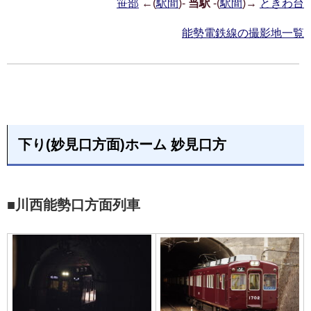
笹部
←(
駅間
)-
当駅
-(
駅間
)→
ときわ台
能勢電鉄線の撮影地一覧
下り(妙見口方面)ホーム 妙見口方
■川西能勢口方面列車