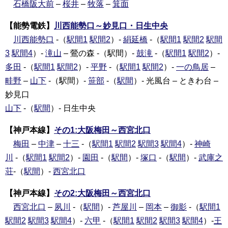
石橋阪大前
–
桜井
–
牧落
–
箕面
【能勢電鉄】
川西能勢口～妙見口・日生中央
川西能勢口
-（
駅間1
駅間2
）-
絹延橋
-（
駅間1
駅間2
駅間
3
駅間4
）-
滝山
– 鶯の森 -（駅間）-
鼓滝
-（
駅間1
駅間2
）-
多田
-（
駅間1
駅間2
）-
平野
-（
駅間1
駅間2
）-
一の鳥居
–
畦野
–
山下
-（駅間）-
笹部
-（
駅間
）- 光風台 – ときわ台 –
妙見口
山下
-（
駅間
）- 日生中央
【神戸本線】
その1:大阪梅田～西宮北口
梅田
–
中津
–
十三
-（
駅間1
駅間2
駅間3
駅間4
）-
神崎
川
-（
駅間1
駅間2
）-
園田
-（
駅間
）-
塚口
-（
駅間
）-
武庫之
荘
-（
駅間
）-
西宮北口
【神戸本線】
その2:大阪梅田～西宮北口
西宮北口
–
夙川
-（
駅間
）-
芦屋川
–
岡本
–
御影
-（
駅間1
駅間2
駅間3
駅間4
）-
六甲
-（
駅間1
駅間2
駅間3
駅間4
）-
王