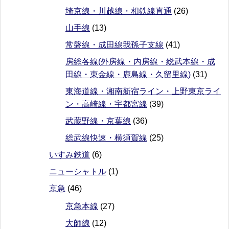
埼京線・川越線・相鉄線直通
(26)
山手線
(13)
常磐線・成田線我孫子支線
(41)
房総各線(外房線・内房線・総武本線・成
田線・東金線・鹿島線・久留里線)
(31)
東海道線・湘南新宿ライン・上野東京ライ
ン・高崎線・宇都宮線
(39)
武蔵野線・京葉線
(36)
総武線快速・横須賀線
(25)
いすみ鉄道
(6)
ニューシャトル
(1)
京急
(46)
京急本線
(27)
大師線
(12)