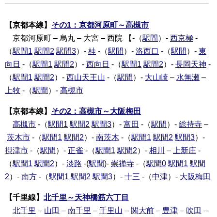
【京都本線】
その1：京都河原町～高槻市
京都河原町 – 烏丸 – 大宮 – 西院 【-（
駅間
）-
西京極
-
（
駅間1
駅間2
駅間3
）-
桂
-（
駅間
）-
洛西口
-（
駅間
）-
東
向日
-（
駅間1
駅間2
）-
西向日
-（
駅間1
駅間2
）-
長岡天神
-
（
駅間1
駅間2
）-
西山天王山
-（
駅間
）-
大山崎
–
水無瀬
–
上牧
-（
駅間
）-
高槻市
【京都本線】
その2：高槻市～大阪梅田
高槻市
-（
駅間1
駅間2
駅間3
）-
富田
-（
駅間
）-
総持寺
–
茨木市
-（
駅間1
駅間2
）-
南茨木
-（
駅間1
駅間2
駅間3
）-
摂津市
-（
駅間
）-
正雀
-（
駅間1
駅間2
）-
相川
–
上新庄
-
（
駅間1
駅間2
）-
淡路
-(
駅間
)-
崇禅寺
-（
駅間0
駅間1
駅間
2
）-
南方
-（
駅間1
駅間2
駅間3
）-
十三
-（
中津
）-
大阪梅田
【千里線】
北千里～天神橋筋六丁目
北千里
–
山田
–
南千里
–
千里山
–
関大前
–
豊津
–
吹田
–