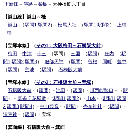
下新庄
–
淡路
–
柴島
– 天神橋筋六丁目
【嵐山線】嵐山～桂
嵐山
-（
駅間1
駅間2
）-
松尾大社
-（
駅間1
駅間2
）-
上桂
–
桂
【宝塚本線】（
その1：大阪梅田～石橋阪大前
）
梅田
–
中津
–
十三
-（駅間）-
三国
-（
駅間
）-
庄内
-（
駅
間1
駅間2
駅間3
）-
服部天神
-（
駅間
）-
曽根
–
岡町
–
豊中
-
（
駅間
）-
蛍池
-（
駅間
）-
石橋阪大前
【宝塚本線】（
その2：石橋阪大前～宝塚
）
石橋阪大前
-（
駅間
）-
池田
-（
駅間
）-
川西能勢口
– （
駅
間
） –
雲雀丘花屋敷
-（
駅間1
駅間2
）-
山本
-（
駅間1
駅間
2
駅間3
駅間4
）-
中山観音
-（
駅間
）-
売布神社
-（
駅間
）-
清荒神
-（
駅間
）- 宝塚
【箕面線】石橋阪大前～箕面