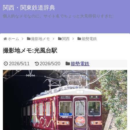
関西・関東鉄道辞典
個人的なメモなのに、サイト名でちょっと大見得切りすぎた
ホーム
撮影地メモ
関西
能勢電鉄
撮影地メモ:光風台駅
2026/5/11
2026/5/20
能勢電鉄