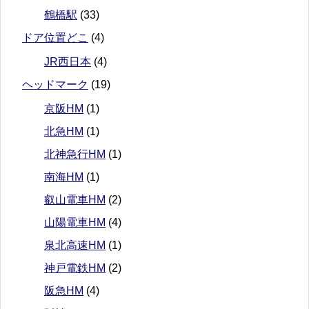
鶴橋駅
(33)
ドア位置どこ
(4)
JR西日本
(4)
ヘッドマーク
(19)
京阪HM
(1)
北急HM
(1)
北神急行HM
(1)
南海HM
(1)
叡山電車HM
(2)
山陽電車HM
(4)
泉北高速HM
(1)
神戸電鉄HM
(2)
阪急HM
(4)