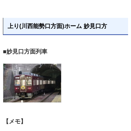
上り(川西能勢口方面)ホーム 妙見口方
■妙見口方面列車
【メモ】