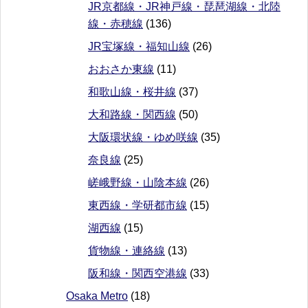
JR京都線・JR神戸線・琵琶湖線・北陸
線・赤穂線
(136)
JR宝塚線・福知山線
(26)
おおさか東線
(11)
和歌山線・桜井線
(37)
大和路線・関西線
(50)
大阪環状線・ゆめ咲線
(35)
奈良線
(25)
嵯峨野線・山陰本線
(26)
東西線・学研都市線
(15)
湖西線
(15)
貨物線・連絡線
(13)
阪和線・関西空港線
(33)
Osaka Metro
(18)