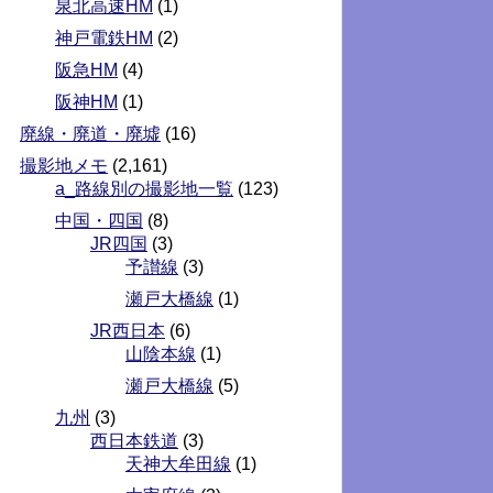
泉北高速HM
(1)
神戸電鉄HM
(2)
阪急HM
(4)
阪神HM
(1)
廃線・廃道・廃墟
(16)
撮影地メモ
(2,161)
a_路線別の撮影地一覧
(123)
中国・四国
(8)
JR四国
(3)
予讃線
(3)
瀬戸大橋線
(1)
JR西日本
(6)
山陰本線
(1)
瀬戸大橋線
(5)
九州
(3)
西日本鉄道
(3)
天神大牟田線
(1)