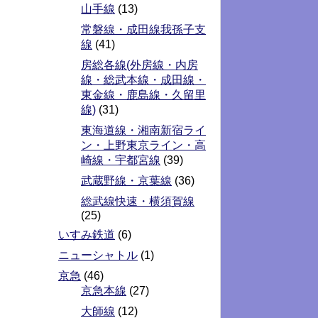
山手線
(13)
常磐線・成田線我孫子支
線
(41)
房総各線(外房線・内房
線・総武本線・成田線・
東金線・鹿島線・久留里
線)
(31)
東海道線・湘南新宿ライ
ン・上野東京ライン・高
崎線・宇都宮線
(39)
武蔵野線・京葉線
(36)
総武線快速・横須賀線
(25)
いすみ鉄道
(6)
ニューシャトル
(1)
京急
(46)
京急本線
(27)
大師線
(12)