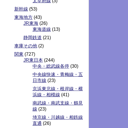
太宰府線
(3)
新幹線
(53)
東海地方
(43)
JR東海
(26)
東海道線
(13)
静岡鉄道
(21)
車庫その他
(2)
関東
(727)
JR東日本
(244)
中央・総武線各停
(30)
中央線快速・青梅線・五
日市線
(23)
京浜東北線・根岸線・横
浜線・相模線
(41)
南武線・南武支線・鶴見
線
(23)
埼京線・川越線・相鉄線
直通
(26)