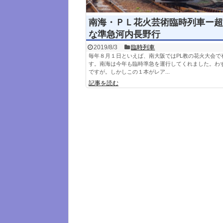
南海・ＰＬ花火芸術臨時列車ー超
な準急河内長野行
2019/8/3
臨時列車
毎年８月１日といえば、南大阪ではPL教の花火大会で
す。南海は今年も臨時準急を運行してくれました。わ
ですが。しかしこの１本がレア...
記事を読む