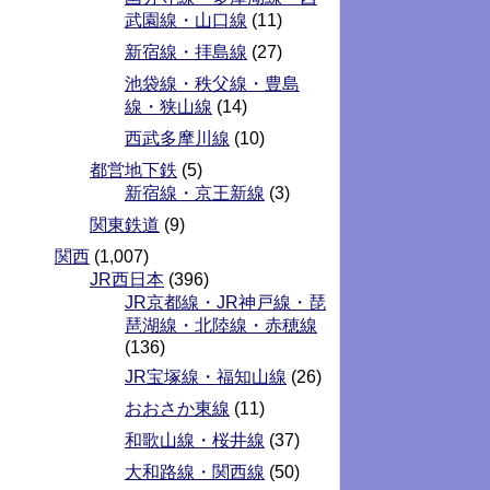
武園線・山口線
(11)
新宿線・拝島線
(27)
池袋線・秩父線・豊島
線・狭山線
(14)
西武多摩川線
(10)
都営地下鉄
(5)
新宿線・京王新線
(3)
関東鉄道
(9)
関西
(1,007)
JR西日本
(396)
JR京都線・JR神戸線・琵
琶湖線・北陸線・赤穂線
(136)
JR宝塚線・福知山線
(26)
おおさか東線
(11)
和歌山線・桜井線
(37)
大和路線・関西線
(50)