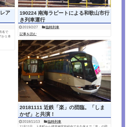
レア
190224 南海ラピートによる和歌山市行
き列車運行
2019/2/27
臨時列車
有名で
記事を読む
ずか１本
20181111 近鉄「楽」の団臨。「しま
かぜ」と共演！
2018/11/13
臨時列車
11月11日、上本町から橿原神宮前経由で大久保まで「楽」の団