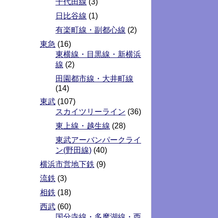
千代田線
(3)
日比谷線
(1)
有楽町線・副都心線
(2)
東急
(16)
東横線・目黒線・新横浜
線
(2)
田園都市線・大井町線
(14)
東武
(107)
スカイツリーライン
(36)
東上線・越生線
(28)
東武アーバンパークライ
ン(野田線)
(40)
横浜市営地下鉄
(9)
流鉄
(3)
相鉄
(18)
西武
(60)
国分寺線・多摩湖線・西