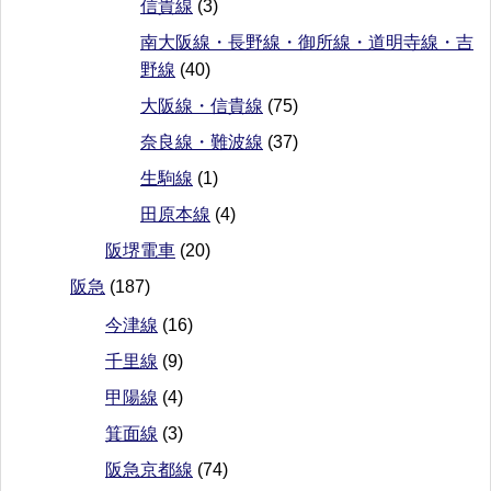
信貴線
(3)
南大阪線・長野線・御所線・道明寺線・吉
野線
(40)
大阪線・信貴線
(75)
奈良線・難波線
(37)
生駒線
(1)
田原本線
(4)
阪堺電車
(20)
阪急
(187)
今津線
(16)
千里線
(9)
甲陽線
(4)
箕面線
(3)
阪急京都線
(74)