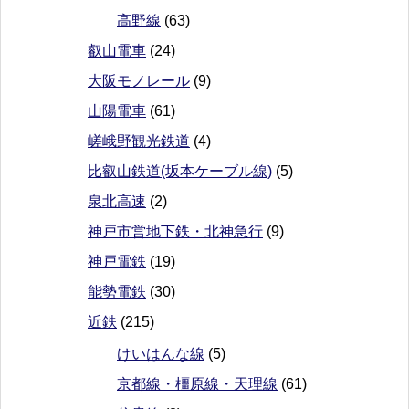
高野線
(63)
叡山電車
(24)
大阪モノレール
(9)
山陽電車
(61)
嵯峨野観光鉄道
(4)
比叡山鉄道(坂本ケーブル線)
(5)
泉北高速
(2)
神戸市営地下鉄・北神急行
(9)
神戸電鉄
(19)
能勢電鉄
(30)
近鉄
(215)
けいはんな線
(5)
京都線・橿原線・天理線
(61)