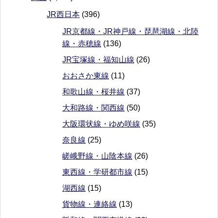
JR西日本
(396)
JR京都線・JR神戸線・琵琶湖線・北陸
線・赤穂線
(136)
JR宝塚線・福知山線
(26)
おおさか東線
(11)
和歌山線・桜井線
(37)
大和路線・関西線
(50)
大阪環状線・ゆめ咲線
(35)
奈良線
(25)
嵯峨野線・山陰本線
(26)
東西線・学研都市線
(15)
湖西線
(15)
貨物線・連絡線
(13)