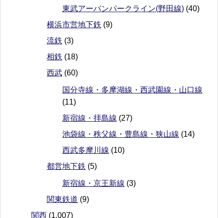
東武アーバンパークライン(野田線)
(40)
横浜市営地下鉄
(9)
流鉄
(3)
相鉄
(18)
西武
(60)
国分寺線・多摩湖線・西武園線・山口線
(11)
新宿線・拝島線
(27)
池袋線・秩父線・豊島線・狭山線
(14)
西武多摩川線
(10)
都営地下鉄
(5)
新宿線・京王新線
(3)
関東鉄道
(9)
関西
(1,007)