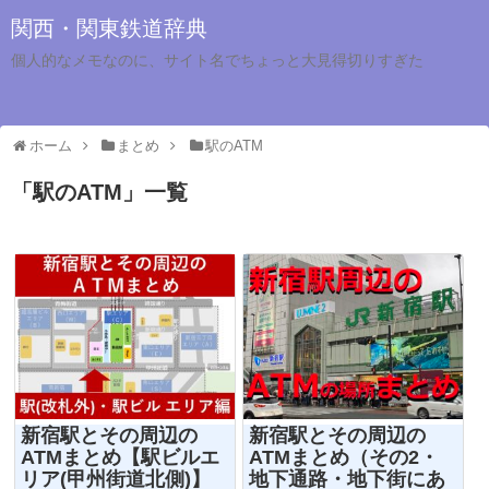
関西・関東鉄道辞典
個人的なメモなのに、サイト名でちょっと大見得切りすぎた
ホーム
まとめ
駅のATM
「
駅のATM
」
一覧
新宿駅とその周辺の
新宿駅とその周辺の
ATMまとめ【駅ビルエ
ATMまとめ（その2・
リア(甲州街道北側)】
地下通路・地下街にあ