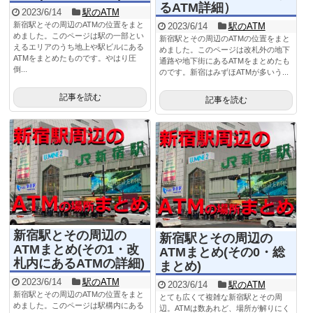
るATM詳細）
2023/6/14
駅のATM
新宿駅とその周辺のATMの位置をまと
2023/6/14
駅のATM
めました。このページは駅の一部とい
新宿駅とその周辺のATMの位置をまと
えるエリアのうち地上や駅ビルにある
めました。このページは改札外の地下
ATMをまとめたものです。やはり圧
通路や地下街にあるATMをまとめたも
倒...
のです。新宿はみずほATMが多いう...
記事を読む
記事を読む
新宿駅とその周辺の
新宿駅とその周辺の
ATMまとめ(その1・改
ATMまとめ(その0・総
札内にあるATMの詳細)
まとめ)
2023/6/14
駅のATM
2023/6/14
駅のATM
新宿駅とその周辺のATMの位置をまと
とても広くて複雑な新宿駅とその周
めました。このページは駅構内にある
辺。ATMは数あれど、場所が解りにく