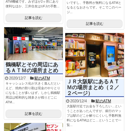
ATM機械です。みずほが2ヶ所にあり
いですし、手数料が無料になるATMと
便利なほか、三井住友はUFJの手数...
なるとなおさらです。そこでこのペー
ジ...
記事を読む
記事を読む
鶴橋駅とその周辺にあ
るＡＴＭの場所まとめ
2020/12/7
駅のATM
ＪＲ大阪駅にあるＡＴ
キャッシュレス化が大きく進んだとい
Ｍの場所まとめ（２／
えど、焼肉の割り勘は現金のやりとり
２ページ）
になることが多いはず。しかし鶴橋駅
周辺は昭和的な雑多さが残りどこに
2020/12/4
駅のATM
ATM...
大阪駅付近でお金を下ろしたい…とい
うことがあったんですが、銀行のマッ
記事を読む
プは駅のどこか解りにくいし手数料無
料になるATMはどこ…ということで一
覧...