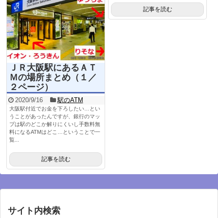
記事を読む
ＪＲ大阪駅にあるＡＴ
Ｍの場所まとめ（１／
２ページ）
2020/9/16
駅のATM
大阪駅付近でお金を下ろしたい…とい
うことがあったんですが、銀行のマッ
プは駅のどこか解りにくいし手数料無
料になるATMはどこ…ということで一
覧...
記事を読む
サイト内検索