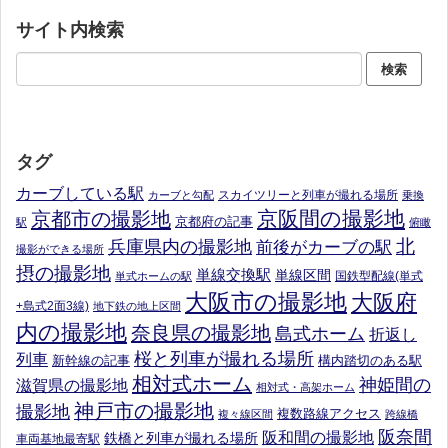
サイト内検索
タグ
カーブしている駅
スカイツリーと列車が撮れる場所
カーブと勾配
乗換
京阪間の撮影地
京都市の撮影地
京都府の記事
駅
俯瞰
北
兵庫県内の撮影地
前後がカーブの駅
撮影ができる場所
摂の撮影地
単線交換駅
単線区間
国鉄型配線(単式
単式ホームの駅
大阪市の撮影地
大阪府
+島式2面3線)
地下鉄の地上区間
内の撮影地
奈良県の撮影地
島式ホーム
折返し
桜と列車が撮れる場所
列車
新幹線の記事
構内踏切のある駅
相対式ホーム
神姫間の
滋賀県の撮影地
相対式・高架ホーム
神戸市の撮影地
撮影地
複数路線アクセス
複々線区間
跨線橋
阪奈間
阪和間の撮影地
鉄橋と列車が撮れる場所
車両基地最寄駅