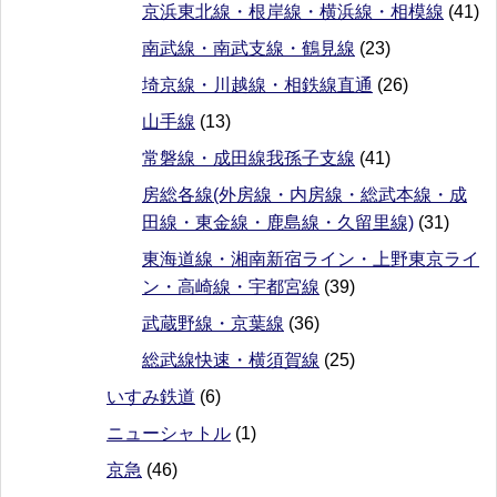
京浜東北線・根岸線・横浜線・相模線
(41)
南武線・南武支線・鶴見線
(23)
埼京線・川越線・相鉄線直通
(26)
山手線
(13)
常磐線・成田線我孫子支線
(41)
房総各線(外房線・内房線・総武本線・成
田線・東金線・鹿島線・久留里線)
(31)
東海道線・湘南新宿ライン・上野東京ライ
ン・高崎線・宇都宮線
(39)
武蔵野線・京葉線
(36)
総武線快速・横須賀線
(25)
いすみ鉄道
(6)
ニューシャトル
(1)
京急
(46)