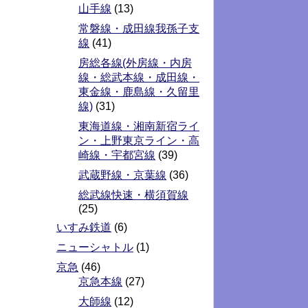
山手線
(13)
常磐線・成田線我孫子支
線
(41)
房総各線(外房線・内房
線・総武本線・成田線・
東金線・鹿島線・久留里
線)
(31)
東海道線・湘南新宿ライ
ン・上野東京ライン・高
崎線・宇都宮線
(39)
武蔵野線・京葉線
(36)
総武線快速・横須賀線
(25)
いすみ鉄道
(6)
ニューシャトル
(1)
京急
(46)
京急本線
(27)
大師線
(12)