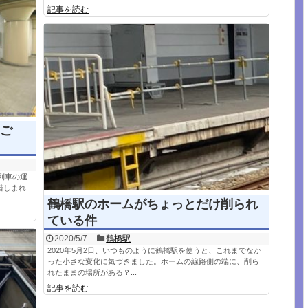
記事を読む
ご
列車の運
惜しまれ
鶴橋駅のホームがちょっとだけ削られ
ている件
2020/5/7
鶴橋駅
2020年5月2日、いつものように鶴橋駅を使うと、これまでなか
った小さな変化に気づきました。ホームの線路側の端に、削ら
れたままの場所がある？...
記事を読む