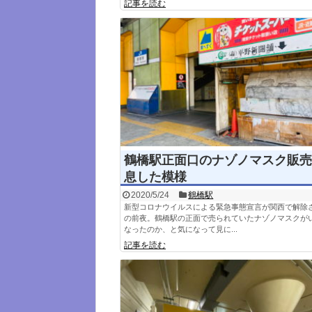
記事を読む
鶴橋駅正面口のナゾノマスク販売
息した模様
2020/5/24
鶴橋駅
新型コロナウイルスによる緊急事態宣言が関西で解除
の前夜。鶴橋駅の正面で売られていたナゾノマスクが
なったのか、と気になって見に...
記事を読む