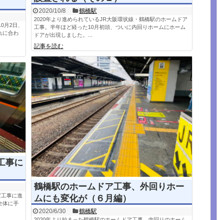
2020/10/8
鶴橋駅
2020年より進められているJR大阪環状線・鶴橋駅のホームドア
0月2日、
工事。半年ほど経った10月初頭、ついに内回りホームにホーム
れに合わ
ドアが出現しました。...
記事を読む
置工事に
鶴橋駅のホームドア工事、外回りホー
置工事に進
ムにも変化が（６月編）
全体に手
2020/6/30
鶴橋駅
2020年より始まった鶴橋駅のホームドア工事。内回りのホーム