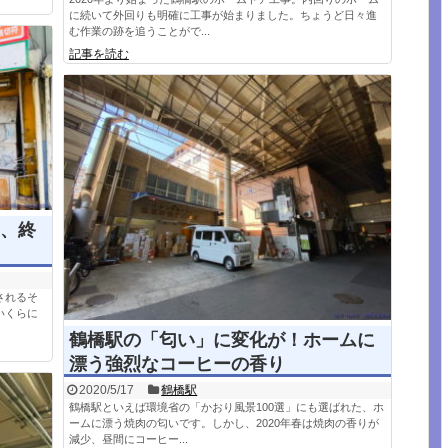
に続いて外回りも明確に工事が始まりました。ちょうど日々進
む作業の跡を追うことがで...
記事を読む
、終
されるそ
いくらに
鶴橋駅の「匂い」に変化が！ホームに
漂う強烈なコーヒーの香り
2020/5/17
鶴橋駅
鶴橋駅といえば環境省の「かおり風景100選」にも選ばれた、ホ
ームに漂う焼肉の匂いです。しかし、2020年春は焼肉の香りが
減少、昼間にコーヒー...