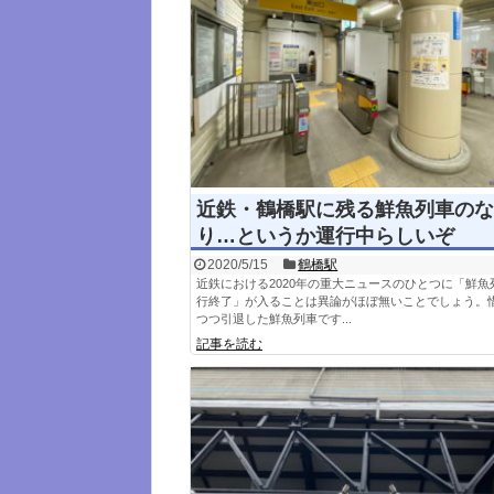
近鉄・鶴橋駅に残る鮮魚列車のな
り…というか運行中らしいぞ
2020/5/15
鶴橋駅
近鉄における2020年の重大ニュースのひとつに「鮮魚
行終了」が入ることは異論がほぼ無いことでしょう。
つつ引退した鮮魚列車です...
記事を読む