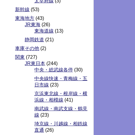
太宰府線
(3)
新幹線
(53)
東海地方
(43)
JR東海
(26)
東海道線
(13)
静岡鉄道
(21)
車庫その他
(2)
関東
(727)
JR東日本
(244)
中央・総武線各停
(30)
中央線快速・青梅線・五
日市線
(23)
京浜東北線・根岸線・横
浜線・相模線
(41)
南武線・南武支線・鶴見
線
(23)
埼京線・川越線・相鉄線
直通
(26)