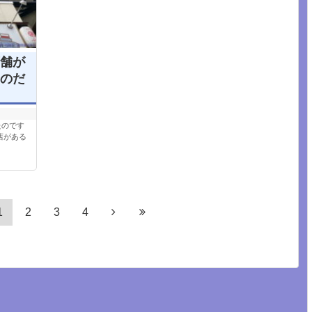
舗が
のだ
たのです
店がある
1
2
3
4