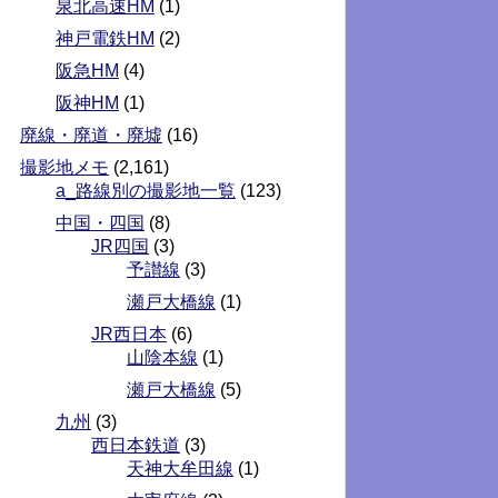
泉北高速HM
(1)
神戸電鉄HM
(2)
阪急HM
(4)
阪神HM
(1)
廃線・廃道・廃墟
(16)
撮影地メモ
(2,161)
a_路線別の撮影地一覧
(123)
中国・四国
(8)
JR四国
(3)
予讃線
(3)
瀬戸大橋線
(1)
JR西日本
(6)
山陰本線
(1)
瀬戸大橋線
(5)
九州
(3)
西日本鉄道
(3)
天神大牟田線
(1)