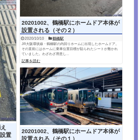
20201002、鶴橋駅にホームドア本体が
設置される（その２）
2020/10/10
鶴橋駅
JR大阪環状線・鶴橋駅の内回りホームに出現したホームドア。
その直前にはホームに乗車位置目標が貼られたシートが敷かれ
ていました。わざわざ用意し...
記事を読む
消え
20201002、鶴橋駅にホームドア本体が
設置
設置される（その１）