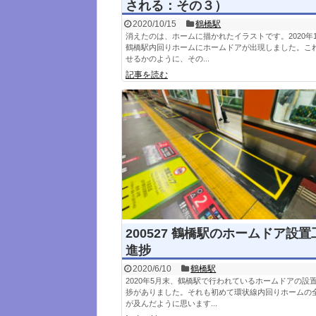
される：その３）
2020/10/15
鶴橋駅
消えたのは、ホームに描かれたイラストです。2020年1
鶴橋駅内回りホームにホームドアが出現しました。こ
せるかのように、その...
記事を読む
200527 鶴橋駅のホームドア設
進捗
2020/6/10
鶴橋駅
2020年5月末、鶴橋駅で行われているホームドアの設
捗がありました。それも初めて環状線内回りホームの
が及んだように思います...