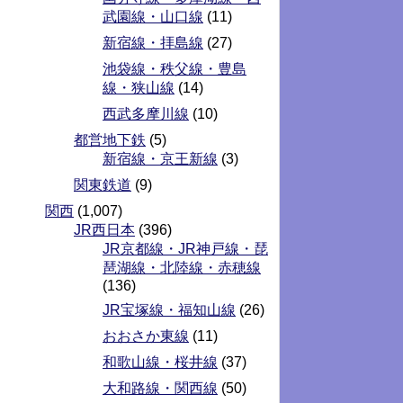
武園線・山口線
(11)
新宿線・拝島線
(27)
池袋線・秩父線・豊島
線・狭山線
(14)
西武多摩川線
(10)
都営地下鉄
(5)
新宿線・京王新線
(3)
関東鉄道
(9)
関西
(1,007)
JR西日本
(396)
JR京都線・JR神戸線・琵
琶湖線・北陸線・赤穂線
(136)
JR宝塚線・福知山線
(26)
おおさか東線
(11)
和歌山線・桜井線
(37)
大和路線・関西線
(50)