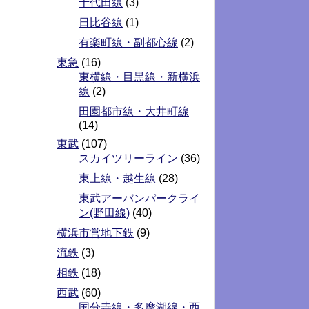
千代田線
(3)
日比谷線
(1)
有楽町線・副都心線
(2)
東急
(16)
東横線・目黒線・新横浜
線
(2)
田園都市線・大井町線
(14)
東武
(107)
スカイツリーライン
(36)
東上線・越生線
(28)
東武アーバンパークライ
ン(野田線)
(40)
横浜市営地下鉄
(9)
流鉄
(3)
相鉄
(18)
西武
(60)
国分寺線・多摩湖線・西