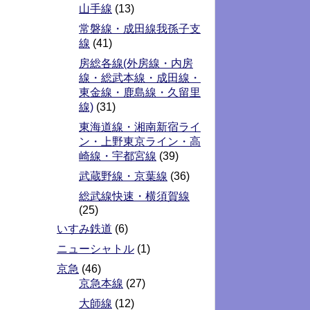
山手線
(13)
常磐線・成田線我孫子支
線
(41)
房総各線(外房線・内房
線・総武本線・成田線・
東金線・鹿島線・久留里
線)
(31)
東海道線・湘南新宿ライ
ン・上野東京ライン・高
崎線・宇都宮線
(39)
武蔵野線・京葉線
(36)
総武線快速・横須賀線
(25)
いすみ鉄道
(6)
ニューシャトル
(1)
京急
(46)
京急本線
(27)
大師線
(12)