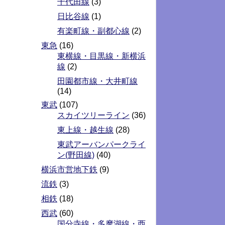
千代田線
(3)
日比谷線
(1)
有楽町線・副都心線
(2)
東急
(16)
東横線・目黒線・新横浜
線
(2)
田園都市線・大井町線
(14)
東武
(107)
スカイツリーライン
(36)
東上線・越生線
(28)
東武アーバンパークライ
ン(野田線)
(40)
横浜市営地下鉄
(9)
流鉄
(3)
相鉄
(18)
西武
(60)
国分寺線・多摩湖線・西