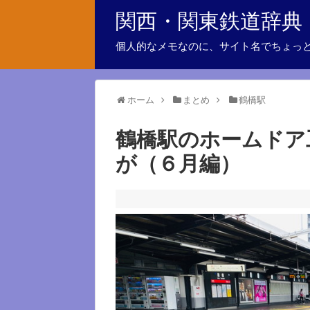
関西・関東鉄道辞典
個人的なメモなのに、サイト名でちょっ
ホーム
まとめ
鶴橋駅
鶴橋駅のホームドア
が（６月編）