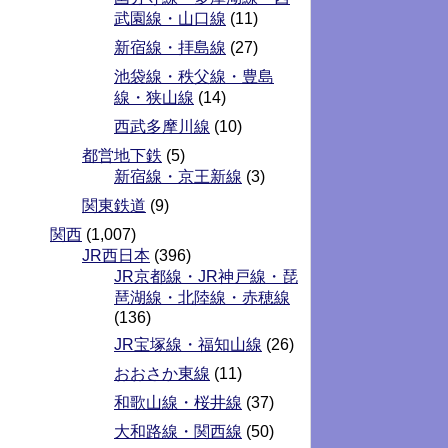
武園線・山口線
(11)
新宿線・拝島線
(27)
池袋線・秩父線・豊島
線・狭山線
(14)
西武多摩川線
(10)
都営地下鉄
(5)
新宿線・京王新線
(3)
関東鉄道
(9)
関西
(1,007)
JR西日本
(396)
JR京都線・JR神戸線・琵
琶湖線・北陸線・赤穂線
(136)
JR宝塚線・福知山線
(26)
おおさか東線
(11)
和歌山線・桜井線
(37)
大和路線・関西線
(50)