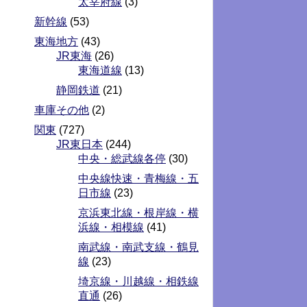
太宰府線
(3)
新幹線
(53)
東海地方
(43)
JR東海
(26)
東海道線
(13)
静岡鉄道
(21)
車庫その他
(2)
関東
(727)
JR東日本
(244)
中央・総武線各停
(30)
中央線快速・青梅線・五
日市線
(23)
京浜東北線・根岸線・横
浜線・相模線
(41)
南武線・南武支線・鶴見
線
(23)
埼京線・川越線・相鉄線
直通
(26)