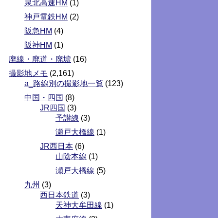
泉北高速HM
(1)
神戸電鉄HM
(2)
阪急HM
(4)
阪神HM
(1)
廃線・廃道・廃墟
(16)
撮影地メモ
(2,161)
a_路線別の撮影地一覧
(123)
中国・四国
(8)
JR四国
(3)
予讃線
(3)
瀬戸大橋線
(1)
JR西日本
(6)
山陰本線
(1)
瀬戸大橋線
(5)
九州
(3)
西日本鉄道
(3)
天神大牟田線
(1)