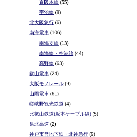
京阪本線
(55)
宇治線
(8)
北大阪急行
(6)
南海電車
(106)
南海支線
(13)
南海線・空港線
(44)
高野線
(63)
叡山電車
(24)
大阪モノレール
(9)
山陽電車
(61)
嵯峨野観光鉄道
(4)
比叡山鉄道(坂本ケーブル線)
(5)
泉北高速
(2)
神戸市営地下鉄・北神急行
(9)