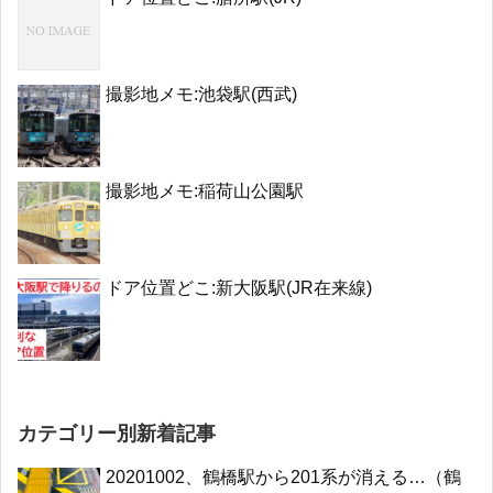
撮影地メモ:池袋駅(西武)
撮影地メモ:稲荷山公園駅
ドア位置どこ:新大阪駅(JR在来線)
カテゴリー別新着記事
20201002、鶴橋駅から201系が消える…（鶴