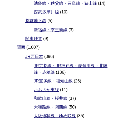
池袋線・秩父線・豊島線・狭山線
(14)
西武多摩川線
(10)
都営地下鉄
(5)
新宿線・京王新線
(3)
関東鉄道
(9)
関西
(1,007)
JR西日本
(396)
JR京都線・JR神戸線・琵琶湖線・北陸
線・赤穂線
(136)
JR宝塚線・福知山線
(26)
おおさか東線
(11)
和歌山線・桜井線
(37)
大和路線・関西線
(50)
大阪環状線・ゆめ咲線
(35)