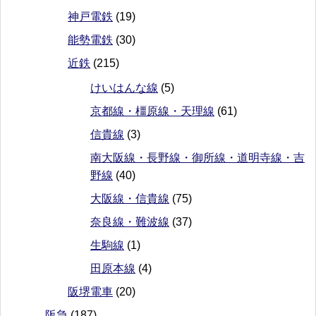
神戸電鉄
(19)
能勢電鉄
(30)
近鉄
(215)
けいはんな線
(5)
京都線・橿原線・天理線
(61)
信貴線
(3)
南大阪線・長野線・御所線・道明寺線・吉
野線
(40)
大阪線・信貴線
(75)
奈良線・難波線
(37)
生駒線
(1)
田原本線
(4)
阪堺電車
(20)
阪急
(187)