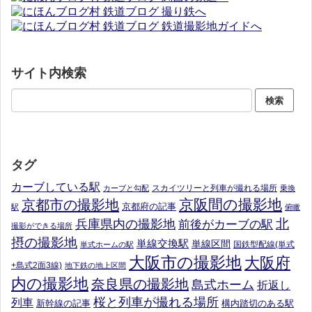
サイト内検索
タグ
カーブしている駅
スカイツリーと列車が撮れる場所
カーブと勾配
乗換
京阪間の撮影地
京都市の撮影地
京都府の記事
駅
俯瞰
北
兵庫県内の撮影地
前後がカーブの駅
撮影ができる場所
摂の撮影地
単線交換駅
単線区間
国鉄型配線(単式
単式ホームの駅
大阪市の撮影地
大阪府
+島式2面3線)
地下鉄の地上区間
内の撮影地
奈良県の撮影地
島式ホーム
折返し
桜と列車が撮れる場所
列車
新幹線の記事
構内踏切のある駅