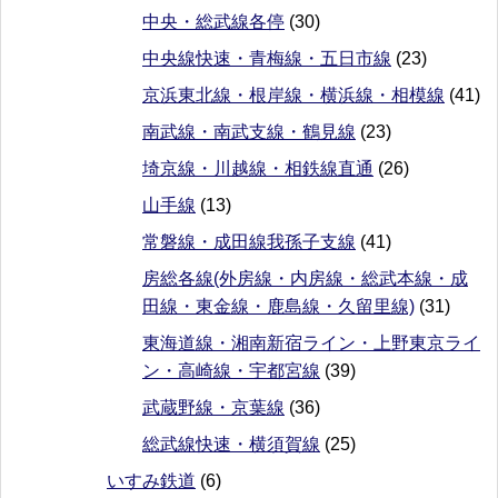
中央・総武線各停
(30)
中央線快速・青梅線・五日市線
(23)
京浜東北線・根岸線・横浜線・相模線
(41)
南武線・南武支線・鶴見線
(23)
埼京線・川越線・相鉄線直通
(26)
山手線
(13)
常磐線・成田線我孫子支線
(41)
房総各線(外房線・内房線・総武本線・成
田線・東金線・鹿島線・久留里線)
(31)
東海道線・湘南新宿ライン・上野東京ライ
ン・高崎線・宇都宮線
(39)
武蔵野線・京葉線
(36)
総武線快速・横須賀線
(25)
いすみ鉄道
(6)