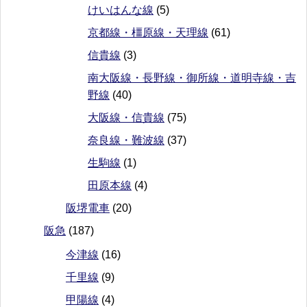
けいはんな線
(5)
京都線・橿原線・天理線
(61)
信貴線
(3)
南大阪線・長野線・御所線・道明寺線・吉
野線
(40)
大阪線・信貴線
(75)
奈良線・難波線
(37)
生駒線
(1)
田原本線
(4)
阪堺電車
(20)
阪急
(187)
今津線
(16)
千里線
(9)
甲陽線
(4)