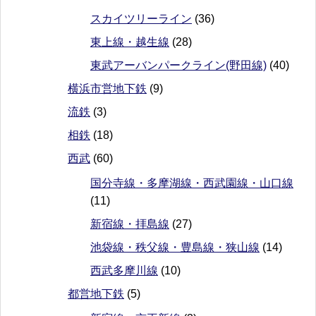
スカイツリーライン
(36)
東上線・越生線
(28)
東武アーバンパークライン(野田線)
(40)
横浜市営地下鉄
(9)
流鉄
(3)
相鉄
(18)
西武
(60)
国分寺線・多摩湖線・西武園線・山口線
(11)
新宿線・拝島線
(27)
池袋線・秩父線・豊島線・狭山線
(14)
西武多摩川線
(10)
都営地下鉄
(5)