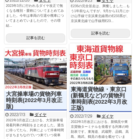
2022/12/20
ダイヤ
2022/9/23
ダイヤ
2023年3月に行われるダイヤ改正で無
E235の完全並走は、興奮しました…も
くなる種別・愛称についてまとめてみ
う1年前なんですが、9月から11月にか
ました。今年は車両の引退や廃車につ
け山手線で京浜東北線用のE233系が、
いてまとめていましたので、その増
京浜東北線で山手線用E23...
結...
記事を読む
記事を読む
東海道貨物線・東京口
大宮操車場の貨物列車
(新鶴見など)の貨物列
時刻表(2022年3月改正
車時刻表(2022年3月改
版)
正版)
2022/7/3
ダイヤ
2022/7/29
ダイヤ
2022年3月改正における、大宮操車場
2022年3月改正における、新鶴見や東
発着列車の時刻をまとめました。適当
京貨物ターミナルを発着する列車の時
に待ってたら、列車によって停車時間
刻表です。東海道、武蔵野、品鶴、高
がまちまちなのでいつ来ていつ発車
島、南武、鶴見の各線を載せていま