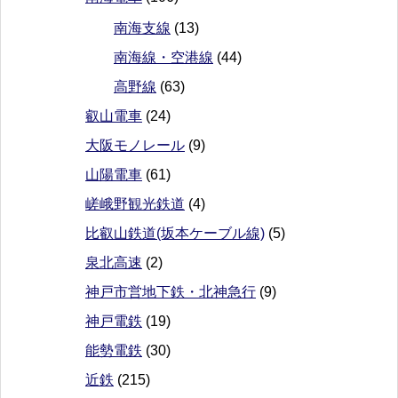
南海支線
(13)
南海線・空港線
(44)
高野線
(63)
叡山電車
(24)
大阪モノレール
(9)
山陽電車
(61)
嵯峨野観光鉄道
(4)
比叡山鉄道(坂本ケーブル線)
(5)
泉北高速
(2)
神戸市営地下鉄・北神急行
(9)
神戸電鉄
(19)
能勢電鉄
(30)
近鉄
(215)