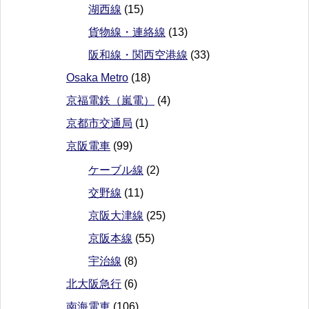
湖西線
(15)
貨物線・連絡線
(13)
阪和線・関西空港線
(33)
Osaka Metro
(18)
京福電鉄（嵐電）
(4)
京都市交通局
(1)
京阪電車
(99)
ケーブル線
(2)
交野線
(11)
京阪大津線
(25)
京阪本線
(55)
宇治線
(8)
北大阪急行
(6)
南海電車
(106)