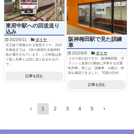
東府中駅への回送送り
込み
阪神梅田駅で見た訓練
2022/6/11
ダイヤ
車
京王線で実施される競馬ダイヤ。2022
年春改正では、2本の新宿行き臨時特
2022/6/8
ダイヤ
急が運行されています。この特急は折
コロナ前の話ですが…阪神梅田駅。夕
り返し列車とは別に送り込まれるの
ラッシュ直前の1番線に停車する試運
で...
転列車。窓には「訓練車」の紙が。時
刻も確認できました。 写真の日付...
記事を読む
記事を読む
1
2
3
4
5