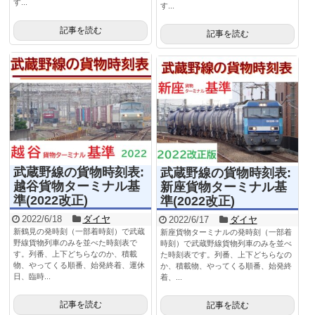
す...
す...
記事を読む
記事を読む
武蔵野線の貨物時刻表:
武蔵野線の貨物時刻表:
越谷貨物ターミナル基
新座貨物ターミナル基
準(2022改正)
準(2022改正)
2022/6/18
ダイヤ
2022/6/17
ダイヤ
新鶴見の発時刻（一部着時刻）で武蔵
新座貨物ターミナルの発時刻（一部着
野線貨物列車のみを並べた時刻表で
時刻）で武蔵野線貨物列車のみを並べ
す。列番、上下どちらなのか、積載
た時刻表です。列番、上下どちらなの
物、やってくる順番、始発終着、運休
か、積載物、やってくる順番、始発終
日、臨時...
着、...
記事を読む
記事を読む