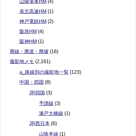
山陽電車HM
(4)
泉北高速HM
(1)
神戸電鉄HM
(2)
阪急HM
(4)
阪神HM
(1)
廃線・廃道・廃墟
(16)
撮影地メモ
(2,161)
a_路線別の撮影地一覧
(123)
中国・四国
(8)
JR四国
(3)
予讃線
(3)
瀬戸大橋線
(1)
JR西日本
(6)
山陰本線
(1)