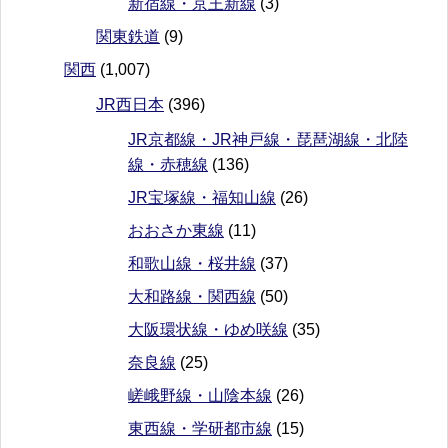
新宿線・京王新線
(3)
関東鉄道
(9)
関西
(1,007)
JR西日本
(396)
JR京都線・JR神戸線・琵琶湖線・北陸
線・赤穂線
(136)
JR宝塚線・福知山線
(26)
おおさか東線
(11)
和歌山線・桜井線
(37)
大和路線・関西線
(50)
大阪環状線・ゆめ咲線
(35)
奈良線
(25)
嵯峨野線・山陰本線
(26)
東西線・学研都市線
(15)