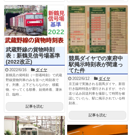
武蔵野線の貨物時刻
表：新鶴見信号場基準
競馬ダイヤでの東府中
(2022改正)
駅掲示時刻表が間違っ
てた件
2022/6/16
ダイヤ
新鶴見の発時刻（一部着時刻）で武蔵
2022/6/12
ダイヤ
野線貨物列車のみを並べた時刻表で
京王線で実施される競馬ダイヤ。新宿
す。列番、上下どちらなのか、積載
行き臨時特急が運行されますが、その
物、やってくる順番、始発終着、運休
送り込み回送列車を撮影して時間を確
日、臨時...
認していたら、駅に掲示されている時
刻表...
記事を読む
記事を読む