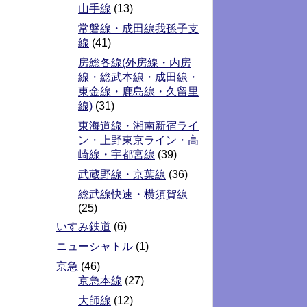
山手線
(13)
常磐線・成田線我孫子支
線
(41)
房総各線(外房線・内房
線・総武本線・成田線・
東金線・鹿島線・久留里
線)
(31)
東海道線・湘南新宿ライ
ン・上野東京ライン・高
崎線・宇都宮線
(39)
武蔵野線・京葉線
(36)
総武線快速・横須賀線
(25)
いすみ鉄道
(6)
ニューシャトル
(1)
京急
(46)
京急本線
(27)
大師線
(12)