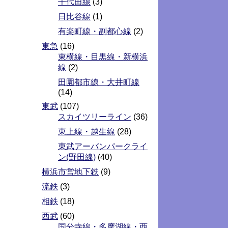
千代田線
(3)
日比谷線
(1)
有楽町線・副都心線
(2)
東急
(16)
東横線・目黒線・新横浜
線
(2)
田園都市線・大井町線
(14)
東武
(107)
スカイツリーライン
(36)
東上線・越生線
(28)
東武アーバンパークライ
ン(野田線)
(40)
横浜市営地下鉄
(9)
流鉄
(3)
相鉄
(18)
西武
(60)
国分寺線・多摩湖線・西