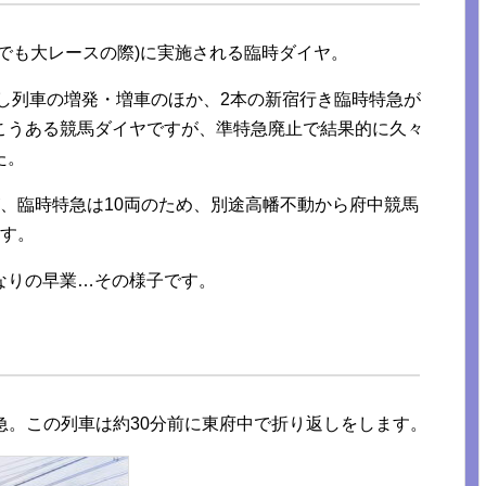
でも大レースの際)に実施される臨時ダイヤ。
返し列車の増発・増車のほか、2本の新宿行き臨時特急が
こうある競馬ダイヤですが、準特急廃止で結果的に久々
た。
、臨時特急は10両のため、別途高幡不動から府中競馬
ます。
なりの早業…その様子です。
特急。この列車は約30分前に東府中で折り返しをします。