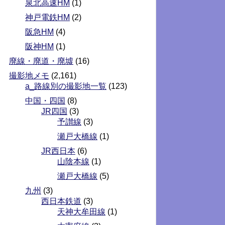
泉北高速HM
(1)
神戸電鉄HM
(2)
阪急HM
(4)
阪神HM
(1)
廃線・廃道・廃墟
(16)
撮影地メモ
(2,161)
a_路線別の撮影地一覧
(123)
中国・四国
(8)
JR四国
(3)
予讃線
(3)
瀬戸大橋線
(1)
JR西日本
(6)
山陰本線
(1)
瀬戸大橋線
(5)
九州
(3)
西日本鉄道
(3)
天神大牟田線
(1)