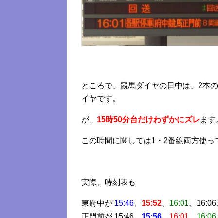
ところで、競馬ダイヤの日中は、2本
イヤです。
が、
15時50分台だけわずかにズレ
ます
この時間に関しては1・2番線両方使
実際、時刻表も
東府中が
15:46
、
15:52
、
16:01
、16:06
正門前が 15:46、
15:56
、
16:01
、
16:06