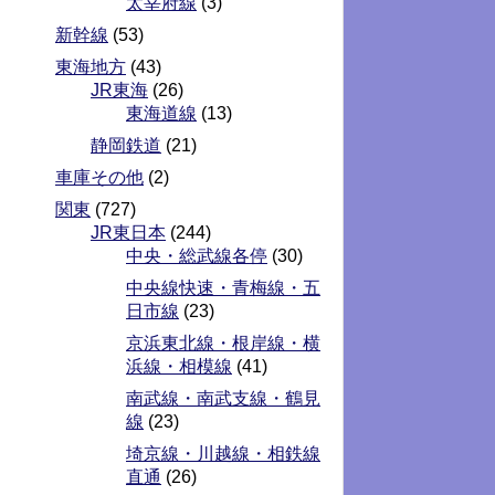
太宰府線
(3)
新幹線
(53)
東海地方
(43)
JR東海
(26)
東海道線
(13)
静岡鉄道
(21)
車庫その他
(2)
関東
(727)
JR東日本
(244)
中央・総武線各停
(30)
中央線快速・青梅線・五
日市線
(23)
京浜東北線・根岸線・横
浜線・相模線
(41)
南武線・南武支線・鶴見
線
(23)
埼京線・川越線・相鉄線
直通
(26)