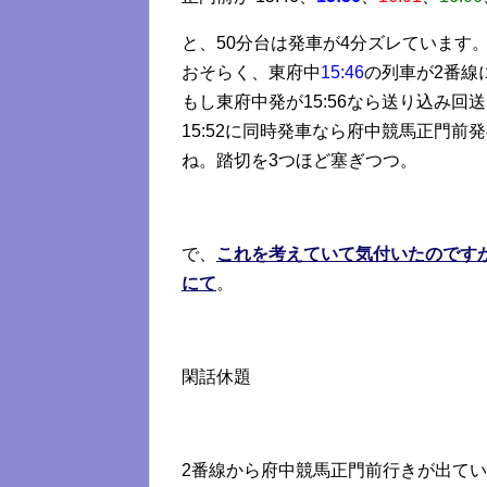
と、50分台は発車が4分ズレています
おそらく、東府中
15:46
の列車が2番線
もし東府中発が15:56なら送り込み回
15:52に同時発車なら府中競馬正門
ね。踏切を3つほど塞ぎつつ。
で、
これを考えていて気付いたのです
にて
。
閑話休題
2番線から府中競馬正門前行きが出てい