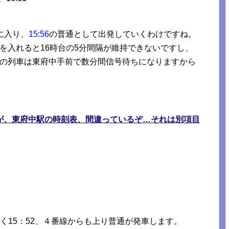
。
に入り、
15:56
の普通として出発していくわけですね。
送を入れると16時台の5分間隔が維持できないですし、
前発の列車は東府中手前で数分間信号待ちになりますから
が、東府中駅の時刻表、間違っているぞ…それは別項目
く15：52、４番線からも上り普通が発車します。