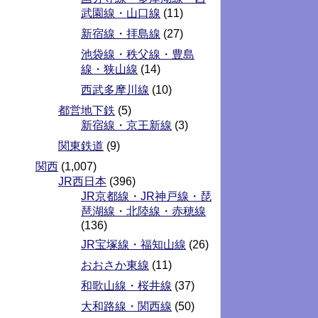
武園線・山口線
(11)
新宿線・拝島線
(27)
池袋線・秩父線・豊島
線・狭山線
(14)
西武多摩川線
(10)
都営地下鉄
(5)
新宿線・京王新線
(3)
関東鉄道
(9)
関西
(1,007)
JR西日本
(396)
JR京都線・JR神戸線・琵
琶湖線・北陸線・赤穂線
(136)
JR宝塚線・福知山線
(26)
おおさか東線
(11)
和歌山線・桜井線
(37)
大和路線・関西線
(50)