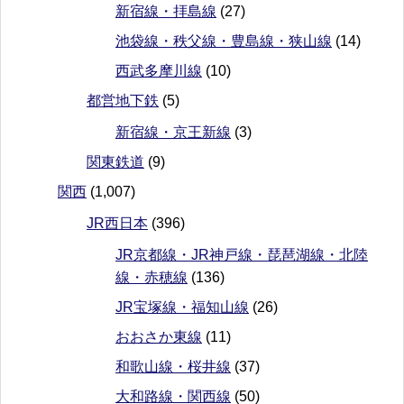
新宿線・拝島線
(27)
池袋線・秩父線・豊島線・狭山線
(14)
西武多摩川線
(10)
都営地下鉄
(5)
新宿線・京王新線
(3)
関東鉄道
(9)
関西
(1,007)
JR西日本
(396)
JR京都線・JR神戸線・琵琶湖線・北陸
線・赤穂線
(136)
JR宝塚線・福知山線
(26)
おおさか東線
(11)
和歌山線・桜井線
(37)
大和路線・関西線
(50)