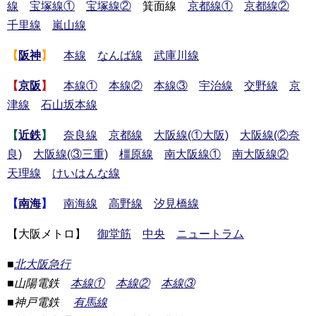
線
宝塚線①
宝塚線②
箕面線
京都線①
京都線②
千里線
嵐山線
【
阪神
】
本線
なんば線
武庫川線
【
京阪
】
本線①
本線②
本線③
宇治線
交野線
京
津線
石山坂本線
【
近鉄
】
奈良線
京都線
大阪線(①大阪)
大阪線(②奈
良)
大阪線(③三重)
橿原線
南大阪線①
南大阪線②
天理線
けいはんな線
【
南海
】
南海線
高野線
汐見橋線
【大阪メトロ】
御堂筋
中央
ニュートラム
■
北大阪急行
■山陽電鉄
本線①
本線②
本線③
■
神戸電鉄
有馬線