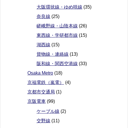
大阪環状線・ゆめ咲線
(35)
奈良線
(25)
嵯峨野線・山陰本線
(26)
東西線・学研都市線
(15)
湖西線
(15)
貨物線・連絡線
(13)
阪和線・関西空港線
(33)
Osaka Metro
(18)
京福電鉄（嵐電）
(4)
京都市交通局
(1)
京阪電車
(99)
ケーブル線
(2)
交野線
(11)