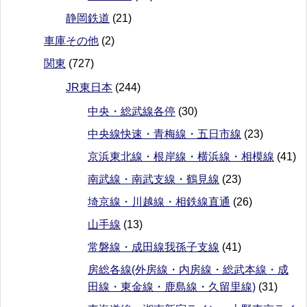
静岡鉄道
(21)
車庫その他
(2)
関東
(727)
JR東日本
(244)
中央・総武線各停
(30)
中央線快速・青梅線・五日市線
(23)
京浜東北線・根岸線・横浜線・相模線
(41)
南武線・南武支線・鶴見線
(23)
埼京線・川越線・相鉄線直通
(26)
山手線
(13)
常磐線・成田線我孫子支線
(41)
房総各線(外房線・内房線・総武本線・成
田線・東金線・鹿島線・久留里線)
(31)