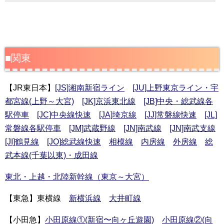
■関東
【JR東日本】
[JS]湘南新宿ライン
[JU]上野東京ライン・宇
都宮線(上野～大宮)
[JK]京浜東北線
[JB]中央・総武線各
駅停車
[JC]中央線快速
[JA]埼京線
[JJ]常磐線快速
[JL]
常磐線各駅停車
[JM]武蔵野線
[JN]南武線
[JN]南武支線
[JI]鶴見線
[JO]総武線快速
相模線
内房線
外房線
総
武本線(千葉以東)・成田線
東北・上越・北陸新幹線（東京～大宮）
【東急】東横線
新横浜線
大井町線
【小田急】
小田原線①(新宿〜向ヶ丘遊園)
小田原線②(向