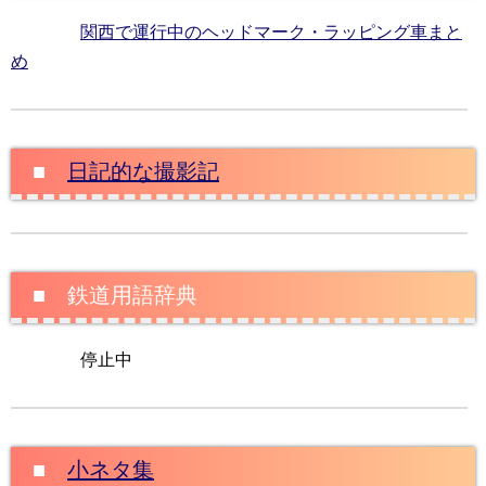
関西で運行中のヘッドマーク・ラッピング車まと
め
■
日記的な撮影記
■ 鉄道用語辞典
停止中
■
小ネタ集