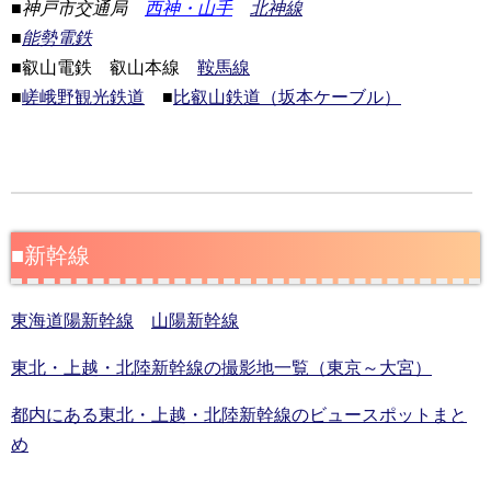
■
神戸市交通局
西神・山手
北神線
■
能勢電鉄
■叡山電鉄 叡山本線
鞍馬線
■
嵯峨野観光鉄道
■
比叡山鉄道（坂本ケーブル）
■新幹線
東海道陽新幹線
山陽新幹線
東北・上越・北陸新幹線の撮影地一覧（東京～大宮）
都内にある東北・上越・北陸新幹線のビュースポットまと
め