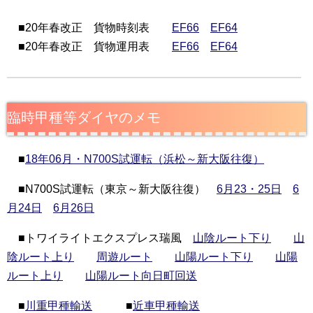
■20年春改正 貨物時刻表
EF66
EF64
■20年春改正 貨物運用表
EF66
EF64
臨時甲種等ダイヤのメモ
■
18年06月・N700S試運転（浜松～新大阪往復）
■N700S試運転（東京～新大阪往復）
6月23・25日
6
月24日
6月26日
■トワイライトエクスプレス瑞風
山陰ルート下り
山
陰ルート上り
周遊ルート
山陽ルート下り
山陽
ルート上り
山陽ルート向日町回送
■
川重甲種輸送
■
近車甲種輸送