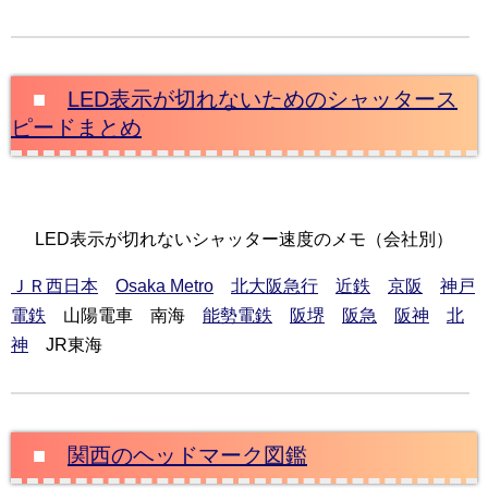
■
LED表示が切れないためのシャッタース
ピードまとめ
LED表示が切れないシャッター速度のメモ（会社別）
ＪＲ西日本
Osaka Metro
北大阪急行
近鉄
京阪
神戸
電鉄
山陽電車 南海
能勢電鉄
阪堺
阪急
阪神
北
神
JR東海
■
関西のヘッドマーク図鑑