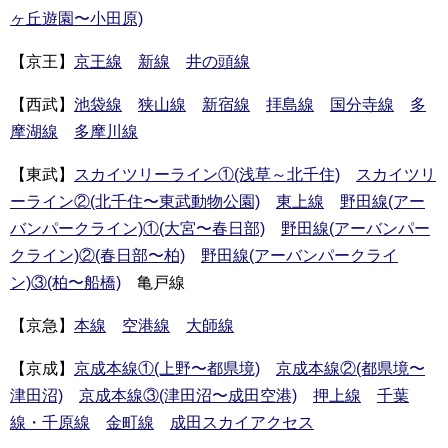
ヶ丘遊園〜小田原)
【京王】
京王線
新線
井の頭線
【西武】
池袋線
狭山線
新宿線
拝島線
国分寺線
多
摩湖線
多摩川線
【東武】
スカイツリーライン①(浅草～北千住)
スカイツリ
ーライン②(北千住〜東武動物公園)
東上線
野田線(アー
バンパークライン)①(大宮〜春日部)
野田線(アーバンパー
クライン)②(春日部〜柏)
野田線(アーバンパークライ
ン)③(柏〜船橋)
亀戸線
【京急】
本線
空港線
大師線
【京成】
京成本線①(上野〜都県境)
京成本線②(都県境〜
津田沼)
京成本線③(津田沼〜成田空港)
押上線
千葉
線・千原線
金町線
成田スカイアクセス