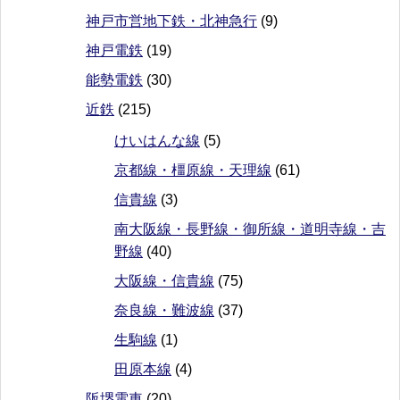
神戸市営地下鉄・北神急行
(9)
神戸電鉄
(19)
能勢電鉄
(30)
近鉄
(215)
けいはんな線
(5)
京都線・橿原線・天理線
(61)
信貴線
(3)
南大阪線・長野線・御所線・道明寺線・吉
野線
(40)
大阪線・信貴線
(75)
奈良線・難波線
(37)
生駒線
(1)
田原本線
(4)
阪堺電車
(20)