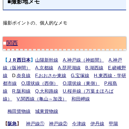
■撮影地メモ
撮影ポイントの、個人的なメモ
■
関西
【
ＪＲ西日本
】
山陽新幹線
A.神戸線（神姫間）
A.神戸
線（阪神間）
A.京都線
A.琵琶湖線
B.湖西線
E.嵯峨野
線
D.
奈良線
F.おおさか東線
G.宝塚線
H.東西線・学研
都市線
O.環状線（西側）
O.環状線（東側）
P.桜島
線
R.阪和線
Q.大和路線
U.桜井線（万葉まほろば
線）
V.関西線（亀山～加茂）
和田岬線
梅田貨物線
城東貨物線
【
阪急
】
神戸線①
神戸線②
今津線
伊丹線
甲陽