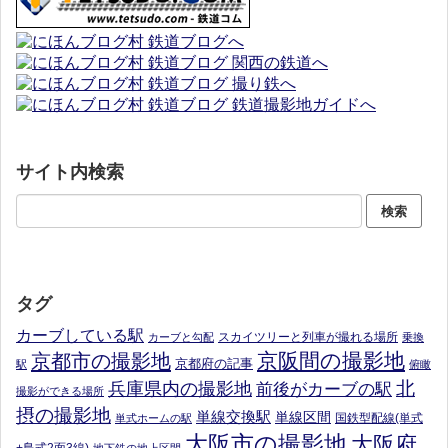
サイト内検索
タグ
カーブしている駅
スカイツリーと列車が撮れる場所
カーブと勾配
乗換
京阪間の撮影地
京都市の撮影地
京都府の記事
駅
俯瞰
北
兵庫県内の撮影地
前後がカーブの駅
撮影ができる場所
摂の撮影地
単線交換駅
単線区間
国鉄型配線(単式
単式ホームの駅
大阪市の撮影地
大阪府