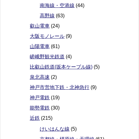
南海線・空港線
(44)
高野線
(63)
叡山電車
(24)
大阪モノレール
(9)
山陽電車
(61)
嵯峨野観光鉄道
(4)
比叡山鉄道(坂本ケーブル線)
(5)
泉北高速
(2)
神戸市営地下鉄・北神急行
(9)
神戸電鉄
(19)
能勢電鉄
(30)
近鉄
(215)
けいはんな線
(5)