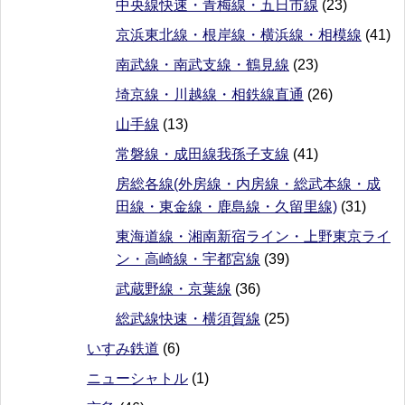
中央線快速・青梅線・五日市線
(23)
京浜東北線・根岸線・横浜線・相模線
(41)
南武線・南武支線・鶴見線
(23)
埼京線・川越線・相鉄線直通
(26)
山手線
(13)
常磐線・成田線我孫子支線
(41)
房総各線(外房線・内房線・総武本線・成
田線・東金線・鹿島線・久留里線)
(31)
東海道線・湘南新宿ライン・上野東京ライ
ン・高崎線・宇都宮線
(39)
武蔵野線・京葉線
(36)
総武線快速・横須賀線
(25)
いすみ鉄道
(6)
ニューシャトル
(1)