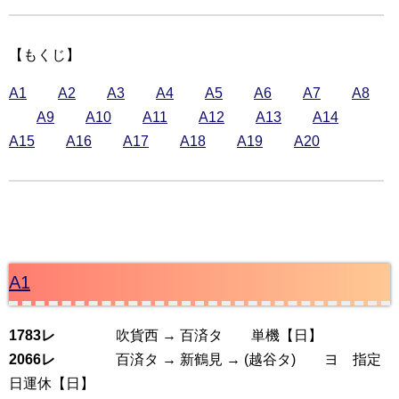
【もくじ】
A1
A2
A3
A4
A5
A6
A7
A8
A9
A10
A11
A12
A13
A14
A15
A16
A17
A18
A19
A20
A1
1783レ
吹貨西 → 百済タ 単機【日】
2066レ
百済タ → 新鶴見 → (越谷タ) ヨ 指定
日運休【日】