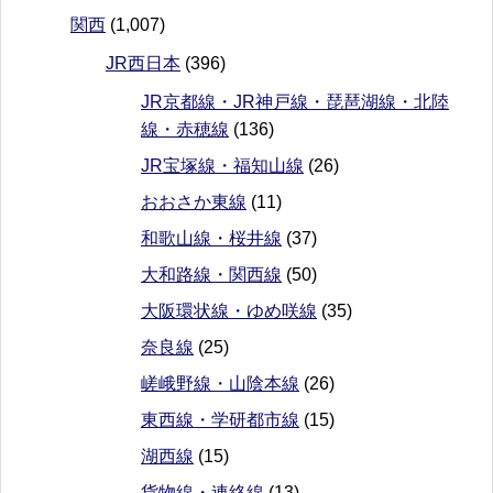
関西
(1,007)
JR西日本
(396)
JR京都線・JR神戸線・琵琶湖線・北陸
線・赤穂線
(136)
JR宝塚線・福知山線
(26)
おおさか東線
(11)
和歌山線・桜井線
(37)
大和路線・関西線
(50)
大阪環状線・ゆめ咲線
(35)
奈良線
(25)
嵯峨野線・山陰本線
(26)
東西線・学研都市線
(15)
湖西線
(15)
貨物線・連絡線
(13)