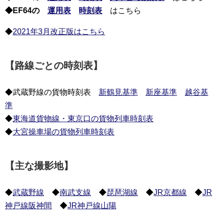
◆EF64の
運用表
時刻表
はこちら
◆
2021年3月改正版はこちら
【路線ごとの時刻表】
◆武蔵野線の貨物時刻表
新鶴見基準
新座基準
越谷基
準
◆
東海道貨物線・東京口の貨物列車時刻表
◆
大宮操車場の貨物列車時刻表
【主な撮影地】
◆
武蔵野線
◆
南武支線
◆
琵琶湖線
◆
JR京都線
◆
JR
神戸線阪神間
◆
JR神戸線山陽