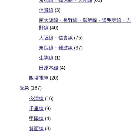
京都線・橿原線・天理線
(61)
信貴線
(3)
南大阪線・長野線・御所線・道明寺線・吉
野線
(40)
大阪線・信貴線
(75)
奈良線・難波線
(37)
生駒線
(1)
田原本線
(4)
阪堺電車
(20)
阪急
(187)
今津線
(16)
千里線
(9)
甲陽線
(4)
箕面線
(3)