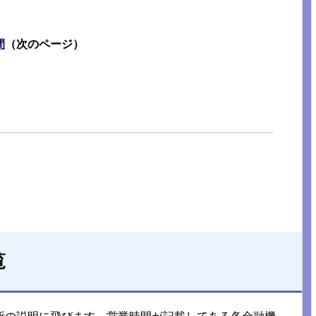
間
（次のページ）
覧