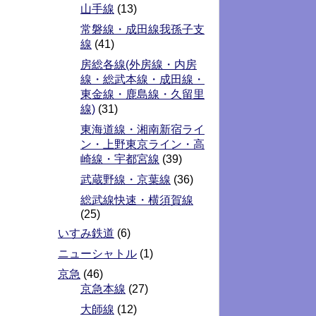
山手線
(13)
常磐線・成田線我孫子支
線
(41)
房総各線(外房線・内房
線・総武本線・成田線・
東金線・鹿島線・久留里
線)
(31)
東海道線・湘南新宿ライ
ン・上野東京ライン・高
崎線・宇都宮線
(39)
武蔵野線・京葉線
(36)
総武線快速・横須賀線
(25)
いすみ鉄道
(6)
ニューシャトル
(1)
京急
(46)
京急本線
(27)
大師線
(12)