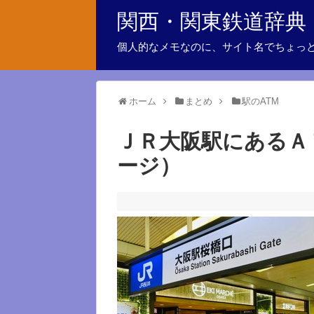
関西・関東鉄道辞典
個人的なメモなのに、サイト名でちょっ
ホーム
まとめ
駅のATM
ＪＲ大阪駅にあるＡ
ージ）