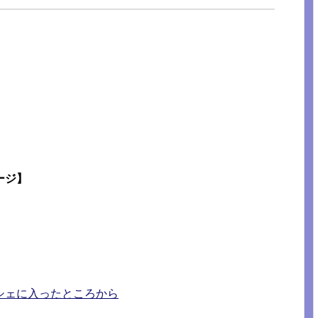
】
ージ】
シェに入ったところから