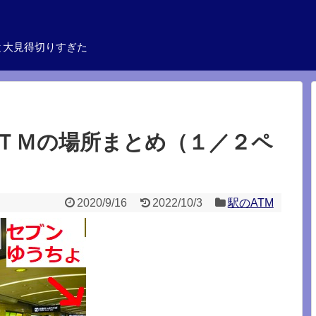
と大見得切りすぎた
ＴＭの場所まとめ（１／２ペ
2020/9/16
2022/10/3
駅のATM