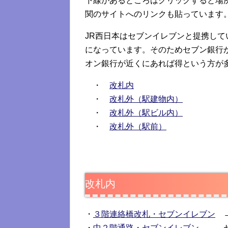
下線があるところはクリックすると場
関のサイトへのリンクも貼っています
JR西日本はセブンイレブンと提携し
になっています。そのためセブン銀行
オン銀行が近くにあれば得という方が
・
改札内
・
改札外（駅建物内）
・
改札外（駅ビル内）
・
改札外（駅前）
改札内
・
３階連絡橋改札・セブンイレブン
→
・
中２階通路・セブンイレブン
→ セ