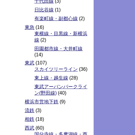
千代田線
(3)
日比谷線
(1)
有楽町線・副都心線
(2)
東急
(16)
東横線・目黒線・新横浜
線
(2)
田園都市線・大井町線
(14)
東武
(107)
スカイツリーライン
(36)
東上線・越生線
(28)
東武アーバンパークライ
ン(野田線)
(40)
横浜市営地下鉄
(9)
流鉄
(3)
相鉄
(18)
西武
(60)
国分寺線・多摩湖線・西