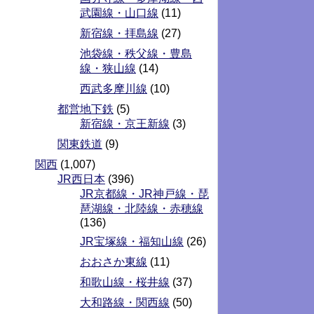
武園線・山口線
(11)
新宿線・拝島線
(27)
池袋線・秩父線・豊島
線・狭山線
(14)
西武多摩川線
(10)
都営地下鉄
(5)
新宿線・京王新線
(3)
関東鉄道
(9)
関西
(1,007)
JR西日本
(396)
JR京都線・JR神戸線・琵
琶湖線・北陸線・赤穂線
(136)
JR宝塚線・福知山線
(26)
おおさか東線
(11)
和歌山線・桜井線
(37)
大和路線・関西線
(50)