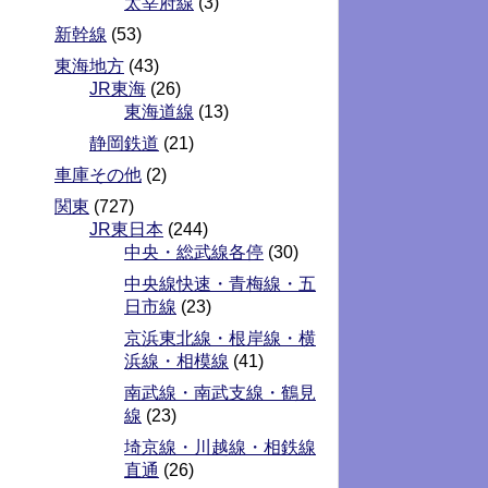
太宰府線
(3)
新幹線
(53)
東海地方
(43)
JR東海
(26)
東海道線
(13)
静岡鉄道
(21)
車庫その他
(2)
関東
(727)
JR東日本
(244)
中央・総武線各停
(30)
中央線快速・青梅線・五
日市線
(23)
京浜東北線・根岸線・横
浜線・相模線
(41)
南武線・南武支線・鶴見
線
(23)
埼京線・川越線・相鉄線
直通
(26)