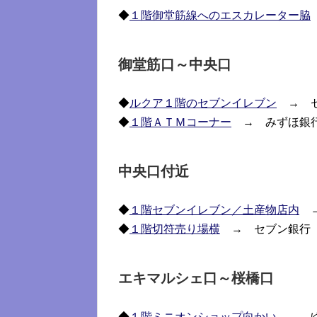
◆
１階御堂筋線へのエスカレーター脇
御堂筋口～中央口
◆
ルクア１階のセブンイレブン
→ セ
◆
１階ＡＴＭコーナー
→ みずほ銀行
中央口付近
◆
１階セブンイレブン／土産物店内
→
◆
１階切符売り場横
→ セブン銀行
エキマルシェ口～桜橋口
◆
１階ミニオンショップ向かい
→ ゆ