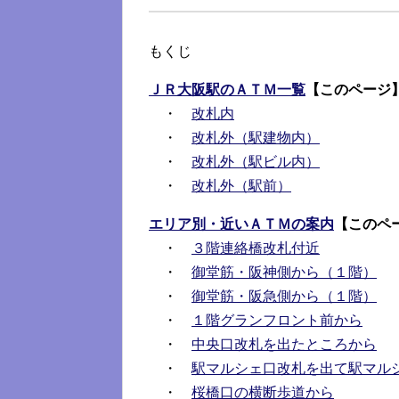
もくじ
ＪＲ大阪駅のＡＴＭ一覧
【このページ
・
改札内
・
改札外（駅建物内）
・
改札外（駅ビル内）
・
改札外（駅前）
エリア別・近いＡＴＭの案内
【このペ
・
３階連絡橋改札付近
・
御堂筋・阪神側から（１階）
・
御堂筋・阪急側から（１階）
・
１階グランフロント前から
・
中央口改札を出たところから
・
駅マルシェ口改札を出て駅マル
・
桜橋口の横断歩道から