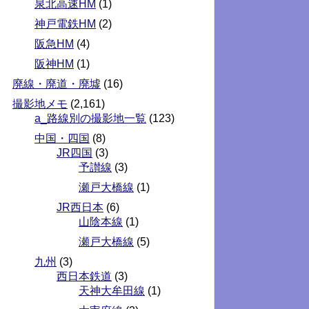
泉北高速HM
(1)
神戸電鉄HM
(2)
阪急HM
(4)
阪神HM
(1)
廃線・廃道・廃墟
(16)
撮影地メモ
(2,161)
a_路線別の撮影地一覧
(123)
中国・四国
(8)
JR四国
(3)
予讃線
(3)
瀬戸大橋線
(1)
JR西日本
(6)
山陰本線
(1)
瀬戸大橋線
(5)
九州
(3)
西日本鉄道
(3)
天神大牟田線
(1)