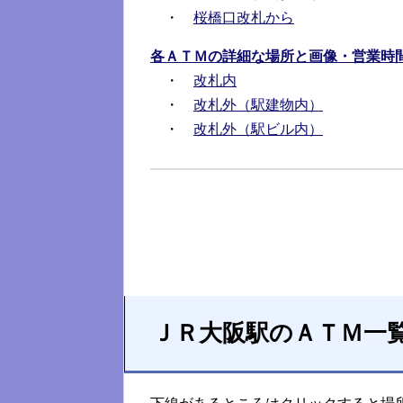
・
桜橋口改札から
各ＡＴＭの詳細な場所と画像・営業時
・
改札内
・
改札外（駅建物内）
・
改札外（駅ビル内）
ＪＲ大阪駅のＡＴＭ一