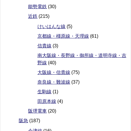
能勢電鉄
(30)
近鉄
(215)
けいはんな線
(5)
京都線・橿原線・天理線
(61)
信貴線
(3)
南大阪線・長野線・御所線・道明寺線・吉
野線
(40)
大阪線・信貴線
(75)
奈良線・難波線
(37)
生駒線
(1)
田原本線
(4)
阪堺電車
(20)
阪急
(187)
今津線
(16)