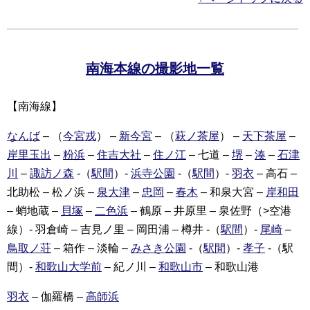
南海本線の撮影地一覧
【南海線】
なんば
– （
今宮戎
） –
新今宮
– （
萩ノ茶屋
） –
天下茶屋
–
岸里玉出
–
粉浜
–
住吉大社
–
住ノ江
– 七道 –
堺
–
湊
–
石津
川
–
諏訪ノ森
-（
駅間
）-
浜寺公園
-（
駅間
）-
羽衣
– 高石 –
北助松 – 松ノ浜 –
泉大津
–
忠岡
–
春木
– 和泉大宮 –
岸和田
– 蛸地蔵 –
貝塚
–
二色浜
– 鶴原 – 井原里 – 泉佐野（>空港
線）- 羽倉崎 – 吉見ノ里 – 岡田浦 – 樽井 -（
駅間
）-
尾崎
–
鳥取ノ荘
– 箱作 – 淡輪 –
みさき公園
-（
駅間
）-
孝子
-（駅
間）-
和歌山大学前
– 紀ノ川 –
和歌山市
– 和歌山港
羽衣
– 伽羅橋 –
高師浜