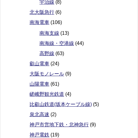
宇治線
(8)
北大阪急行
(6)
南海電車
(106)
南海支線
(13)
南海線・空港線
(44)
高野線
(63)
叡山電車
(24)
大阪モノレール
(9)
山陽電車
(61)
嵯峨野観光鉄道
(4)
比叡山鉄道(坂本ケーブル線)
(5)
泉北高速
(2)
神戸市営地下鉄・北神急行
(9)
神戸電鉄
(19)