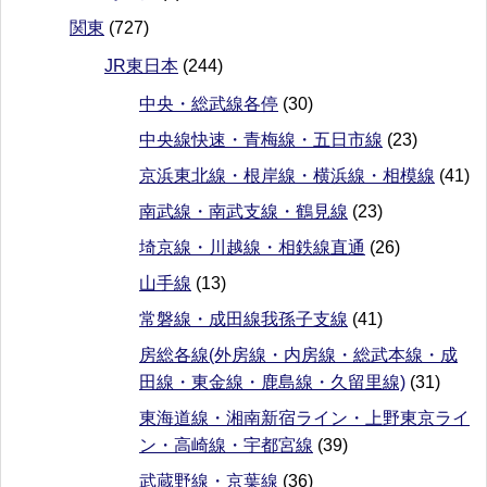
関東
(727)
JR東日本
(244)
中央・総武線各停
(30)
中央線快速・青梅線・五日市線
(23)
京浜東北線・根岸線・横浜線・相模線
(41)
南武線・南武支線・鶴見線
(23)
埼京線・川越線・相鉄線直通
(26)
山手線
(13)
常磐線・成田線我孫子支線
(41)
房総各線(外房線・内房線・総武本線・成
田線・東金線・鹿島線・久留里線)
(31)
東海道線・湘南新宿ライン・上野東京ライ
ン・高崎線・宇都宮線
(39)
武蔵野線・京葉線
(36)