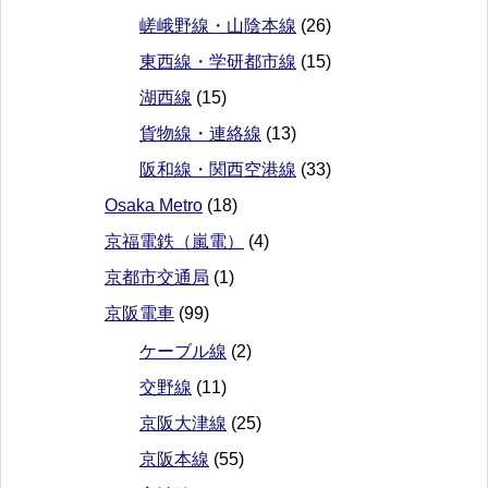
嵯峨野線・山陰本線
(26)
東西線・学研都市線
(15)
湖西線
(15)
貨物線・連絡線
(13)
阪和線・関西空港線
(33)
Osaka Metro
(18)
京福電鉄（嵐電）
(4)
京都市交通局
(1)
京阪電車
(99)
ケーブル線
(2)
交野線
(11)
京阪大津線
(25)
京阪本線
(55)