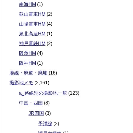
南海HM
(1)
叡山電車HM
(2)
山陽電車HM
(4)
泉北高速HM
(1)
神戸電鉄HM
(2)
阪急HM
(4)
阪神HM
(1)
廃線・廃道・廃墟
(16)
撮影地メモ
(2,161)
a_路線別の撮影地一覧
(123)
中国・四国
(8)
JR四国
(3)
予讃線
(3)