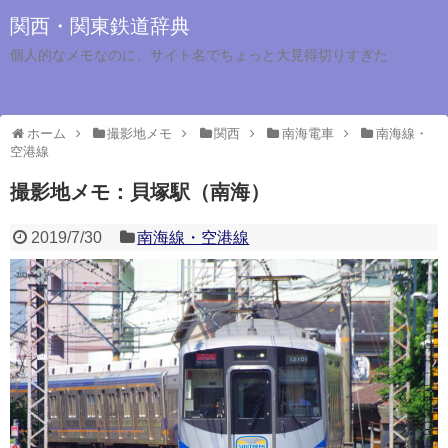
関西・関東鉄道辞典
個人的なメモなのに、サイト名でちょっと大見得切りすぎた
ホーム
撮影地メモ
関西
南海電車
南海線・
空港線
撮影地メモ：貝塚駅（南海）
2019/7/30
南海線・空港線