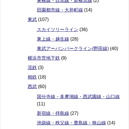
東横線・目黒線・新横浜線
(2)
田園都市線・大井町線
(14)
東武
(107)
スカイツリーライン
(36)
東上線・越生線
(28)
東武アーバンパークライン(野田線)
(40)
横浜市営地下鉄
(9)
流鉄
(3)
相鉄
(18)
西武
(60)
国分寺線・多摩湖線・西武園線・山口線
(11)
新宿線・拝島線
(27)
池袋線・秩父線・豊島線・狭山線
(14)