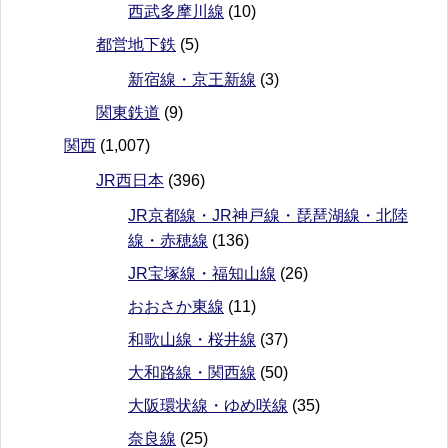
西武多摩川線
(10)
都営地下鉄
(5)
新宿線・京王新線
(3)
関東鉄道
(9)
関西
(1,007)
JR西日本
(396)
JR京都線・JR神戸線・琵琶湖線・北陸
線・赤穂線
(136)
JR宝塚線・福知山線
(26)
おおさか東線
(11)
和歌山線・桜井線
(37)
大和路線・関西線
(50)
大阪環状線・ゆめ咲線
(35)
奈良線
(25)