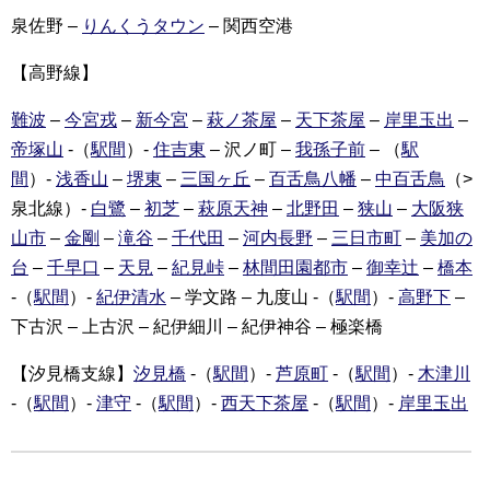
泉佐野 –
りんくうタウン
– 関西空港
【高野線】
難波
–
今宮戎
–
新今宮
–
萩ノ茶屋
–
天下茶屋
–
岸里玉出
–
帝塚山
-（
駅間
）-
住吉東
– 沢ノ町 –
我孫子前
– （
駅
間
）-
浅香山
–
堺東
–
三国ヶ丘
–
百舌鳥八幡
–
中百舌鳥
（>
泉北線）-
白鷺
–
初芝
–
萩原天神
–
北野田
–
狭山
–
大阪狭
山市
–
金剛
–
滝谷
–
千代田
–
河内長野
–
三日市町
–
美加の
台
–
千早口
–
天見
–
紀見峠
–
林間田園都市
–
御幸辻
–
橋本
-（
駅間
）-
紀伊清水
– 学文路 – 九度山 -（
駅間
）-
高野下
–
下古沢 – 上古沢 – 紀伊細川 – 紀伊神谷 – 極楽橋
【汐見橋支線】
汐見橋
-（
駅間
）-
芦原町
-（
駅間
）-
木津川
-（
駅間
）-
津守
-（
駅間
）-
西天下茶屋
-（
駅間
）-
岸里玉出