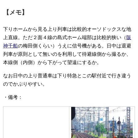
【メモ】
下りホームから見る上り列車は比較的オーソドックスな地
上直線。ただ２面４線の島式ホーム端部は比較的狭い（
阪
神千船
の梅田側くらい）うえに信号機がある。日中は退避
列車が原則として無いのを利用して待避線側から撮るか、
本線側（内側）から下がって望遠にするか。
なお日中の上り普通車は下り特急とこの駅付近で行き違う
のでかぶりやすい。
・備考：