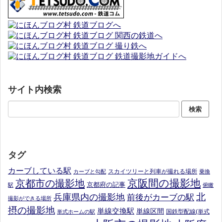
サイト内検索
タグ
カーブしている駅
スカイツリーと列車が撮れる場所
カーブと勾配
乗換
京阪間の撮影地
京都市の撮影地
京都府の記事
駅
俯瞰
北
兵庫県内の撮影地
前後がカーブの駅
撮影ができる場所
摂の撮影地
単線交換駅
単線区間
国鉄型配線(単式
単式ホームの駅