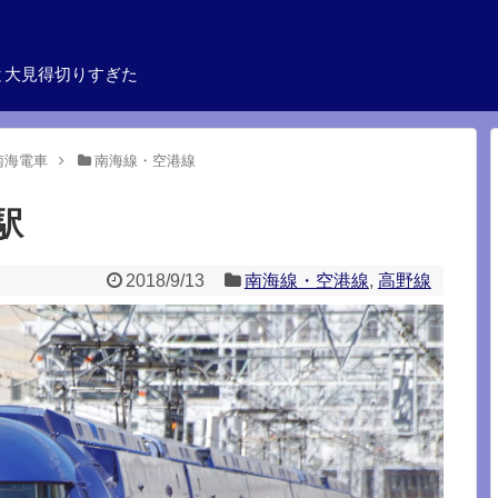
と大見得切りすぎた
南海電車
南海線・空港線
駅
2018/9/13
南海線・空港線
,
高野線