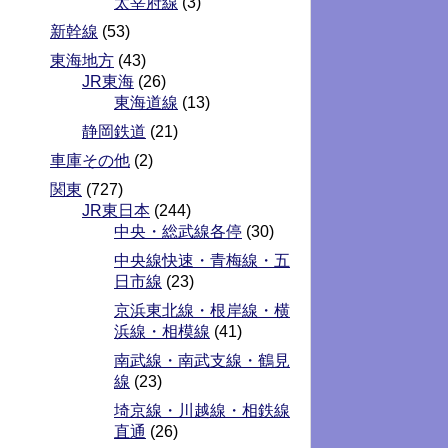
太宰府線
(3)
新幹線
(53)
東海地方
(43)
JR東海
(26)
東海道線
(13)
静岡鉄道
(21)
車庫その他
(2)
関東
(727)
JR東日本
(244)
中央・総武線各停
(30)
中央線快速・青梅線・五
日市線
(23)
京浜東北線・根岸線・横
浜線・相模線
(41)
南武線・南武支線・鶴見
線
(23)
埼京線・川越線・相鉄線
直通
(26)