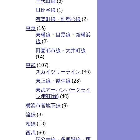
千代田線
(3)
日比谷線
(1)
有楽町線・副都心線
(2)
東急
(16)
東横線・目黒線・新横浜
線
(2)
田園都市線・大井町線
(14)
東武
(107)
スカイツリーライン
(36)
東上線・越生線
(28)
東武アーバンパークライ
ン(野田線)
(40)
横浜市営地下鉄
(9)
流鉄
(3)
相鉄
(18)
西武
(60)
国分寺線・多摩湖線・西