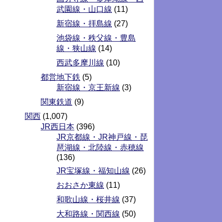
武園線・山口線
(11)
新宿線・拝島線
(27)
池袋線・秩父線・豊島
線・狭山線
(14)
西武多摩川線
(10)
都営地下鉄
(5)
新宿線・京王新線
(3)
関東鉄道
(9)
関西
(1,007)
JR西日本
(396)
JR京都線・JR神戸線・琵
琶湖線・北陸線・赤穂線
(136)
JR宝塚線・福知山線
(26)
おおさか東線
(11)
和歌山線・桜井線
(37)
大和路線・関西線
(50)