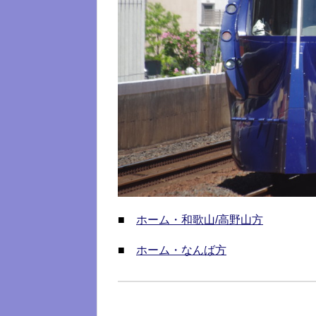
■
ホーム・和歌山/高野山方
■
ホーム・なんば方