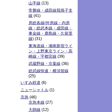
山手線
(13)
常磐線・成田線我孫子支
線
(41)
房総各線(外房線・内房
線・総武本線・成田線・
東金線・鹿島線・久留里
線)
(31)
東海道線・湘南新宿ライ
ン・上野東京ライン・高
崎線・宇都宮線
(39)
武蔵野線・京葉線
(36)
総武線快速・横須賀線
(25)
いすみ鉄道
(6)
ニューシャトル
(1)
京急
(46)
京急本線
(27)
大師線
(12)