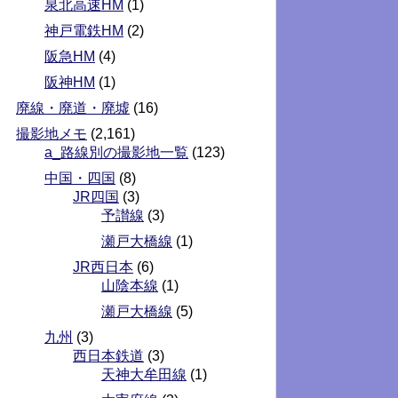
泉北高速HM
(1)
神戸電鉄HM
(2)
阪急HM
(4)
阪神HM
(1)
廃線・廃道・廃墟
(16)
撮影地メモ
(2,161)
a_路線別の撮影地一覧
(123)
中国・四国
(8)
JR四国
(3)
予讃線
(3)
瀬戸大橋線
(1)
JR西日本
(6)
山陰本線
(1)
瀬戸大橋線
(5)
九州
(3)
西日本鉄道
(3)
天神大牟田線
(1)