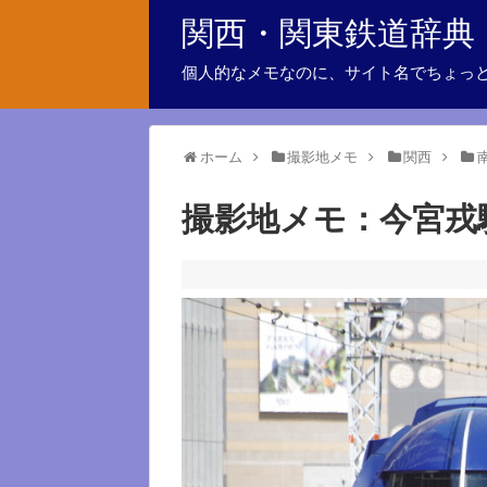
関西・関東鉄道辞典
個人的なメモなのに、サイト名でちょっ
ホーム
撮影地メモ
関西
撮影地メモ：今宮戎