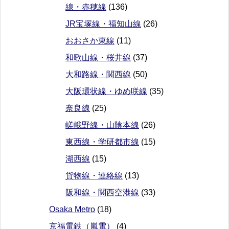
線・赤穂線
(136)
JR宝塚線・福知山線
(26)
おおさか東線
(11)
和歌山線・桜井線
(37)
大和路線・関西線
(50)
大阪環状線・ゆめ咲線
(35)
奈良線
(25)
嵯峨野線・山陰本線
(26)
東西線・学研都市線
(15)
湖西線
(15)
貨物線・連絡線
(13)
阪和線・関西空港線
(33)
Osaka Metro
(18)
京福電鉄（嵐電）
(4)