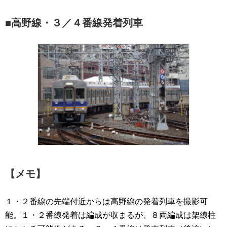
■高野線・３／４番線発着列車
【メモ】
１・２番線の先端付近からは高野線の発着列車を撮影可
能。１・２番線発着は編成が収まるが、８両編成は架線柱