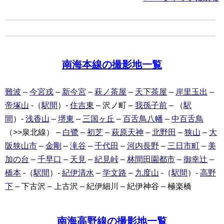
南海本線の撮影地一覧
難波
–
今宮戎
–
新今宮
–
萩ノ茶屋
–
天下茶屋
–
岸里玉出
–
帝塚山
-（
駅間
）-
住吉東
– 沢ノ町 –
我孫子前
– （
駅
間
）-
浅香山
–
堺東
–
三国ヶ丘
–
百舌鳥八幡
–
中百舌鳥
（>>泉北線） –
白鷺
–
初芝
–
萩原天神
–
北野田
–
狭山
–
大
阪狭山市
–
金剛
–
滝谷
–
千代田
–
河内長野
–
三日市町
–
美
加の台
–
千早口
–
天見
–
紀見峠
–
林間田園都市
–
御幸辻
–
橋本
-（
駅間
）-
紀伊清水
–
学文路
–
九度山
-（
駅間
）-
高野
下
– 下古沢 – 上古沢 – 紀伊細川 – 紀伊神谷 – 極楽橋
南海高野線の撮影地一覧