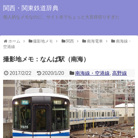
関西・関東鉄道辞典
個人的なメモなのに、サイト名でちょっと大見得切りすぎた
ホーム
撮影地メモ
関西
南海電車
南海線・
空港線
撮影地メモ：なんば駅（南海）
2017/2/22
2020/1/20
南海線・空港線
,
高野線