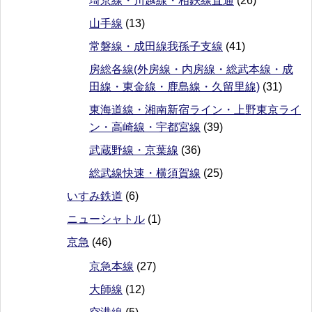
埼京線・川越線・相鉄線直通
(26)
山手線
(13)
常磐線・成田線我孫子支線
(41)
房総各線(外房線・内房線・総武本線・成
田線・東金線・鹿島線・久留里線)
(31)
東海道線・湘南新宿ライン・上野東京ライ
ン・高崎線・宇都宮線
(39)
武蔵野線・京葉線
(36)
総武線快速・横須賀線
(25)
いすみ鉄道
(6)
ニューシャトル
(1)
京急
(46)
京急本線
(27)
大師線
(12)