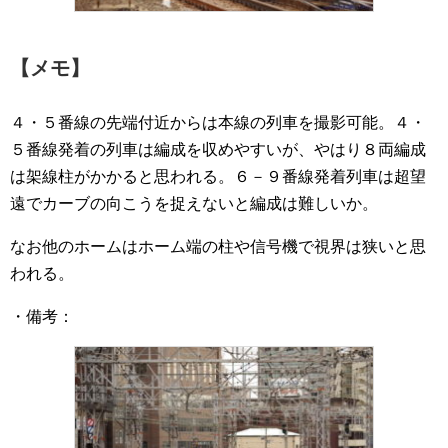
【メモ】
４・５番線の先端付近からは本線の列車を撮影可能。４・
５番線発着の列車は編成を収めやすいが、やはり８両編成
は架線柱がかかると思われる。６－９番線発着列車は超望
遠でカーブの向こうを捉えないと編成は難しいか。
なお他のホームはホーム端の柱や信号機で視界は狭いと思
われる。
・備考：