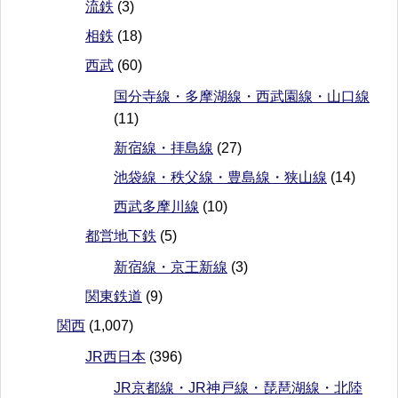
流鉄
(3)
相鉄
(18)
西武
(60)
国分寺線・多摩湖線・西武園線・山口線
(11)
新宿線・拝島線
(27)
池袋線・秩父線・豊島線・狭山線
(14)
西武多摩川線
(10)
都営地下鉄
(5)
新宿線・京王新線
(3)
関東鉄道
(9)
関西
(1,007)
JR西日本
(396)
JR京都線・JR神戸線・琵琶湖線・北陸