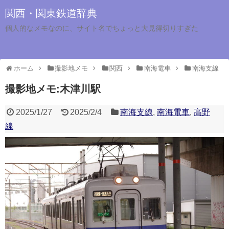
関西・関東鉄道辞典
個人的なメモなのに、サイト名でちょっと大見得切りすぎた
ホーム
撮影地メモ
関西
南海電車
南海支線
撮影地メモ:木津川駅
2025/1/27
2025/2/4
南海支線
,
南海電車
,
高野
線