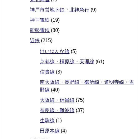
神戸市営地下鉄・北神急行
(9)
神戸電鉄
(19)
能勢電鉄
(30)
近鉄
(215)
けいはんな線
(5)
京都線・橿原線・天理線
(61)
信貴線
(3)
南大阪線・長野線・御所線・道明寺線・吉
野線
(40)
大阪線・信貴線
(75)
奈良線・難波線
(37)
生駒線
(1)
田原本線
(4)