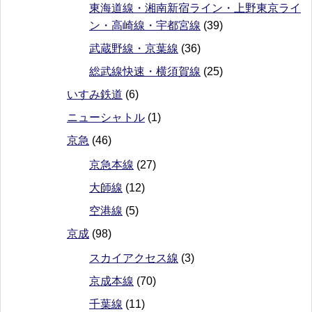
東海道線・湘南新宿ライン・上野東京ライ
ン・高崎線・宇都宮線
(39)
武蔵野線・京葉線
(36)
総武線快速・横須賀線
(25)
いすみ鉄道
(6)
ニューシャトル
(1)
京急
(46)
京急本線
(27)
大師線
(12)
空港線
(5)
京成
(98)
スカイアクセス線
(3)
京成本線
(70)
千葉線
(11)