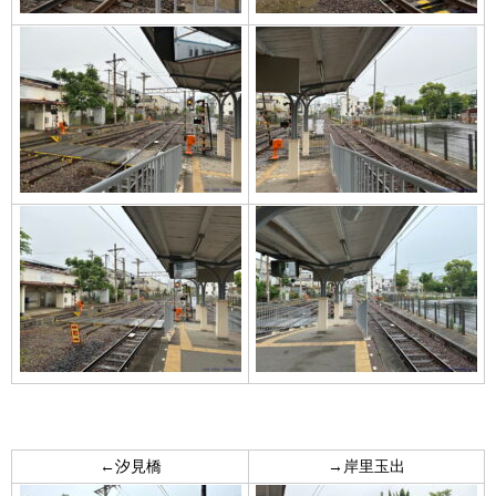
←汐見橋
→岸里玉出