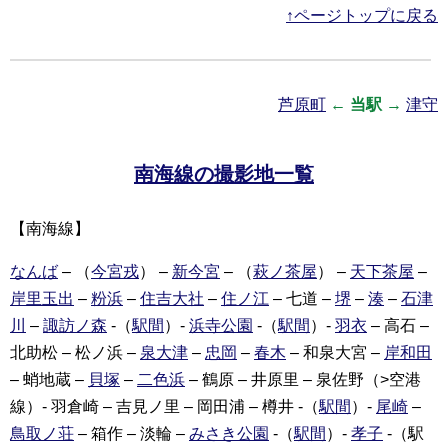
↑ページトップに戻る
芦原町
←
当駅
→
津守
南海線の撮影地一覧
【南海線】
なんば
– （
今宮戎
） –
新今宮
– （
萩ノ茶屋
） –
天下茶屋
–
岸里玉出
–
粉浜
–
住吉大社
–
住ノ江
– 七道 –
堺
–
湊
–
石津
川
–
諏訪ノ森
-（
駅間
）-
浜寺公園
-（
駅間
）-
羽衣
– 高石 –
北助松 – 松ノ浜 –
泉大津
–
忠岡
–
春木
– 和泉大宮 –
岸和田
– 蛸地蔵 –
貝塚
–
二色浜
– 鶴原 – 井原里 – 泉佐野（>空港
線）- 羽倉崎 – 吉見ノ里 – 岡田浦 – 樽井 -（
駅間
）-
尾崎
–
鳥取ノ荘
– 箱作 – 淡輪 –
みさき公園
-（
駅間
）-
孝子
-（駅