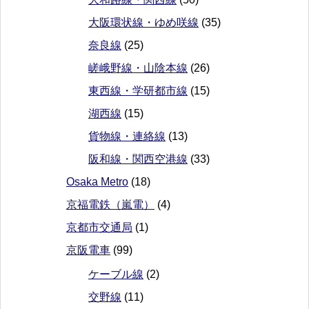
大阪環状線・ゆめ咲線
(35)
奈良線
(25)
嵯峨野線・山陰本線
(26)
東西線・学研都市線
(15)
湖西線
(15)
貨物線・連絡線
(13)
阪和線・関西空港線
(33)
Osaka Metro
(18)
京福電鉄（嵐電）
(4)
京都市交通局
(1)
京阪電車
(99)
ケーブル線
(2)
交野線
(11)