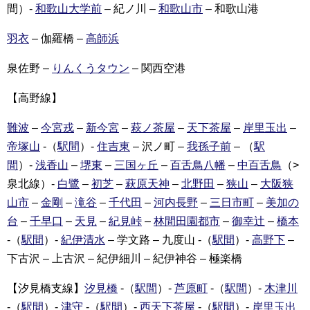
間）-
和歌山大学前
– 紀ノ川 –
和歌山市
– 和歌山港
羽衣
– 伽羅橋 –
高師浜
泉佐野 –
りんくうタウン
– 関西空港
【高野線】
難波
–
今宮戎
–
新今宮
–
萩ノ茶屋
–
天下茶屋
–
岸里玉出
–
帝塚山
-（
駅間
）-
住吉東
– 沢ノ町 –
我孫子前
– （
駅
間
）-
浅香山
–
堺東
–
三国ヶ丘
–
百舌鳥八幡
–
中百舌鳥
（>
泉北線）-
白鷺
–
初芝
–
萩原天神
–
北野田
–
狭山
–
大阪狭
山市
–
金剛
–
滝谷
–
千代田
–
河内長野
–
三日市町
–
美加の
台
–
千早口
–
天見
–
紀見峠
–
林間田園都市
–
御幸辻
–
橋本
-（
駅間
）-
紀伊清水
– 学文路 – 九度山 -（
駅間
）-
高野下
–
下古沢 – 上古沢 – 紀伊細川 – 紀伊神谷 – 極楽橋
【汐見橋支線】
汐見橋
-（
駅間
）-
芦原町
-（
駅間
）-
木津川
-（
駅間
）-
津守
-（
駅間
）-
西天下茶屋
-（
駅間
）-
岸里玉出