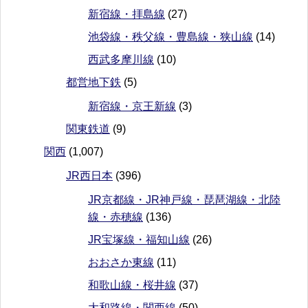
新宿線・拝島線
(27)
池袋線・秩父線・豊島線・狭山線
(14)
西武多摩川線
(10)
都営地下鉄
(5)
新宿線・京王新線
(3)
関東鉄道
(9)
関西
(1,007)
JR西日本
(396)
JR京都線・JR神戸線・琵琶湖線・北陸
線・赤穂線
(136)
JR宝塚線・福知山線
(26)
おおさか東線
(11)
和歌山線・桜井線
(37)
大和路線・関西線
(50)