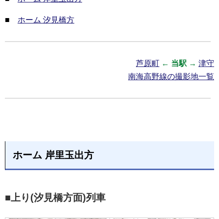
■
ホーム 汐見橋方
芦原町
←
当駅
→
津守
南海高野線の撮影地一覧
ホーム 岸里玉出方
■上り(汐見橋方面)列車