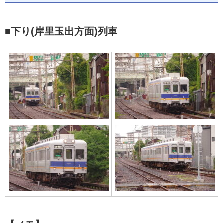
■下り(岸里玉出方面)列車