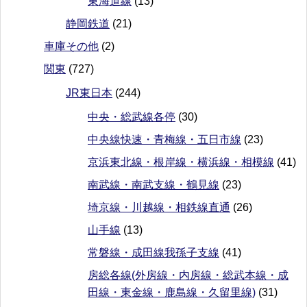
東海道線
(13)
静岡鉄道
(21)
車庫その他
(2)
関東
(727)
JR東日本
(244)
中央・総武線各停
(30)
中央線快速・青梅線・五日市線
(23)
京浜東北線・根岸線・横浜線・相模線
(41)
南武線・南武支線・鶴見線
(23)
埼京線・川越線・相鉄線直通
(26)
山手線
(13)
常磐線・成田線我孫子支線
(41)
房総各線(外房線・内房線・総武本線・成
田線・東金線・鹿島線・久留里線)
(31)