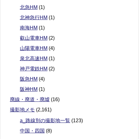
北急HM
(1)
北神急行HM
(1)
南海HM
(1)
叡山電車HM
(2)
山陽電車HM
(4)
泉北高速HM
(1)
神戸電鉄HM
(2)
阪急HM
(4)
阪神HM
(1)
廃線・廃道・廃墟
(16)
撮影地メモ
(2,161)
a_路線別の撮影地一覧
(123)
中国・四国
(8)