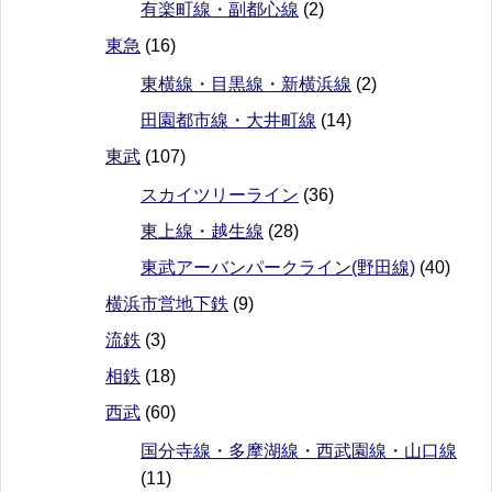
有楽町線・副都心線
(2)
東急
(16)
東横線・目黒線・新横浜線
(2)
田園都市線・大井町線
(14)
東武
(107)
スカイツリーライン
(36)
東上線・越生線
(28)
東武アーバンパークライン(野田線)
(40)
横浜市営地下鉄
(9)
流鉄
(3)
相鉄
(18)
西武
(60)
国分寺線・多摩湖線・西武園線・山口線
(11)