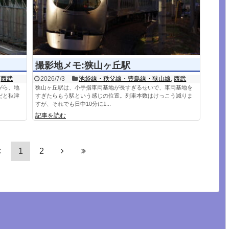
撮影地メモ:狭山ヶ丘駅
,
西武
2026/7/3
池袋線・秩父線・豊島線・狭山線
,
西武
がら、地
狭山ヶ丘駅は、小手指車両基地が長すぎるせいで、車両基地を
だと秋津
すぎたらもう駅という感じの位置。列車本数はけっこう減りま
すが、それでも日中10分に1...
記事を読む
1
2