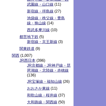
武園線・山口線
(11)
新宿線・拝島線
(27)
池袋線・秩父線・豊島
線・狭山線
(14)
西武多摩川線
(10)
都営地下鉄
(5)
新宿線・京王新線
(3)
関東鉄道
(9)
関西
(1,007)
JR西日本
(396)
JR京都線・JR神戸線・琵
琶湖線・北陸線・赤穂線
(136)
JR宝塚線・福知山線
(26)
おおさか東線
(11)
和歌山線・桜井線
(37)
大和路線・関西線
(50)