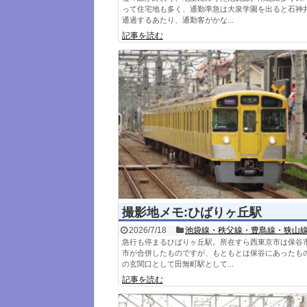
って住宅地も多く、通勤準急は大泉学園を出ると石神
通過するあたり、通勤客がかな...
記事を読む
撮影地メモ:ひばりヶ丘駅
2026/7/18
池袋線・秩父線・豊島線・狭山
急行も停まるひばりヶ丘駅。所在すら西東京市は保谷
市が合併したものですが、もともとは保谷にあったも
の玄関口として田無町駅として...
記事を読む