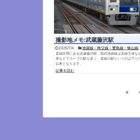
撮影地メモ:武蔵藤沢駅
2026/7/4
池袋線・秩父線・豊島線・狭山線
直線区間にある武蔵藤沢駅。西武池袋線は直線主体な
形などでカーブの駅も多く、直線の駅というのは下り
以来となります。
記事を読む