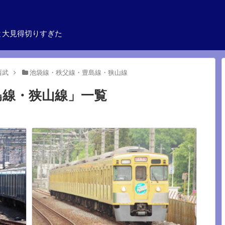
と大見得切りすぎた
西武
池袋線・秩父線・豊島線・狭山線
島線・狭山線
」
一覧