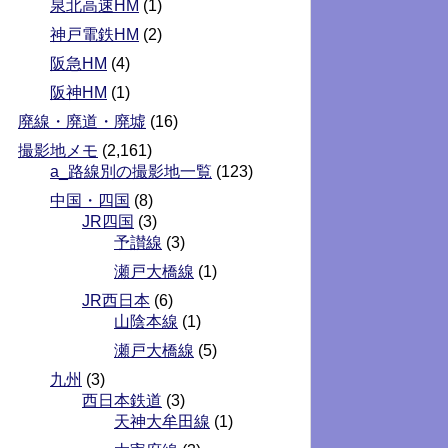
泉北高速HM
(1)
神戸電鉄HM
(2)
阪急HM
(4)
阪神HM
(1)
廃線・廃道・廃墟
(16)
撮影地メモ
(2,161)
a_路線別の撮影地一覧
(123)
中国・四国
(8)
JR四国
(3)
予讃線
(3)
瀬戸大橋線
(1)
JR西日本
(6)
山陰本線
(1)
瀬戸大橋線
(5)
九州
(3)
西日本鉄道
(3)
天神大牟田線
(1)