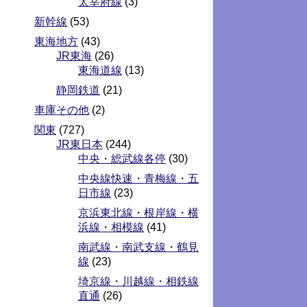
太宰府線
(3)
新幹線
(53)
東海地方
(43)
JR東海
(26)
東海道線
(13)
静岡鉄道
(21)
車庫その他
(2)
関東
(727)
JR東日本
(244)
中央・総武線各停
(30)
中央線快速・青梅線・五
日市線
(23)
京浜東北線・根岸線・横
浜線・相模線
(41)
南武線・南武支線・鶴見
線
(23)
埼京線・川越線・相鉄線
直通
(26)