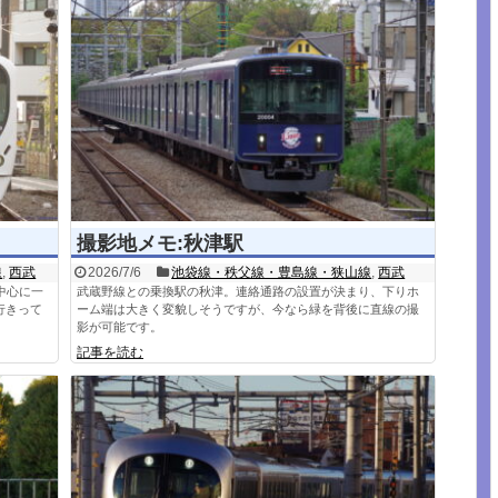
撮影地メモ:秋津駅
線
,
西武
2026/7/6
池袋線・秩父線・豊島線・狭山線
,
西武
中心に一
武蔵野線との乗換駅の秋津。連絡通路の設置が決まり、下りホ
行きって
ーム端は大きく変貌しそうですが、今なら緑を背後に直線の撮
影が可能です。
記事を読む