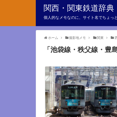
関西・関東鉄道辞典
個人的なメモなのに、サイト名でちょっ
ホーム
撮影地メモ
関東
「
池袋線・秩父線・豊