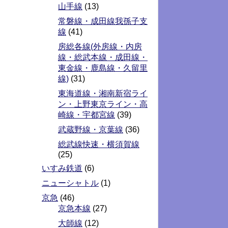
山手線
(13)
常磐線・成田線我孫子支
線
(41)
房総各線(外房線・内房
線・総武本線・成田線・
東金線・鹿島線・久留里
線)
(31)
東海道線・湘南新宿ライ
ン・上野東京ライン・高
崎線・宇都宮線
(39)
武蔵野線・京葉線
(36)
総武線快速・横須賀線
(25)
いすみ鉄道
(6)
ニューシャトル
(1)
京急
(46)
京急本線
(27)
大師線
(12)