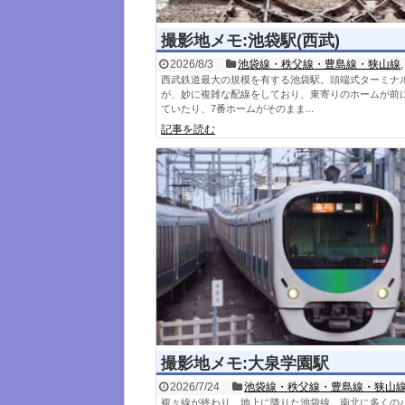
撮影地メモ:池袋駅(西武)
2026/8/3
池袋線・秩父線・豊島線・狭山線
西武鉄道最大の規模を有する池袋駅。頭端式ターミナ
が、妙に複雑な配線をしており、東寄りのホームが前
ていたり、7番ホームがそのまま...
記事を読む
撮影地メモ:大泉学園駅
2026/7/24
池袋線・秩父線・豊島線・狭山
複々線が終わり、地上に降りた池袋線。南北に多くの