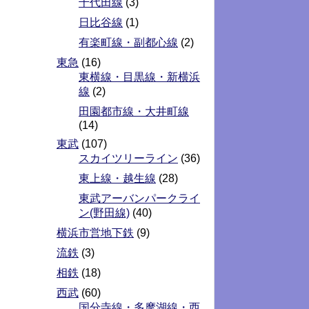
千代田線
(3)
日比谷線
(1)
有楽町線・副都心線
(2)
東急
(16)
東横線・目黒線・新横浜
線
(2)
田園都市線・大井町線
(14)
東武
(107)
スカイツリーライン
(36)
東上線・越生線
(28)
東武アーバンパークライ
ン(野田線)
(40)
横浜市営地下鉄
(9)
流鉄
(3)
相鉄
(18)
西武
(60)
国分寺線・多摩湖線・西