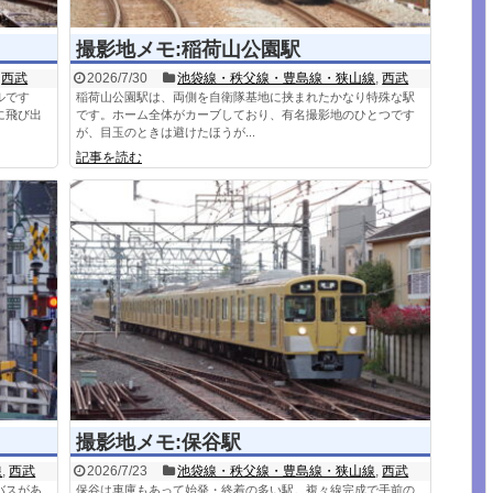
撮影地メモ:稲荷山公園駅
,
西武
2026/7/30
池袋線・秩父線・豊島線・狭山線
,
西武
ルです
稲荷山公園駅は、両側を自衛隊基地に挟まれたかなり特殊な駅
に飛び出
です。ホーム全体がカーブしており、有名撮影地のひとつです
が、目玉のときは避けたほうが...
記事を読む
撮影地メモ:保谷駅
線
,
西武
2026/7/23
池袋線・秩父線・豊島線・狭山線
,
西武
バスがあ
保谷は車庫もあって始発・終着の多い駅。複々線完成で手前の