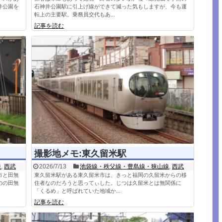
井公園を
石神井公園駅に引上げ線ができて減った気もしますが、今も運
転上の主要駅。乗務員交代もあ...
記事を読む
撮影地メモ:東久留米駅
線
,
西武
2026/7/13
池袋線・秩父線・豊島線・狭山線
,
西武
市と田無
東久留米駅がある東久留米市は、きっと福岡の久留米からの移
のの田無
住者なのだろうと思ってぃした。じつは久留米とは無関係に
「くるめ」と呼ばれていた地域か...
記事を読む