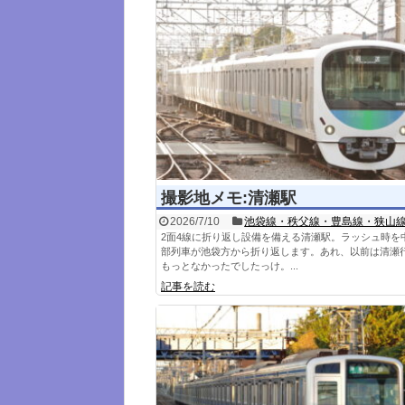
撮影地メモ:清瀬駅
2026/7/10
池袋線・秩父線・豊島線・狭山
2面4線に折り返し設備を備える清瀬駅。ラッシュ時を
部列車が池袋方から折り返します。あれ、以前は清瀬
もっとなかったでしたっけ。...
記事を読む