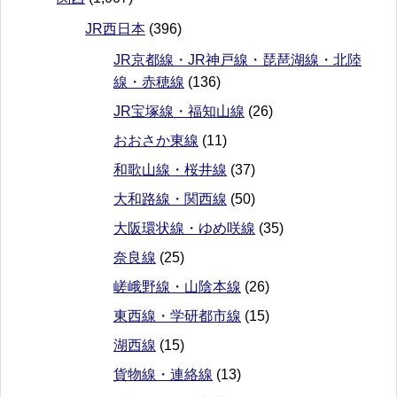
JR西日本
(396)
JR京都線・JR神戸線・琵琶湖線・北陸
線・赤穂線
(136)
JR宝塚線・福知山線
(26)
おおさか東線
(11)
和歌山線・桜井線
(37)
大和路線・関西線
(50)
大阪環状線・ゆめ咲線
(35)
奈良線
(25)
嵯峨野線・山陰本線
(26)
東西線・学研都市線
(15)
湖西線
(15)
貨物線・連絡線
(13)