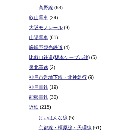
高野線
(63)
叡山電車
(24)
大阪モノレール
(9)
山陽電車
(61)
嵯峨野観光鉄道
(4)
比叡山鉄道(坂本ケーブル線)
(5)
泉北高速
(2)
神戸市営地下鉄・北神急行
(9)
神戸電鉄
(19)
能勢電鉄
(30)
近鉄
(215)
けいはんな線
(5)
京都線・橿原線・天理線
(61)