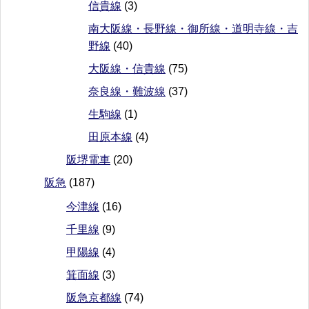
信貴線
(3)
南大阪線・長野線・御所線・道明寺線・吉
野線
(40)
大阪線・信貴線
(75)
奈良線・難波線
(37)
生駒線
(1)
田原本線
(4)
阪堺電車
(20)
阪急
(187)
今津線
(16)
千里線
(9)
甲陽線
(4)
箕面線
(3)
阪急京都線
(74)