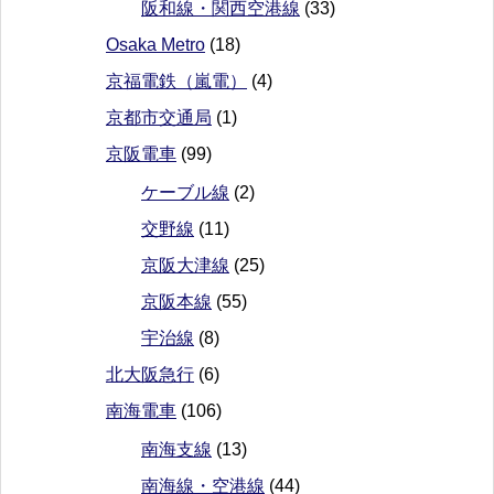
阪和線・関西空港線
(33)
Osaka Metro
(18)
京福電鉄（嵐電）
(4)
京都市交通局
(1)
京阪電車
(99)
ケーブル線
(2)
交野線
(11)
京阪大津線
(25)
京阪本線
(55)
宇治線
(8)
北大阪急行
(6)
南海電車
(106)
南海支線
(13)
南海線・空港線
(44)