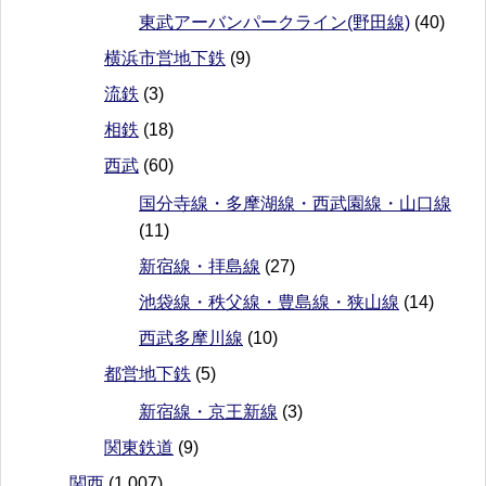
東武アーバンパークライン(野田線)
(40)
横浜市営地下鉄
(9)
流鉄
(3)
相鉄
(18)
西武
(60)
国分寺線・多摩湖線・西武園線・山口線
(11)
新宿線・拝島線
(27)
池袋線・秩父線・豊島線・狭山線
(14)
西武多摩川線
(10)
都営地下鉄
(5)
新宿線・京王新線
(3)
関東鉄道
(9)
関西
(1,007)