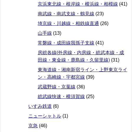
京浜東北線・根岸線・横浜線・相模線
(41)
南武線・南武支線・鶴見線
(23)
埼京線・川越線・相鉄線直通
(26)
山手線
(13)
常磐線・成田線我孫子支線
(41)
房総各線(外房線・内房線・総武本線・成
田線・東金線・鹿島線・久留里線)
(31)
東海道線・湘南新宿ライン・上野東京ライ
ン・高崎線・宇都宮線
(39)
武蔵野線・京葉線
(36)
総武線快速・横須賀線
(25)
いすみ鉄道
(6)
ニューシャトル
(1)
京急
(46)