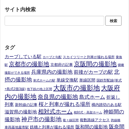
サイト内検索
タグ
カーブしている駅
スカイツリーと列車が撮れる場所
カーブと勾配
乗換
京阪間の撮影地
京都市の撮影地
京都府の記事
駅
俯瞰
北
兵庫県内の撮影地
前後がカーブの駅
撮影ができる場所
摂の撮影地
単線交換駅
単線区間
国鉄型配線(単式
単式ホームの駅
大阪市の撮影地
大阪府
+島式2面3線)
地下鉄の地上区間
内の撮影地
奈良県の撮影地
島式ホーム
折返し
桜と列車が撮れる場所
列車
新幹線の記事
構内踏切のある駅
相対式ホーム
神姫間の
滋賀県の撮影地
相対式・高架ホーム
神戸市の撮影地
撮影地
複数路線アクセス
複々線区間
跨線橋
阪奈間
阪和間の撮影地
鉄橋と列車が撮れる場所
車両基地最寄駅