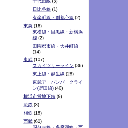
千代田線
(3)
日比谷線
(1)
有楽町線・副都心線
(2)
東急
(16)
東横線・目黒線・新横浜
線
(2)
田園都市線・大井町線
(14)
東武
(107)
スカイツリーライン
(36)
東上線・越生線
(28)
東武アーバンパークライ
ン(野田線)
(40)
横浜市営地下鉄
(9)
流鉄
(3)
相鉄
(18)
西武
(60)
国分寺線・多摩湖線・西