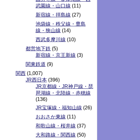
武園線・山口線
(11)
新宿線・拝島線
(27)
池袋線・秩父線・豊島
線・狭山線
(14)
西武多摩川線
(10)
都営地下鉄
(5)
新宿線・京王新線
(3)
関東鉄道
(9)
関西
(1,007)
JR西日本
(396)
JR京都線・JR神戸線・琵
琶湖線・北陸線・赤穂線
(136)
JR宝塚線・福知山線
(26)
おおさか東線
(11)
和歌山線・桜井線
(37)
大和路線・関西線
(50)