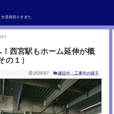
と大見得切りすぎた
の様子
へ！西宮駅もホーム延伸が概
その１）
2020/3/7
建設中・工事中の様子