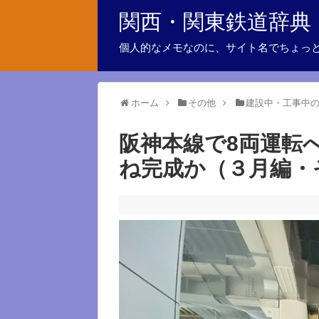
関西・関東鉄道辞典
個人的なメモなのに、サイト名でちょっ
ホーム
その他
建設中・工事中
阪神本線で8両運転
ね完成か（３月編・