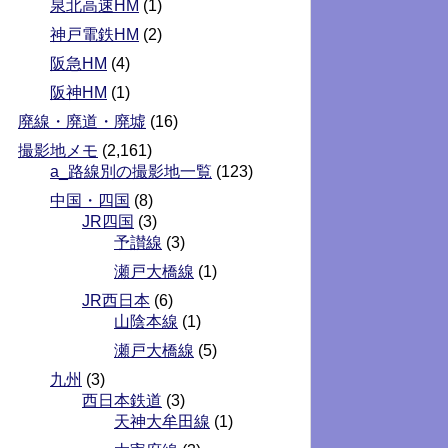
泉北高速HM
(1)
神戸電鉄HM
(2)
阪急HM
(4)
阪神HM
(1)
廃線・廃道・廃墟
(16)
撮影地メモ
(2,161)
a_路線別の撮影地一覧
(123)
中国・四国
(8)
JR四国
(3)
予讃線
(3)
瀬戸大橋線
(1)
JR西日本
(6)
山陰本線
(1)
瀬戸大橋線
(5)
九州
(3)
西日本鉄道
(3)
天神大牟田線
(1)