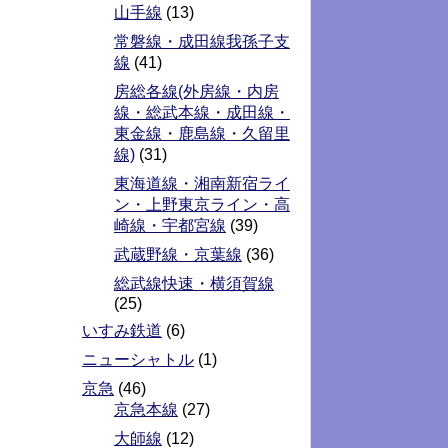
山手線
(13)
常磐線・成田線我孫子支
線
(41)
房総各線(外房線・内房
線・総武本線・成田線・
東金線・鹿島線・久留里
線)
(31)
東海道線・湘南新宿ライ
ン・上野東京ライン・高
崎線・宇都宮線
(39)
武蔵野線・京葉線
(36)
総武線快速・横須賀線
(25)
いすみ鉄道
(6)
ニューシャトル
(1)
京急
(46)
京急本線
(27)
大師線
(12)