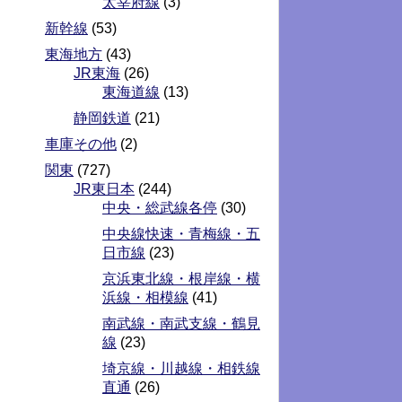
太宰府線
(3)
新幹線
(53)
東海地方
(43)
JR東海
(26)
東海道線
(13)
静岡鉄道
(21)
車庫その他
(2)
関東
(727)
JR東日本
(244)
中央・総武線各停
(30)
中央線快速・青梅線・五
日市線
(23)
京浜東北線・根岸線・横
浜線・相模線
(41)
南武線・南武支線・鶴見
線
(23)
埼京線・川越線・相鉄線
直通
(26)