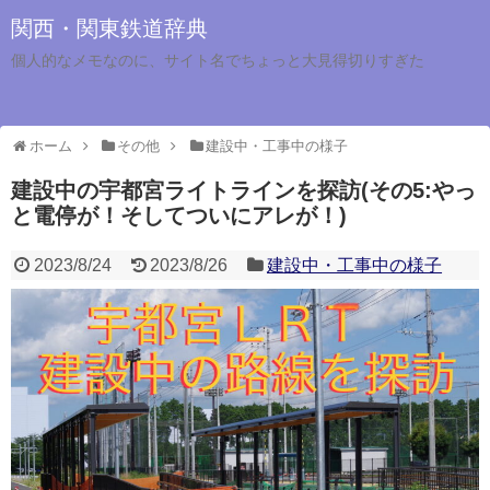
関西・関東鉄道辞典
個人的なメモなのに、サイト名でちょっと大見得切りすぎた
ホーム
その他
建設中・工事中の様子
建設中の宇都宮ライトラインを探訪(その5:やっ
と電停が！そしてついにアレが！)
2023/8/24
2023/8/26
建設中・工事中の様子