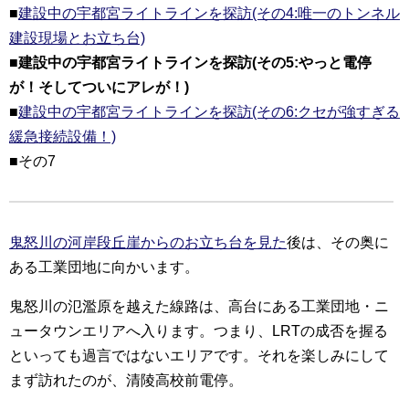
■
建設中の宇都宮ライトラインを探訪(その4:唯一のトンネル
建設現場とお立ち台)
■建設中の宇都宮ライトラインを探訪(その5:やっと電停
が！そしてついにアレが！)
■
建設中の宇都宮ライトラインを探訪(その6:クセが強すぎる
緩急接続設備！)
■その7
鬼怒川の河岸段丘崖からのお立ち台を見た
後は、その奥に
ある工業団地に向かいます。
鬼怒川の氾濫原を越えた線路は、高台にある工業団地・ニ
ュータウンエリアへ入ります。つまり、LRTの成否を握る
といっても過言ではないエリアです。それを楽しみにして
まず訪れたのが、清陵高校前電停。