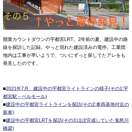
開業カウントダウンの宇都宮LRT。2年前の夏、建設中の路
線を探訪した記録。やっと現れた建設済みの電停。工業団
地内は工事が早いようで、ついにずっと探してたアレをも
発見したのです。
■
2021年7月、建設中の宇都宮ライトラインの様子(その1:宇
都宮駅～ベルモール)
■
建設中の宇都宮ライトラインを探訪(その2:車両基地付近の
新車)
■
建設中の宇都宮LRTを探訪(その3:ほぼ完成していた鬼怒川
橋梁)