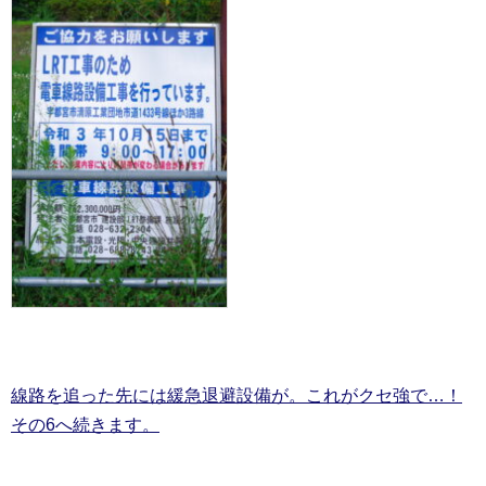
線路を追った先には緩急退避設備が。これがクセ強で…！
その6へ続きます。