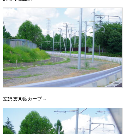
左ほぼ90度カーブ→