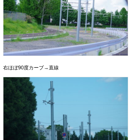
右ほぼ90度カーブ→直線