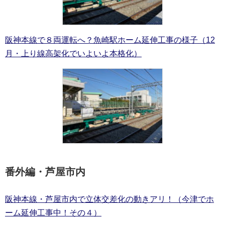
阪神本線で８両運転へ？魚崎駅ホーム延伸工事の様子（12
月・上り線高架化でいよいよ本格化）
番外編・芦屋市内
阪神本線・芦屋市内で立体交差化の動きアリ！（今津でホ
ーム延伸工事中！その４）