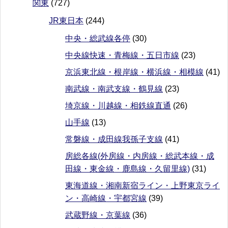
関東
(727)
JR東日本
(244)
中央・総武線各停
(30)
中央線快速・青梅線・五日市線
(23)
京浜東北線・根岸線・横浜線・相模線
(41)
南武線・南武支線・鶴見線
(23)
埼京線・川越線・相鉄線直通
(26)
山手線
(13)
常磐線・成田線我孫子支線
(41)
房総各線(外房線・内房線・総武本線・成
田線・東金線・鹿島線・久留里線)
(31)
東海道線・湘南新宿ライン・上野東京ライ
ン・高崎線・宇都宮線
(39)
武蔵野線・京葉線
(36)