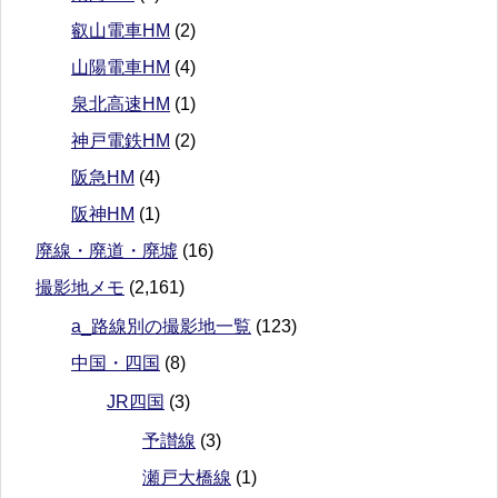
叡山電車HM
(2)
山陽電車HM
(4)
泉北高速HM
(1)
神戸電鉄HM
(2)
阪急HM
(4)
阪神HM
(1)
廃線・廃道・廃墟
(16)
撮影地メモ
(2,161)
a_路線別の撮影地一覧
(123)
中国・四国
(8)
JR四国
(3)
予讃線
(3)
瀬戸大橋線
(1)