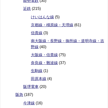
能勢電鉄
(30)
近鉄
(215)
けいはんな線
(5)
京都線・橿原線・天理線
(61)
信貴線
(3)
南大阪線・長野線・御所線・道明寺線・吉
野線
(40)
大阪線・信貴線
(75)
奈良線・難波線
(37)
生駒線
(1)
田原本線
(4)
阪堺電車
(20)
阪急
(187)
今津線
(16)