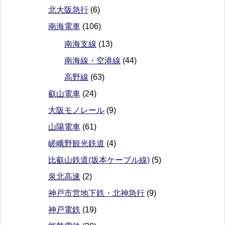
北大阪急行
(6)
南海電車
(106)
南海支線
(13)
南海線・空港線
(44)
高野線
(63)
叡山電車
(24)
大阪モノレール
(9)
山陽電車
(61)
嵯峨野観光鉄道
(4)
比叡山鉄道(坂本ケーブル線)
(5)
泉北高速
(2)
神戸市営地下鉄・北神急行
(9)
神戸電鉄
(19)