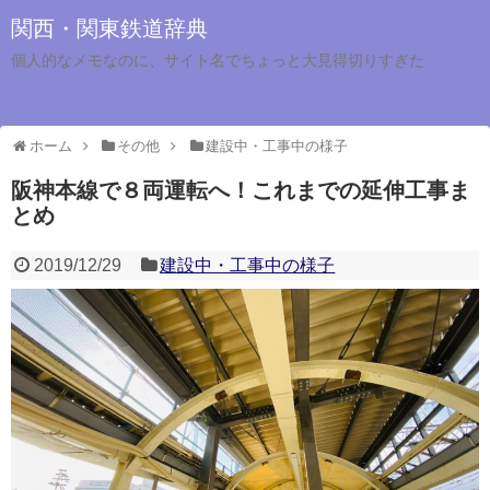
関西・関東鉄道辞典
個人的なメモなのに、サイト名でちょっと大見得切りすぎた
ホーム
その他
建設中・工事中の様子
阪神本線で８両運転へ！これまでの延伸工事ま
とめ
2019/12/29
建設中・工事中の様子