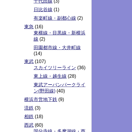
千代田線
(3)
日比谷線
(1)
有楽町線・副都心線
(2)
東急
(16)
東横線・目黒線・新横浜
線
(2)
田園都市線・大井町線
(14)
東武
(107)
スカイツリーライン
(36)
東上線・越生線
(28)
東武アーバンパークライ
ン(野田線)
(40)
横浜市営地下鉄
(9)
流鉄
(3)
相鉄
(18)
西武
(60)
国分寺線・多摩湖線・西