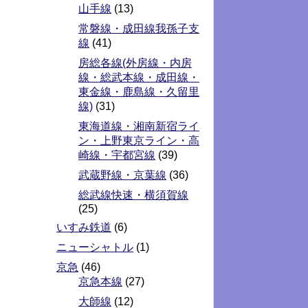
山手線
(13)
常磐線・成田線我孫子支
線
(41)
房総各線(外房線・内房
線・総武本線・成田線・
東金線・鹿島線・久留里
線)
(31)
東海道線・湘南新宿ライ
ン・上野東京ライン・高
崎線・宇都宮線
(39)
武蔵野線・京葉線
(36)
総武線快速・横須賀線
(25)
いすみ鉄道
(6)
ニューシャトル
(1)
京急
(46)
京急本線
(27)
大師線
(12)