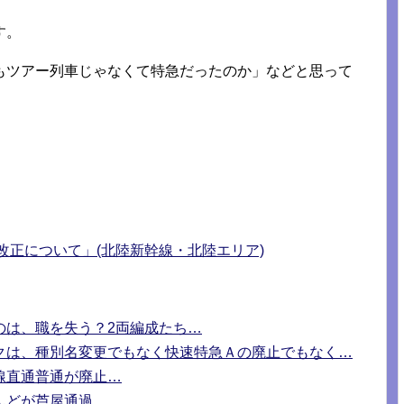
す。
もツアー列車じゃなくて特急だったのか」などと思って
。
改正について」(北陸新幹線・北陸エリア)
のは、職を失う？2両編成たち…
クは、種別名変更でもなく快速特急Ａの廃止でもなく…
線直通普通が廃止…
んどが芦屋通過