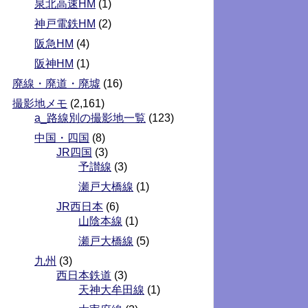
泉北高速HM
(1)
神戸電鉄HM
(2)
阪急HM
(4)
阪神HM
(1)
廃線・廃道・廃墟
(16)
撮影地メモ
(2,161)
a_路線別の撮影地一覧
(123)
中国・四国
(8)
JR四国
(3)
予讃線
(3)
瀬戸大橋線
(1)
JR西日本
(6)
山陰本線
(1)
瀬戸大橋線
(5)
九州
(3)
西日本鉄道
(3)
天神大牟田線
(1)