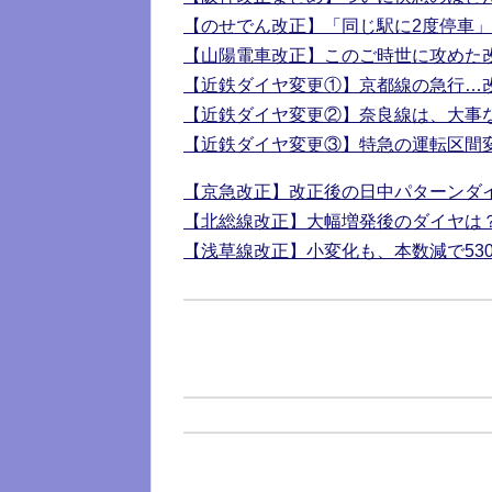
【のせでん改正】「同じ駅に2度停車」
【山陽電車改正】このご時世に攻めた
【近鉄ダイヤ変更①】京都線の急行…
【近鉄ダイヤ変更②】奈良線は、大事
【近鉄ダイヤ変更③】特急の運転区間
【京急改正】改正後の日中パターンダ
【北総線改正】大幅増発後のダイヤは
【浅草線改正】小変化も、本数減で53