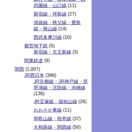
武園線・山口線
(11)
新宿線・拝島線
(27)
池袋線・秩父線・豊島
線・狭山線
(14)
西武多摩川線
(10)
都営地下鉄
(5)
新宿線・京王新線
(3)
関東鉄道
(9)
関西
(1,007)
JR西日本
(396)
JR京都線・JR神戸線・琵
琶湖線・北陸線・赤穂線
(136)
JR宝塚線・福知山線
(26)
おおさか東線
(11)
和歌山線・桜井線
(37)
大和路線・関西線
(50)