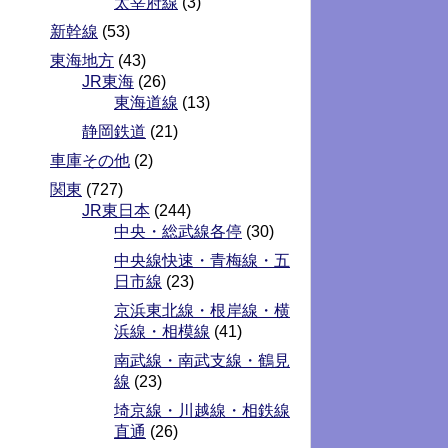
太宰府線
(3)
新幹線
(53)
東海地方
(43)
JR東海
(26)
東海道線
(13)
静岡鉄道
(21)
車庫その他
(2)
関東
(727)
JR東日本
(244)
中央・総武線各停
(30)
中央線快速・青梅線・五
日市線
(23)
京浜東北線・根岸線・横
浜線・相模線
(41)
南武線・南武支線・鶴見
線
(23)
埼京線・川越線・相鉄線
直通
(26)