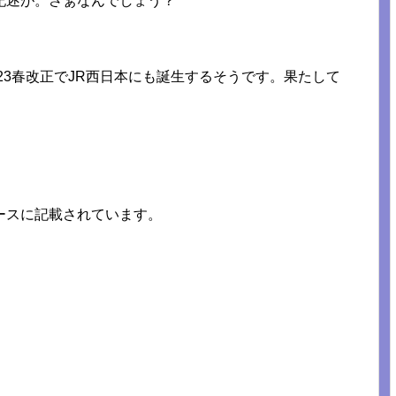
記述が。さぁなんでしょう？
23春改正でJR西日本にも誕生するそうです。果たして
ースに記載されています。