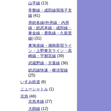
山手線
(13)
常磐線・成田線我孫子支
線
(41)
房総各線(外房線・内房
線・総武本線・成田線・
東金線・鹿島線・久留里
線)
(31)
東海道線・湘南新宿ライ
ン・上野東京ライン・高
崎線・宇都宮線
(39)
武蔵野線・京葉線
(36)
総武線快速・横須賀線
(25)
いすみ鉄道
(6)
ニューシャトル
(1)
京急
(46)
京急本線
(27)
大師線
(12)