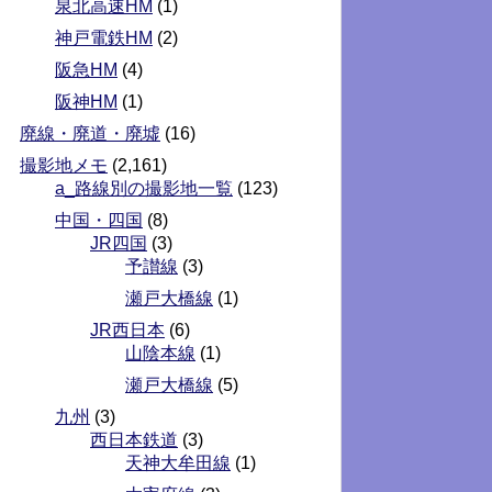
泉北高速HM
(1)
神戸電鉄HM
(2)
阪急HM
(4)
阪神HM
(1)
廃線・廃道・廃墟
(16)
撮影地メモ
(2,161)
a_路線別の撮影地一覧
(123)
中国・四国
(8)
JR四国
(3)
予讃線
(3)
瀬戸大橋線
(1)
JR西日本
(6)
山陰本線
(1)
瀬戸大橋線
(5)
九州
(3)
西日本鉄道
(3)
天神大牟田線
(1)