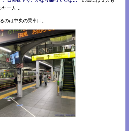
」。日曜夜下り、かなり乗ってるな…
」の際には３人も
った一人…
いるのは中央の乗車口。