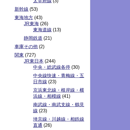
太宰府線
(3)
新幹線
(53)
東海地方
(43)
JR東海
(26)
東海道線
(13)
静岡鉄道
(21)
車庫その他
(2)
関東
(727)
JR東日本
(244)
中央・総武線各停
(30)
中央線快速・青梅線・五
日市線
(23)
京浜東北線・根岸線・横
浜線・相模線
(41)
南武線・南武支線・鶴見
線
(23)
埼京線・川越線・相鉄線
直通
(26)