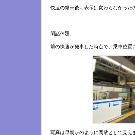
快速の発車後も表示は変わらなかった
閑話休題。
前の快速が発車した時点で、乗車位置
写真は早朝かのように閑散として見え