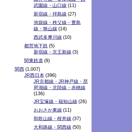
武園線・山口線
(11)
新宿線・拝島線
(27)
池袋線・秩父線・豊島
線・狭山線
(14)
西武多摩川線
(10)
都営地下鉄
(5)
新宿線・京王新線
(3)
関東鉄道
(9)
関西
(1,007)
JR西日本
(396)
JR京都線・JR神戸線・琵
琶湖線・北陸線・赤穂線
(136)
JR宝塚線・福知山線
(26)
おおさか東線
(11)
和歌山線・桜井線
(37)
大和路線・関西線
(50)