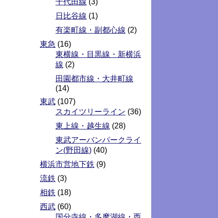
千代田線
(3)
日比谷線
(1)
有楽町線・副都心線
(2)
東急
(16)
東横線・目黒線・新横浜
線
(2)
田園都市線・大井町線
(14)
東武
(107)
スカイツリーライン
(36)
東上線・越生線
(28)
東武アーバンパークライ
ン(野田線)
(40)
横浜市営地下鉄
(9)
流鉄
(3)
相鉄
(18)
西武
(60)
国分寺線・多摩湖線・西