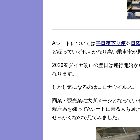
Aシートについては
平日夜下り便
や
日
ど経っていずれもかなり高い乗車率が
2020春ダイヤ改正の翌日は運行開始か
なります。
しかし気になるのはコロナウイルス。
商業・観光業に大ダメージとなってい
般座席を嫌ってAシートに乗る人も居
せっかくなので見てみました。