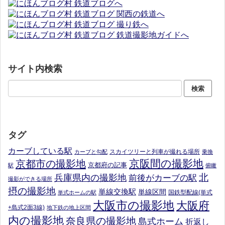
サイト内検索
タグ
カーブしている駅
スカイツリーと列車が撮れる場所
カーブと勾配
乗換
京阪間の撮影地
京都市の撮影地
京都府の記事
駅
俯瞰
北
兵庫県内の撮影地
前後がカーブの駅
撮影ができる場所
摂の撮影地
単線交換駅
単線区間
国鉄型配線(単式
単式ホームの駅
大阪市の撮影地
大阪府
+島式2面3線)
地下鉄の地上区間
内の撮影地
奈良県の撮影地
島式ホーム
折返し