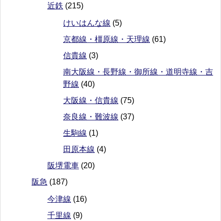
近鉄
(215)
けいはんな線
(5)
京都線・橿原線・天理線
(61)
信貴線
(3)
南大阪線・長野線・御所線・道明寺線・吉
野線
(40)
大阪線・信貴線
(75)
奈良線・難波線
(37)
生駒線
(1)
田原本線
(4)
阪堺電車
(20)
阪急
(187)
今津線
(16)
千里線
(9)