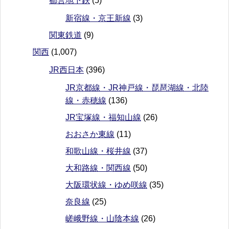
都営地下鉄
(5)
新宿線・京王新線
(3)
関東鉄道
(9)
関西
(1,007)
JR西日本
(396)
JR京都線・JR神戸線・琵琶湖線・北陸
線・赤穂線
(136)
JR宝塚線・福知山線
(26)
おおさか東線
(11)
和歌山線・桜井線
(37)
大和路線・関西線
(50)
大阪環状線・ゆめ咲線
(35)
奈良線
(25)
嵯峨野線・山陰本線
(26)