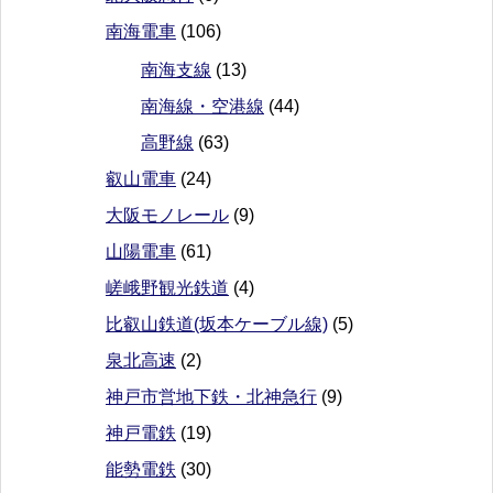
南海電車
(106)
南海支線
(13)
南海線・空港線
(44)
高野線
(63)
叡山電車
(24)
大阪モノレール
(9)
山陽電車
(61)
嵯峨野観光鉄道
(4)
比叡山鉄道(坂本ケーブル線)
(5)
泉北高速
(2)
神戸市営地下鉄・北神急行
(9)
神戸電鉄
(19)
能勢電鉄
(30)