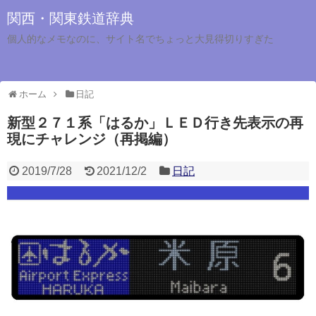
関西・関東鉄道辞典
個人的なメモなのに、サイト名でちょっと大見得切りすぎた
ホーム
日記
新型２７１系「はるか」ＬＥＤ行き先表示の再
現にチャレンジ（再掲編）
2019/7/28
2021/12/2
日記