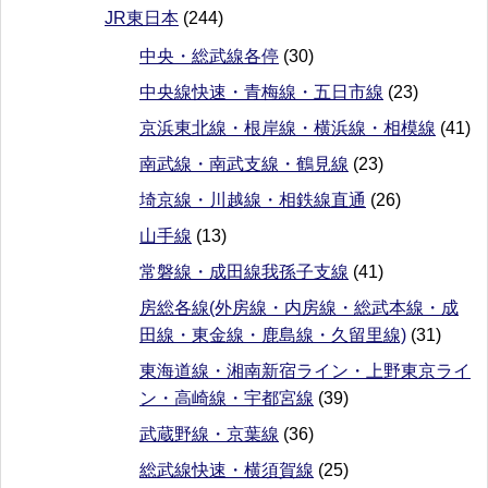
JR東日本
(244)
中央・総武線各停
(30)
中央線快速・青梅線・五日市線
(23)
京浜東北線・根岸線・横浜線・相模線
(41)
南武線・南武支線・鶴見線
(23)
埼京線・川越線・相鉄線直通
(26)
山手線
(13)
常磐線・成田線我孫子支線
(41)
房総各線(外房線・内房線・総武本線・成
田線・東金線・鹿島線・久留里線)
(31)
東海道線・湘南新宿ライン・上野東京ライ
ン・高崎線・宇都宮線
(39)
武蔵野線・京葉線
(36)
総武線快速・横須賀線
(25)