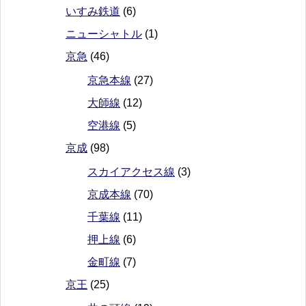
いすみ鉄道
(6)
ニューシャトル
(1)
京急
(46)
京急本線
(27)
大師線
(12)
空港線
(5)
京成
(98)
スカイアクセス線
(3)
京成本線
(70)
千葉線
(11)
押上線
(6)
金町線
(7)
京王
(25)