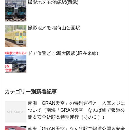
撮影地メモ:池袋駅(西武)
撮影地メモ:稲荷山公園駅
ドア位置どこ:新大阪駅(JR在来線)
カテゴリー別新着記事
南海「GRAN天空」の特別運行と、入庫スジに
ついて（南海「GRAN天空」なんば駅で報道公
開＆安全祈願＆特別運行（その３））
南海「GRAN天空」なんば駅で報道公開＆安全