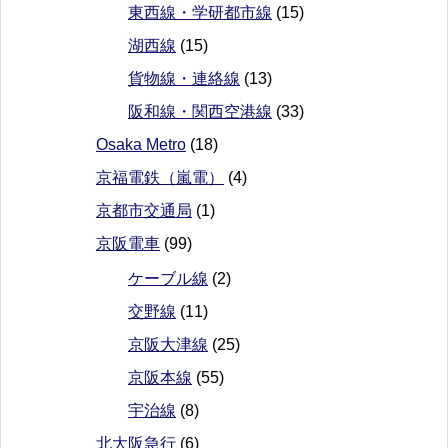
東西線・学研都市線
(15)
湖西線
(15)
貨物線・連絡線
(13)
阪和線・関西空港線
(33)
Osaka Metro
(18)
京福電鉄（嵐電）
(4)
京都市交通局
(1)
京阪電車
(99)
ケーブル線
(2)
交野線
(11)
京阪大津線
(25)
京阪本線
(55)
宇治線
(8)
北大阪急行
(6)