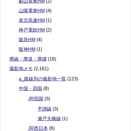
叡山電車HM
(2)
山陽電車HM
(4)
泉北高速HM
(1)
神戸電鉄HM
(2)
阪急HM
(4)
阪神HM
(1)
廃線・廃道・廃墟
(16)
撮影地メモ
(2,161)
a_路線別の撮影地一覧
(123)
中国・四国
(8)
JR四国
(3)
予讃線
(3)
瀬戸大橋線
(1)
JR西日本
(6)