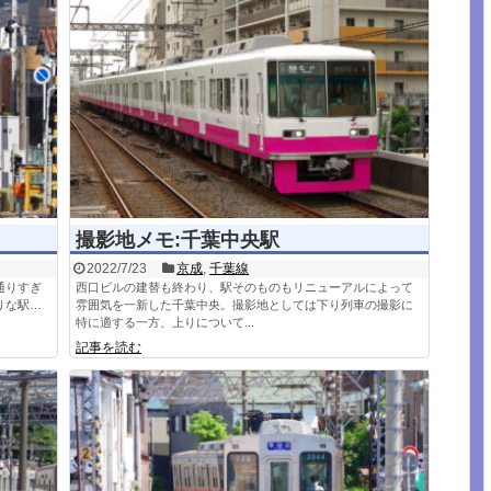
撮影地メモ:千葉中央駅
2022/7/23
京成
,
千葉線
通りすぎ
西口ビルの建替も終わり、駅そのものもリニューアルによって
りな駅…
雰囲気を一新した千葉中央。撮影地としては下り列車の撮影に
特に適する一方、上りについて...
記事を読む