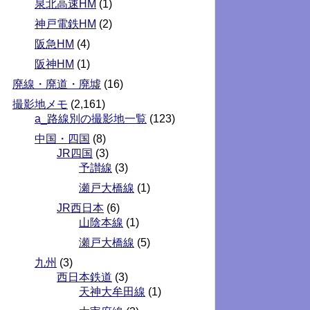
泉北高速HM
(1)
神戸電鉄HM
(2)
阪急HM
(4)
阪神HM
(1)
廃線・廃道・廃墟
(16)
撮影地メモ
(2,161)
a_路線別の撮影地一覧
(123)
中国・四国
(8)
JR四国
(3)
予讃線
(3)
瀬戸大橋線
(1)
JR西日本
(6)
山陰本線
(1)
瀬戸大橋線
(5)
九州
(3)
西日本鉄道
(3)
天神大牟田線
(1)