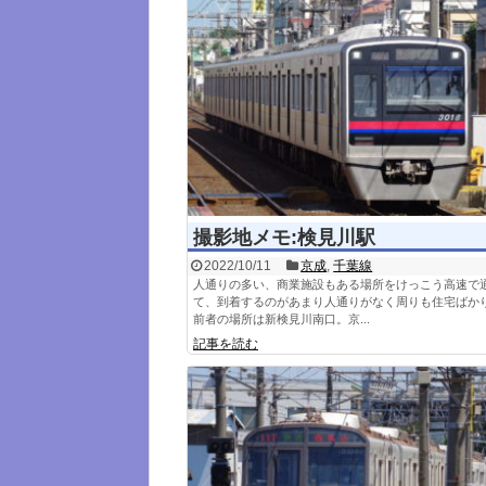
撮影地メモ:検見川駅
2022/10/11
京成
,
千葉線
人通りの多い、商業施設もある場所をけっこう高速で
て、到着するのがあまり人通りがなく周りも住宅ばか
前者の場所は新検見川南口。京...
記事を読む