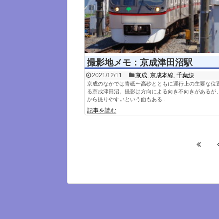
撮影地メモ：京成津田沼駅
2021/12/11
京成
,
京成本線
,
千葉線
京成のなかでは青砥〜高砂とともに運行上の主要な位
る京成津田沼。撮影は方向による向き不向きがあるが
から撮りやすいという面もある...
記事を読む