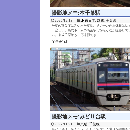
撮影地メモ:本千葉駅
2022/12/18
JR東日本
,
京成
,
千葉線
千葉の官公庁に近い本千葉駅。そのせいか土休日は駅
干寂しい。島式ホームの高架駅だがなかなか撮影して
い。京成千原線も一応撮影でき...
記事を読む
撮影地メモ:みどり台駅
2022/11/21
京成
,
千葉線
みどり台は千葉大が近いせいか駅前は人通りが結構あ