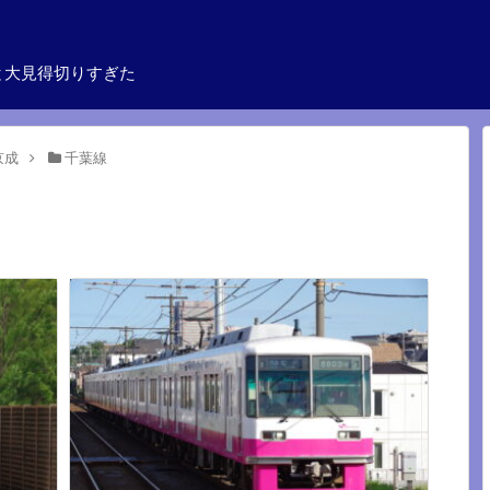
と大見得切りすぎた
京成
千葉線