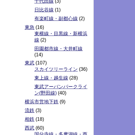
千代田線
(3)
日比谷線
(1)
有楽町線・副都心線
(2)
東急
(16)
東横線・目黒線・新横浜
線
(2)
田園都市線・大井町線
(14)
東武
(107)
スカイツリーライン
(36)
東上線・越生線
(28)
東武アーバンパークライ
ン(野田線)
(40)
横浜市営地下鉄
(9)
流鉄
(3)
相鉄
(18)
西武
(60)
国分寺線・多摩湖線・西