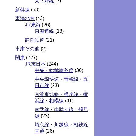
太宰府線
(3)
新幹線
(53)
東海地方
(43)
JR東海
(26)
東海道線
(13)
静岡鉄道
(21)
車庫その他
(2)
関東
(727)
JR東日本
(244)
中央・総武線各停
(30)
中央線快速・青梅線・五
日市線
(23)
京浜東北線・根岸線・横
浜線・相模線
(41)
南武線・南武支線・鶴見
線
(23)
埼京線・川越線・相鉄線
直通
(26)