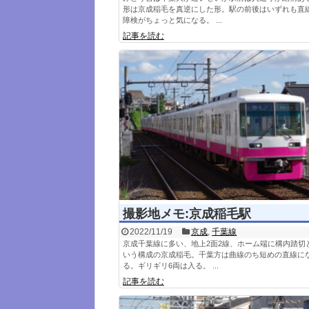
形は京成稲毛を真逆にした形。駅の前後はいずれも直
障検がちょっと気になる。 ...
記事を読む
撮影地メモ:京成稲毛駅
2022/11/19
京成
,
千葉線
京成千葉線に多い、地上2面2線、ホーム端に構内踏切
いう構成の京成稲毛。千葉方は曲線のち短めの直線に
る。ギリギリ6両は入る。 ...
記事を読む