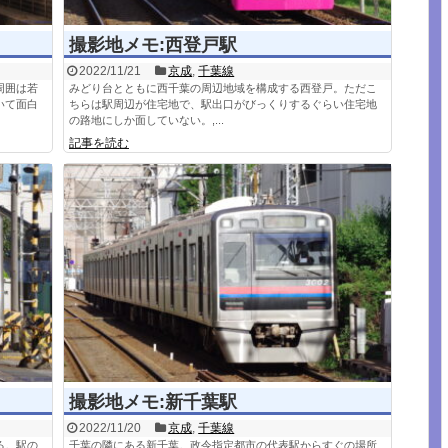
撮影地メモ:西登戸駅
2022/11/21
京成
,
千葉線
周囲は若
みどり台とともに西千葉の周辺地域を構成する西登戸。ただこ
いて面白
ちらは駅周辺が住宅地で、駅出口がびっくりするぐらい住宅地
の路地にしか面していない。,...
記事を読む
撮影地メモ:新千葉駅
2022/11/20
京成
,
千葉線
る。駅の
千葉の隣にある新千葉。政令指定都市の代表駅からすぐの場所