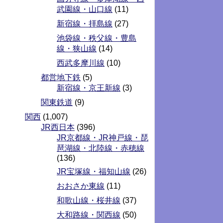
武園線・山口線
(11)
新宿線・拝島線
(27)
池袋線・秩父線・豊島
線・狭山線
(14)
西武多摩川線
(10)
都営地下鉄
(5)
新宿線・京王新線
(3)
関東鉄道
(9)
関西
(1,007)
JR西日本
(396)
JR京都線・JR神戸線・琵
琶湖線・北陸線・赤穂線
(136)
JR宝塚線・福知山線
(26)
おおさか東線
(11)
和歌山線・桜井線
(37)
大和路線・関西線
(50)