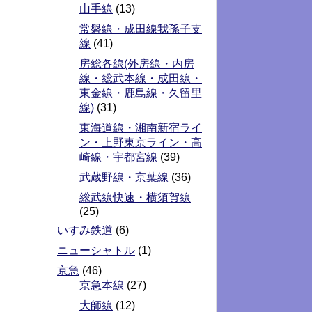
山手線
(13)
常磐線・成田線我孫子支
線
(41)
房総各線(外房線・内房
線・総武本線・成田線・
東金線・鹿島線・久留里
線)
(31)
東海道線・湘南新宿ライ
ン・上野東京ライン・高
崎線・宇都宮線
(39)
武蔵野線・京葉線
(36)
総武線快速・横須賀線
(25)
いすみ鉄道
(6)
ニューシャトル
(1)
京急
(46)
京急本線
(27)
大師線
(12)