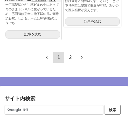
ほぼ直線区間の駅です。ということで
一応高架駅だが、駅ビルの中にあって
下り列車は望遠で撮影が可能。近いの
そのままトンネルに繋がっているた
で西永福駅が見えます。
め、雰囲気は完全に地下駅の井の頭線
渋谷駅。しかもホームは6両対応のよ
記事を読む
うでち...
記事を読む
1
2
サイト内検索