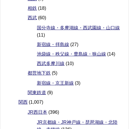
相鉄
(18)
西武
(60)
国分寺線・多摩湖線・西武園線・山口線
(11)
新宿線・拝島線
(27)
池袋線・秩父線・豊島線・狭山線
(14)
西武多摩川線
(10)
都営地下鉄
(5)
新宿線・京王新線
(3)
関東鉄道
(9)
関西
(1,007)
JR西日本
(396)
JR京都線・JR神戸線・琵琶湖線・北陸