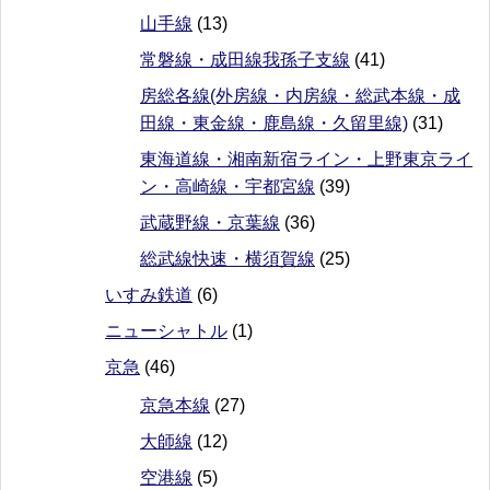
山手線
(13)
常磐線・成田線我孫子支線
(41)
房総各線(外房線・内房線・総武本線・成
田線・東金線・鹿島線・久留里線)
(31)
東海道線・湘南新宿ライン・上野東京ライ
ン・高崎線・宇都宮線
(39)
武蔵野線・京葉線
(36)
総武線快速・横須賀線
(25)
いすみ鉄道
(6)
ニューシャトル
(1)
京急
(46)
京急本線
(27)
大師線
(12)
空港線
(5)