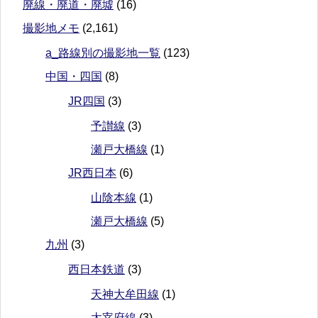
廃線・廃道・廃墟
(16)
撮影地メモ
(2,161)
a_路線別の撮影地一覧
(123)
中国・四国
(8)
JR四国
(3)
予讃線
(3)
瀬戸大橋線
(1)
JR西日本
(6)
山陰本線
(1)
瀬戸大橋線
(5)
九州
(3)
西日本鉄道
(3)
天神大牟田線
(1)
太宰府線
(3)