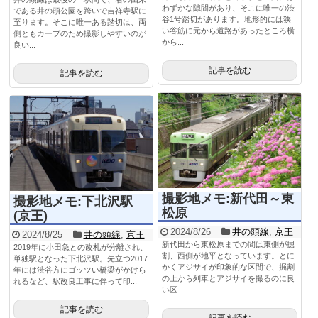
わずかな隙間があり、そこに唯一の渋
である井の頭公園を跨いで吉祥寺駅に
谷1号踏切があります。地形的には狭
至ります。そこに唯一ある踏切は、両
い谷筋に元から道路があったところ横
側ともカーブのため撮影しやすいのが
から...
良い...
記事を読む
記事を読む
撮影地メモ:新代田～東
撮影地メモ:下北沢駅
松原
(京王)
2024/8/26
井の頭線
,
京王
2024/8/25
井の頭線
,
京王
新代田から東松原までの間は東側が掘
2019年に小田急との改札が分離され、
割、西側が地平となっています。とに
単独駅となった下北沢駅。先立つ2017
かくアジサイが印象的な区間で、掘割
年には渋谷方にゴッツい橋梁がかけら
の上から列車とアジサイを撮るのに良
れるなど、駅改良工事に伴って印...
い区...
記事を読む