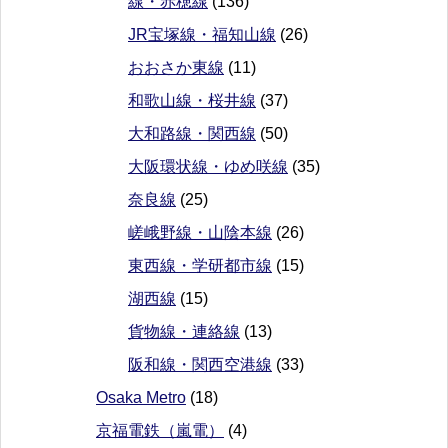
線・赤穂線
(136)
JR宝塚線・福知山線
(26)
おおさか東線
(11)
和歌山線・桜井線
(37)
大和路線・関西線
(50)
大阪環状線・ゆめ咲線
(35)
奈良線
(25)
嵯峨野線・山陰本線
(26)
東西線・学研都市線
(15)
湖西線
(15)
貨物線・連絡線
(13)
阪和線・関西空港線
(33)
Osaka Metro
(18)
京福電鉄（嵐電）
(4)