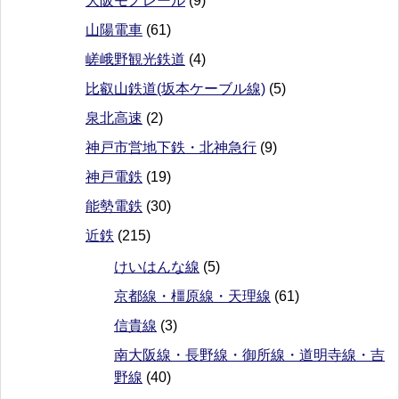
大阪モノレール
(9)
山陽電車
(61)
嵯峨野観光鉄道
(4)
比叡山鉄道(坂本ケーブル線)
(5)
泉北高速
(2)
神戸市営地下鉄・北神急行
(9)
神戸電鉄
(19)
能勢電鉄
(30)
近鉄
(215)
けいはんな線
(5)
京都線・橿原線・天理線
(61)
信貴線
(3)
南大阪線・長野線・御所線・道明寺線・吉
野線
(40)