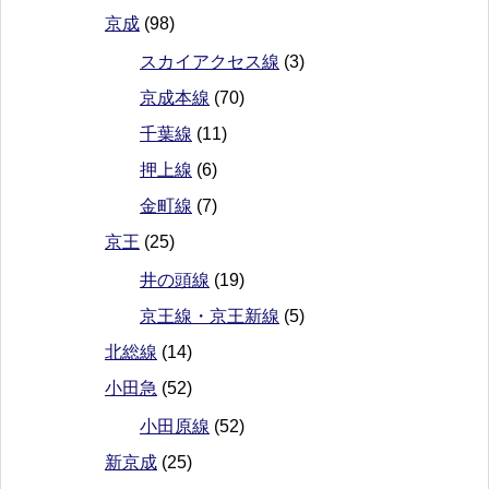
京成
(98)
スカイアクセス線
(3)
京成本線
(70)
千葉線
(11)
押上線
(6)
金町線
(7)
京王
(25)
井の頭線
(19)
京王線・京王新線
(5)
北総線
(14)
小田急
(52)
小田原線
(52)
新京成
(25)