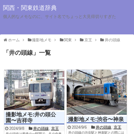
関西・関東鉄道辞典
個人的なメモなのに、サイト名でちょっと大見得切りすぎた
ホーム
撮影地メモ
関東
京王
井の頭線
「
井の頭線
」
一覧
撮影地メモ:井の頭公
撮影地メモ:渋谷〜神泉
園〜吉祥寺
2024/9/6
井の頭線
,
京王
2024/9/8
井の頭線
,
京王
井の頭線の渋谷駅と神泉駅との間には
井の頭線は最後の一駅間で、名の由来