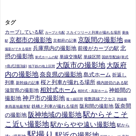
タグ
カーブしている駅
スカイツリーと列車が撮れる場所
カーブと勾配
乗換
京阪間の撮影地
京都市の撮影地
京都府の記事
駅
俯瞰
北
兵庫県内の撮影地
前後がカーブの駅
撮影ができる場所
摂の撮影地
単線交換駅
単線区間
国鉄型配線(単式
単式ホームの駅
大阪市の撮影地
大阪府
+島式2面3線)
地下鉄の地上区間
内の撮影地
奈良県の撮影地
島式ホーム
折返し
桜と列車が撮れる場所
列車
新幹線の記事
構内踏切のある駅
相対式ホーム
神姫間の
滋賀県の撮影地
相対式・高架ホーム
神戸市の撮影地
撮影地
複数路線アクセス
複々線区間
跨線橋
阪奈間
阪和間の撮影地
鉄橋と列車が撮れる場所
車両基地最寄駅
駅からそこそ
阪神地域の撮影地
の撮影地
こ近い撮影地
駅からやや遠い撮影地
駅から
駅撮り
駅近の撮影地