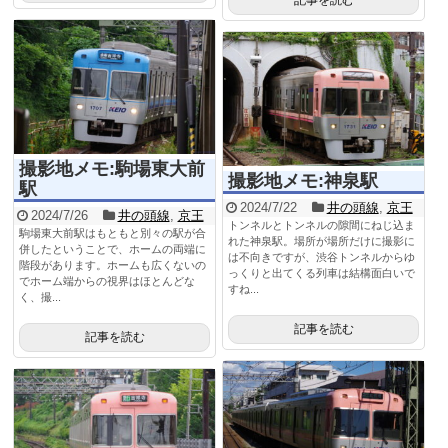
記事を読む
撮影地メモ:駒場東大前
撮影地メモ:神泉駅
駅
2024/7/22
井の頭線
,
京王
2024/7/26
井の頭線
,
京王
トンネルとトンネルの隙間にねじ込ま
駒場東大前駅はもともと別々の駅が合
れた神泉駅。場所が場所だけに撮影に
併したということで、ホームの両端に
は不向きですが、渋谷トンネルからゆ
階段があります。ホームも広くないの
っくりと出てくる列車は結構面白いで
でホーム端からの視界はほとんどな
すね...
く、撮...
記事を読む
記事を読む