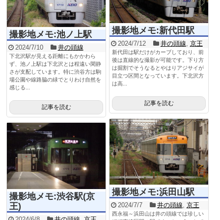
撮影地メモ:新代田駅
撮影地メモ:池ノ上駅
2024/7/12
井の頭線
,
京王
2024/7/10
井の頭線
新代田は駅だけがカーブしており、前
下北沢駅が見える距離にもかかわら
後は直線的な撮影が可能です。下り方
ず、池ノ上駅は下北沢とは程遠い閑静
は掘割でそうなるとやはりアジサイが
さが支配しています。特に渋谷方は駒
目立つ区間となっています。下北沢方
場公園や線路脇の緑でとりわけ自然を
は高...
感じる...
記事を読む
記事を読む
撮影地メモ:浜田山駅
撮影地メモ:渋谷駅(京
王)
2024/7/7
井の頭線
,
京王
西永福～浜田山は井の頭線では珍しい
2024/6/8
井の頭線
,
京王