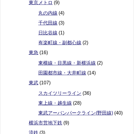
東京メトロ
(9)
丸の内線
(4)
千代田線
(3)
日比谷線
(1)
有楽町線・副都心線
(2)
東急
(16)
東横線・目黒線・新横浜線
(2)
田園都市線・大井町線
(14)
東武
(107)
スカイツリーライン
(36)
東上線・越生線
(28)
東武アーバンパークライン(野田線)
(40)
横浜市営地下鉄
(9)
流鉄
(3)