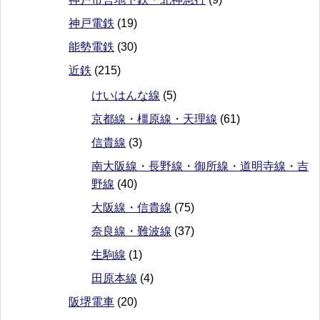
神戸電鉄
(19)
能勢電鉄
(30)
近鉄
(215)
けいはんな線
(5)
京都線・橿原線・天理線
(61)
信貴線
(3)
南大阪線・長野線・御所線・道明寺線・吉
野線
(40)
大阪線・信貴線
(75)
奈良線・難波線
(37)
生駒線
(1)
田原本線
(4)
阪堺電車
(20)