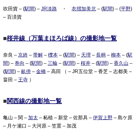
吹田貨 – (
駅間
) –
JR淡路
・
衣摺加美北
– (
駅間
) – (
平野
)
– 百済貨
■
桜井線（万葉まほろば線）の撮影地一覧
奈良 –
京終
–
帯解
–
櫟本
– (
駅間
) –
天理
–
長柄
–
柳本
– (
駅
間
) –
巻向
– (
駅間
) –
三輪
– (
駅間
) –
桜井
– (
駅間)
–
香久山
–
(
駅間
) –
畝傍
–
金橋
– 高田 （ – JR五位堂 – 香芝 – 志都美 –
畠田 –
王寺
）
■
関西線の撮影地一覧
亀山 – 関 –
加太
– 柘植 – 新堂 – 佐那具 –
伊賀上野
– 島ケ原
– 月ケ瀬口 – 大河原 – 笠置 – 加茂