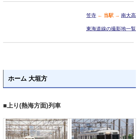
笠寺
←
当駅
→
南大高
東海道線の撮影地一覧
ホーム 大垣方
■上り(熱海方面)列車