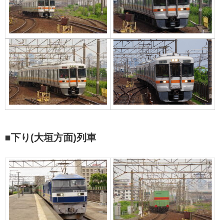
■下り(大垣方面)列車