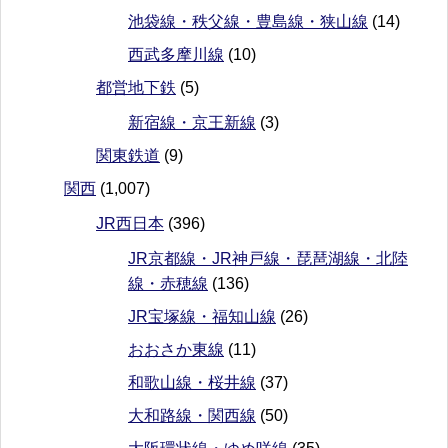
池袋線・秩父線・豊島線・狭山線
(14)
西武多摩川線
(10)
都営地下鉄
(5)
新宿線・京王新線
(3)
関東鉄道
(9)
関西
(1,007)
JR西日本
(396)
JR京都線・JR神戸線・琵琶湖線・北陸
線・赤穂線
(136)
JR宝塚線・福知山線
(26)
おおさか東線
(11)
和歌山線・桜井線
(37)
大和路線・関西線
(50)