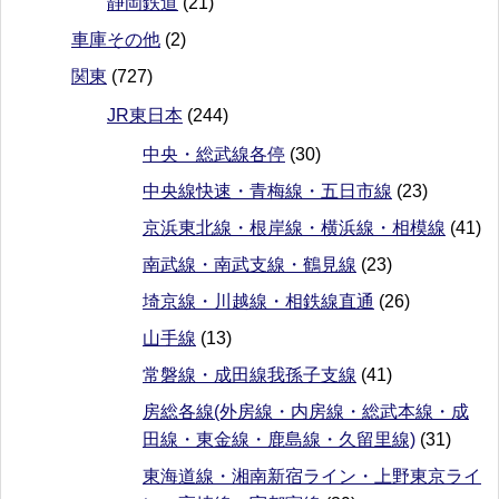
静岡鉄道
(21)
車庫その他
(2)
関東
(727)
JR東日本
(244)
中央・総武線各停
(30)
中央線快速・青梅線・五日市線
(23)
京浜東北線・根岸線・横浜線・相模線
(41)
南武線・南武支線・鶴見線
(23)
埼京線・川越線・相鉄線直通
(26)
山手線
(13)
常磐線・成田線我孫子支線
(41)
房総各線(外房線・内房線・総武本線・成
田線・東金線・鹿島線・久留里線)
(31)
東海道線・湘南新宿ライン・上野東京ライ