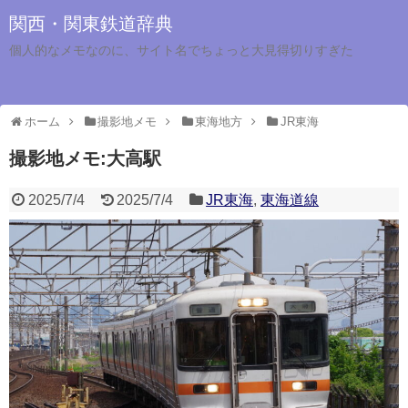
関西・関東鉄道辞典
個人的なメモなのに、サイト名でちょっと大見得切りすぎた
ホーム
撮影地メモ
東海地方
JR東海
撮影地メモ:大高駅
2025/7/4
2025/7/4
JR東海
,
東海道線