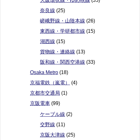
大阪環状線・ゆめ咲線
(35)
奈良線
(25)
嵯峨野線・山陰本線
(26)
東西線・学研都市線
(15)
湖西線
(15)
貨物線・連絡線
(13)
阪和線・関西空港線
(33)
Osaka Metro
(18)
京福電鉄（嵐電）
(4)
京都市交通局
(1)
京阪電車
(99)
ケーブル線
(2)
交野線
(11)
京阪大津線
(25)