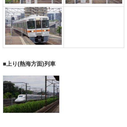
■上り(熱海方面)列車