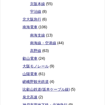
京阪本線
(55)
宇治線
(8)
北大阪急行
(6)
南海電車
(106)
南海支線
(13)
南海線・空港線
(44)
高野線
(63)
叡山電車
(24)
大阪モノレール
(9)
山陽電車
(61)
嵯峨野観光鉄道
(4)
比叡山鉄道(坂本ケーブル線)
(5)
泉北高速
(2)
神戸市営地下鉄・北神急行
(9)