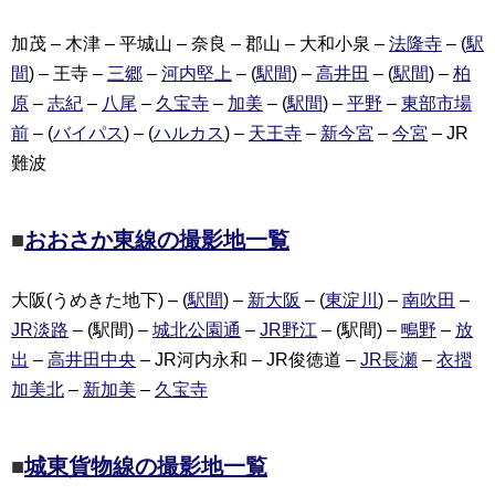
加茂 – 木津 – 平城山 – 奈良 – 郡山 – 大和小泉 –
法隆寺
– (
駅
間
) – 王寺 –
三郷
–
河内堅上
– (
駅間
) –
高井田
– (
駅間
) –
柏
原
–
志紀
–
八尾
–
久宝寺
–
加美
– (
駅間
) –
平野
–
東部市場
前
– (
バイパス
) – (
ハルカス
) –
天王寺
–
新今宮
–
今宮
– JR
難波
■
おおさか東線の撮影地一覧
大阪(うめきた地下) – (
駅間
) –
新大阪
– (
東淀川
) –
南吹田
–
JR淡路
– (駅間) –
城北公園通
–
JR野江
– (駅間) –
鴫野
–
放
出
–
高井田中央
– JR河内永和 – JR俊徳道 –
JR長瀬
–
衣摺
加美北
–
新加美
–
久宝寺
■
城東貨物線の撮影地一覧