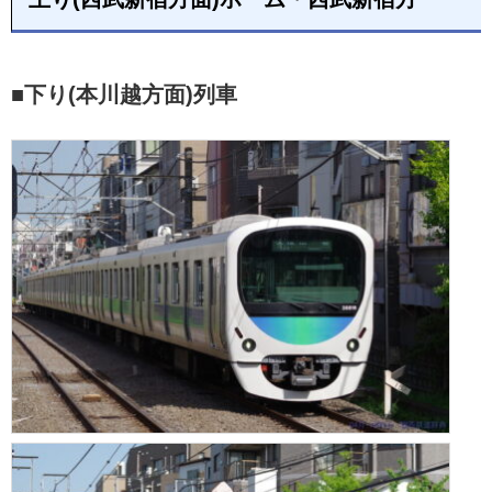
■下り(本川越方面)列車