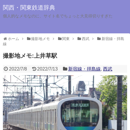
関西・関東鉄道辞典
個人的なメモなのに、サイト名でちょっと大見得切りすぎた
ホーム
撮影地メモ
関東
西武
新宿線・拝島
線
撮影地メモ:上井草駅
2022/7/8
2022/7/13
新宿線・拝島線
,
西武