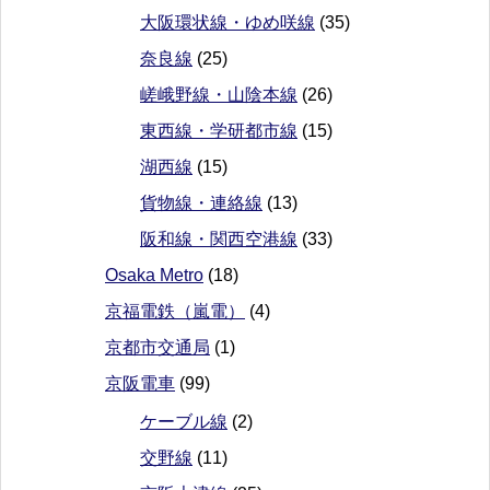
大阪環状線・ゆめ咲線
(35)
奈良線
(25)
嵯峨野線・山陰本線
(26)
東西線・学研都市線
(15)
湖西線
(15)
貨物線・連絡線
(13)
阪和線・関西空港線
(33)
Osaka Metro
(18)
京福電鉄（嵐電）
(4)
京都市交通局
(1)
京阪電車
(99)
ケーブル線
(2)
交野線
(11)