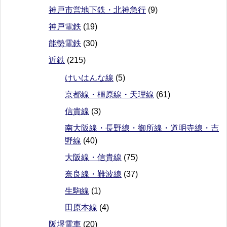
神戸市営地下鉄・北神急行
(9)
神戸電鉄
(19)
能勢電鉄
(30)
近鉄
(215)
けいはんな線
(5)
京都線・橿原線・天理線
(61)
信貴線
(3)
南大阪線・長野線・御所線・道明寺線・吉
野線
(40)
大阪線・信貴線
(75)
奈良線・難波線
(37)
生駒線
(1)
田原本線
(4)
阪堺電車
(20)