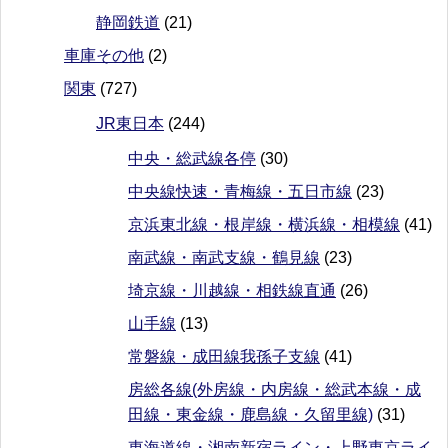
静岡鉄道
(21)
車庫その他
(2)
関東
(727)
JR東日本
(244)
中央・総武線各停
(30)
中央線快速・青梅線・五日市線
(23)
京浜東北線・根岸線・横浜線・相模線
(41)
南武線・南武支線・鶴見線
(23)
埼京線・川越線・相鉄線直通
(26)
山手線
(13)
常磐線・成田線我孫子支線
(41)
房総各線(外房線・内房線・総武本線・成
田線・東金線・鹿島線・久留里線)
(31)
東海道線・湘南新宿ライン・上野東京ライ