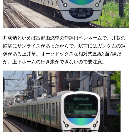
井荻燐といえば富野由悠季の作詞用ペンネームで、井荻の
隣駅にサンライズがあったからで、駅前にはガンダムの銅
像がある上井草。オーソドックスな相対式直線2面2線だ
が、上下ホームの行き来ができないので要注意。