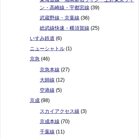
ン・高崎線・宇都宮線
(39)
武蔵野線・京葉線
(36)
総武線快速・横須賀線
(25)
いすみ鉄道
(6)
ニューシャトル
(1)
京急
(46)
京急本線
(27)
大師線
(12)
空港線
(5)
京成
(98)
スカイアクセス線
(3)
京成本線
(70)
千葉線
(11)