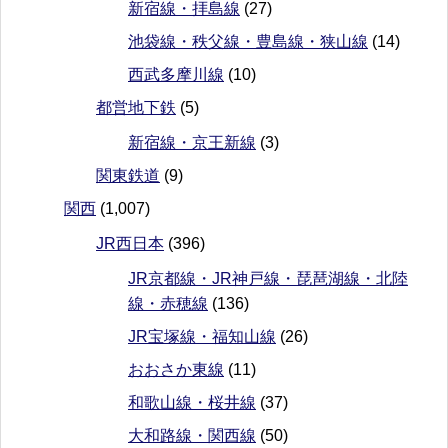
新宿線・拝島線
(27)
池袋線・秩父線・豊島線・狭山線
(14)
西武多摩川線
(10)
都営地下鉄
(5)
新宿線・京王新線
(3)
関東鉄道
(9)
関西
(1,007)
JR西日本
(396)
JR京都線・JR神戸線・琵琶湖線・北陸
線・赤穂線
(136)
JR宝塚線・福知山線
(26)
おおさか東線
(11)
和歌山線・桜井線
(37)
大和路線・関西線
(50)