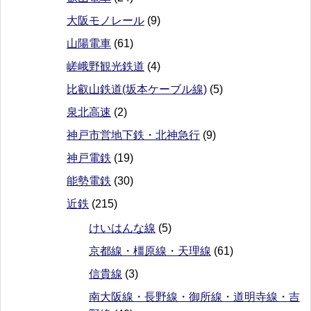
大阪モノレール
(9)
山陽電車
(61)
嵯峨野観光鉄道
(4)
比叡山鉄道(坂本ケーブル線)
(5)
泉北高速
(2)
神戸市営地下鉄・北神急行
(9)
神戸電鉄
(19)
能勢電鉄
(30)
近鉄
(215)
けいはんな線
(5)
京都線・橿原線・天理線
(61)
信貴線
(3)
南大阪線・長野線・御所線・道明寺線・吉