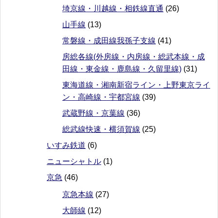
埼京線・川越線・相鉄線直通
(26)
山手線
(13)
常磐線・成田線我孫子支線
(41)
房総各線(外房線・内房線・総武本線・成
田線・東金線・鹿島線・久留里線)
(31)
東海道線・湘南新宿ライン・上野東京ライ
ン・高崎線・宇都宮線
(39)
武蔵野線・京葉線
(36)
総武線快速・横須賀線
(25)
いすみ鉄道
(6)
ニューシャトル
(1)
京急
(46)
京急本線
(27)
大師線
(12)