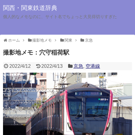
関西・関東鉄道辞典
個人的なメモなのに、サイト名でちょっと大見得切りすぎた
ホーム
撮影地メモ
関東
京急
撮影地メモ：穴守稲荷駅
2022/4/12
2022/4/13
京急
,
空港線