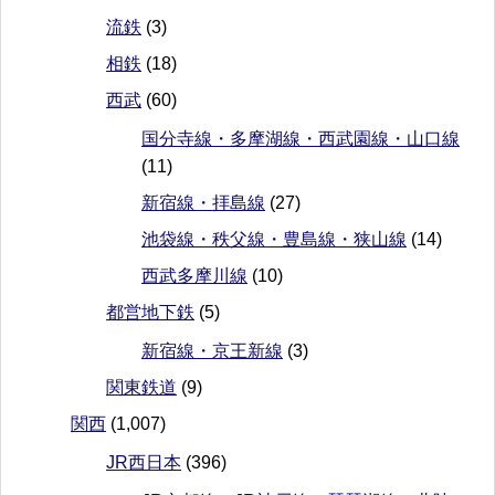
流鉄
(3)
相鉄
(18)
西武
(60)
国分寺線・多摩湖線・西武園線・山口線
(11)
新宿線・拝島線
(27)
池袋線・秩父線・豊島線・狭山線
(14)
西武多摩川線
(10)
都営地下鉄
(5)
新宿線・京王新線
(3)
関東鉄道
(9)
関西
(1,007)
JR西日本
(396)