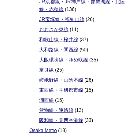
JR京都線・JR神戸線・琵琶湖線・北陸
線・赤穂線
(136)
JR宝塚線・福知山線
(26)
おおさか東線
(11)
和歌山線・桜井線
(37)
大和路線・関西線
(50)
大阪環状線・ゆめ咲線
(35)
奈良線
(25)
嵯峨野線・山陰本線
(26)
東西線・学研都市線
(15)
湖西線
(15)
貨物線・連絡線
(13)
阪和線・関西空港線
(33)
Osaka Metro
(18)