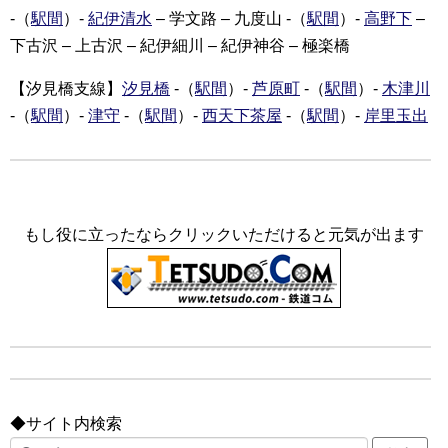
-（
駅間
）-
紀伊清水
– 学文路 – 九度山 -（
駅間
）-
高野下
–
下古沢 – 上古沢 – 紀伊細川 – 紀伊神谷 – 極楽橋
【汐見橋支線】
汐見橋
-（
駅間
）-
芦原町
-（
駅間
）-
木津川
-（
駅間
）-
津守
-（
駅間
）-
西天下茶屋
-（
駅間
）-
岸里玉出
もし役に立ったならクリックいただけると元気が出ます
◆サイト内検索