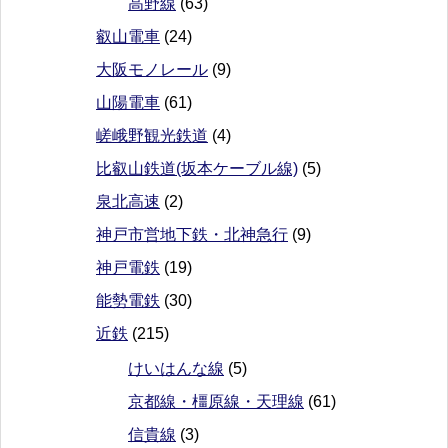
高野線
(63)
叡山電車
(24)
大阪モノレール
(9)
山陽電車
(61)
嵯峨野観光鉄道
(4)
比叡山鉄道(坂本ケーブル線)
(5)
泉北高速
(2)
神戸市営地下鉄・北神急行
(9)
神戸電鉄
(19)
能勢電鉄
(30)
近鉄
(215)
けいはんな線
(5)
京都線・橿原線・天理線
(61)
信貴線
(3)