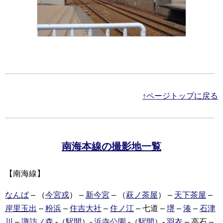
↑ページトップに戻る
南海本線の撮影地一覧
【南海線】
なんば
– （
今宮戎
） –
新今宮
– （
萩ノ茶屋
） –
天下茶屋
–
岸里玉出
–
粉浜
–
住吉大社
–
住ノ江
– 七道 –
堺
–
湊
–
石津
川
–
諏訪ノ森
-（
駅間
）-
浜寺公園
-（
駅間
）-
羽衣
– 高石 –