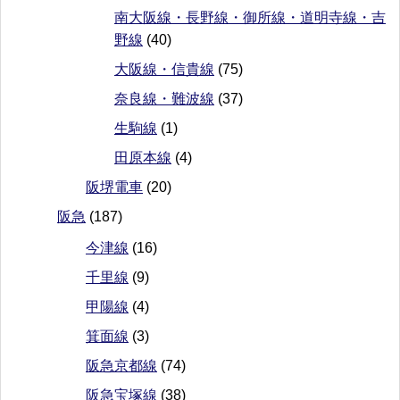
南大阪線・長野線・御所線・道明寺線・吉
野線
(40)
大阪線・信貴線
(75)
奈良線・難波線
(37)
生駒線
(1)
田原本線
(4)
阪堺電車
(20)
阪急
(187)
今津線
(16)
千里線
(9)
甲陽線
(4)
箕面線
(3)
阪急京都線
(74)
阪急宝塚線
(38)