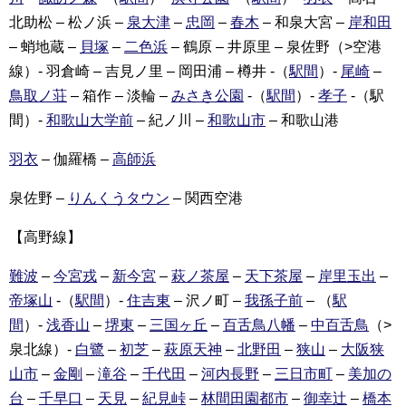
北助松 – 松ノ浜 –
泉大津
–
忠岡
–
春木
– 和泉大宮 –
岸和田
– 蛸地蔵 –
貝塚
–
二色浜
– 鶴原 – 井原里 – 泉佐野（>空港
線）- 羽倉崎 – 吉見ノ里 – 岡田浦 – 樽井 -（
駅間
）-
尾崎
–
鳥取ノ荘
– 箱作 – 淡輪 –
みさき公園
-（
駅間
）-
孝子
-（駅
間）-
和歌山大学前
– 紀ノ川 –
和歌山市
– 和歌山港
羽衣
– 伽羅橋 –
高師浜
泉佐野 –
りんくうタウン
– 関西空港
【高野線】
難波
–
今宮戎
–
新今宮
–
萩ノ茶屋
–
天下茶屋
–
岸里玉出
–
帝塚山
-（
駅間
）-
住吉東
– 沢ノ町 –
我孫子前
– （
駅
間
）-
浅香山
–
堺東
–
三国ヶ丘
–
百舌鳥八幡
–
中百舌鳥
（>
泉北線）-
白鷺
–
初芝
–
萩原天神
–
北野田
–
狭山
–
大阪狭
山市
–
金剛
–
滝谷
–
千代田
–
河内長野
–
三日市町
–
美加の
台
–
千早口
–
天見
–
紀見峠
–
林間田園都市
–
御幸辻
–
橋本