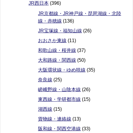
JR西日本
(396)
JR京都線・JR神戸線・琵琶湖線・北陸
線・赤穂線
(136)
JR宝塚線・福知山線
(26)
おおさか東線
(11)
和歌山線・桜井線
(37)
大和路線・関西線
(50)
大阪環状線・ゆめ咲線
(35)
奈良線
(25)
嵯峨野線・山陰本線
(26)
東西線・学研都市線
(15)
湖西線
(15)
貨物線・連絡線
(13)
阪和線・関西空港線
(33)