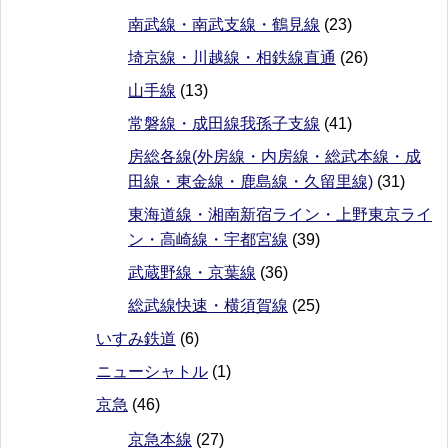
南武線・南武支線・鶴見線
(23)
埼京線・川越線・相鉄線直通
(26)
山手線
(13)
常磐線・成田線我孫子支線
(41)
房総各線(外房線・内房線・総武本線・成
田線・東金線・鹿島線・久留里線)
(31)
東海道線・湘南新宿ライン・上野東京ライ
ン・高崎線・宇都宮線
(39)
武蔵野線・京葉線
(36)
総武線快速・横須賀線
(25)
いすみ鉄道
(6)
ニューシャトル
(1)
京急
(46)
京急本線
(27)