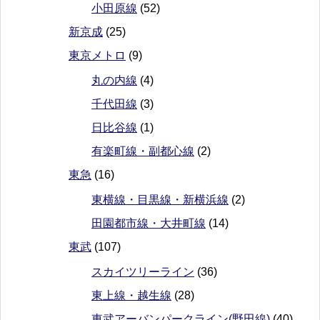
小田原線
(52)
新京成
(25)
東京メトロ
(9)
丸の内線
(4)
千代田線
(3)
日比谷線
(1)
有楽町線・副都心線
(2)
東急
(16)
東横線・目黒線・新横浜線
(2)
田園都市線・大井町線
(14)
東武
(107)
スカイツリーライン
(36)
東上線・越生線
(28)
東武アーバンパークライン(野田線)
(40)