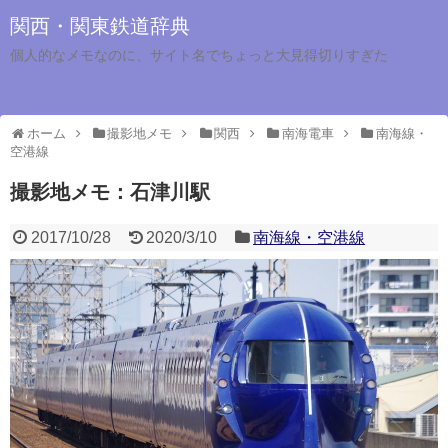
関西・関東鉄道辞典
個人的なメモなのに、サイト名でちょっと大見得切りすぎた
ホーム
撮影地メモ
関西
南海電車
南海線・
空港線
撮影地メモ：石津川駅
2017/10/28
2020/3/10
南海線・空港線