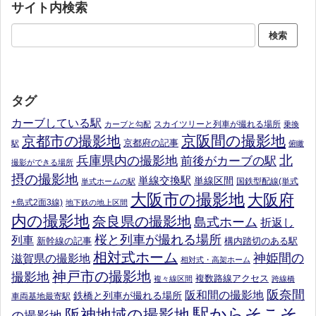
サイト内検索
タグ
カーブしている駅
スカイツリーと列車が撮れる場所
カーブと勾配
乗換
京阪間の撮影地
京都市の撮影地
京都府の記事
駅
俯瞰
北
兵庫県内の撮影地
前後がカーブの駅
撮影ができる場所
摂の撮影地
単線交換駅
単線区間
国鉄型配線(単式
単式ホームの駅
大阪市の撮影地
大阪府
+島式2面3線)
地下鉄の地上区間
内の撮影地
奈良県の撮影地
島式ホーム
折返し
桜と列車が撮れる場所
列車
新幹線の記事
構内踏切のある駅
相対式ホーム
神姫間の
滋賀県の撮影地
相対式・高架ホーム
神戸市の撮影地
撮影地
複数路線アクセス
複々線区間
跨線橋
阪奈間
阪和間の撮影地
鉄橋と列車が撮れる場所
車両基地最寄駅
駅からそこそ
阪神地域の撮影地
の撮影地