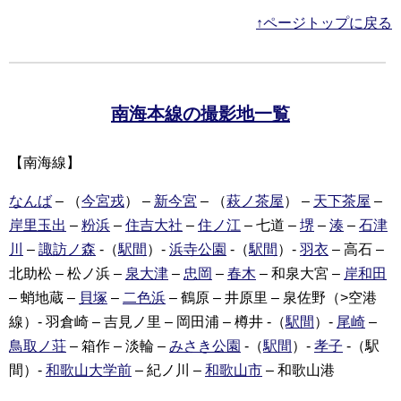
↑ページトップに戻る
南海本線の撮影地一覧
【南海線】
なんば
– （
今宮戎
） –
新今宮
– （
萩ノ茶屋
） –
天下茶屋
–
岸里玉出
–
粉浜
–
住吉大社
–
住ノ江
– 七道 –
堺
–
湊
–
石津
川
–
諏訪ノ森
-（
駅間
）-
浜寺公園
-（
駅間
）-
羽衣
– 高石 –
北助松 – 松ノ浜 –
泉大津
–
忠岡
–
春木
– 和泉大宮 –
岸和田
– 蛸地蔵 –
貝塚
–
二色浜
– 鶴原 – 井原里 – 泉佐野（>空港
線）- 羽倉崎 – 吉見ノ里 – 岡田浦 – 樽井 -（
駅間
）-
尾崎
–
鳥取ノ荘
– 箱作 – 淡輪 –
みさき公園
-（
駅間
）-
孝子
-（駅
間）-
和歌山大学前
– 紀ノ川 –
和歌山市
– 和歌山港