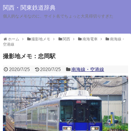
関西・関東鉄道辞典
個人的なメモなのに、サイト名でちょっと大見得切りすぎた
ホーム
撮影地メモ
関西
南海電車
南海線・
空港線
撮影地メモ：忠岡駅
2020/7/25
2020/7/25
南海線・空港線