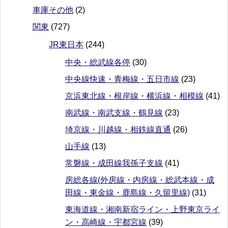
車庫その他
(2)
関東
(727)
JR東日本
(244)
中央・総武線各停
(30)
中央線快速・青梅線・五日市線
(23)
京浜東北線・根岸線・横浜線・相模線
(41)
南武線・南武支線・鶴見線
(23)
埼京線・川越線・相鉄線直通
(26)
山手線
(13)
常磐線・成田線我孫子支線
(41)
房総各線(外房線・内房線・総武本線・成
田線・東金線・鹿島線・久留里線)
(31)
東海道線・湘南新宿ライン・上野東京ライ
ン・高崎線・宇都宮線
(39)