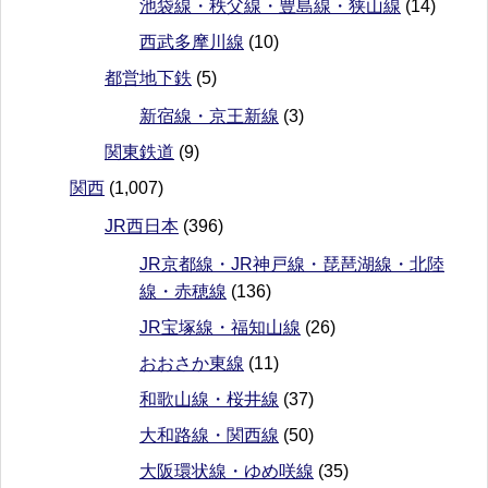
池袋線・秩父線・豊島線・狭山線
(14)
西武多摩川線
(10)
都営地下鉄
(5)
新宿線・京王新線
(3)
関東鉄道
(9)
関西
(1,007)
JR西日本
(396)
JR京都線・JR神戸線・琵琶湖線・北陸
線・赤穂線
(136)
JR宝塚線・福知山線
(26)
おおさか東線
(11)
和歌山線・桜井線
(37)
大和路線・関西線
(50)
大阪環状線・ゆめ咲線
(35)