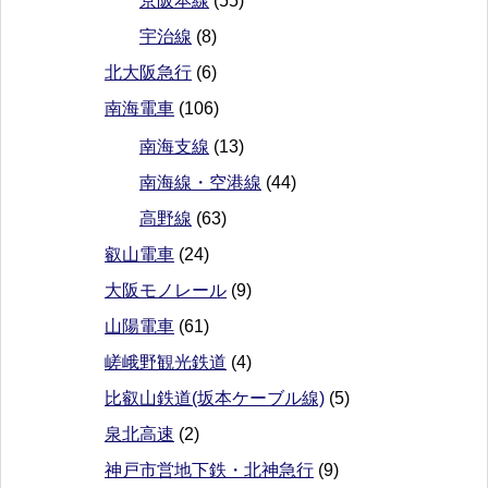
京阪本線
(55)
宇治線
(8)
北大阪急行
(6)
南海電車
(106)
南海支線
(13)
南海線・空港線
(44)
高野線
(63)
叡山電車
(24)
大阪モノレール
(9)
山陽電車
(61)
嵯峨野観光鉄道
(4)
比叡山鉄道(坂本ケーブル線)
(5)
泉北高速
(2)
神戸市営地下鉄・北神急行
(9)