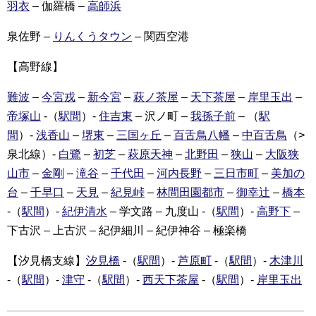
羽衣
– 伽羅橋 –
高師浜
泉佐野 –
りんくうタウン
– 関西空港
【高野線】
難波
–
今宮戎
–
新今宮
–
萩ノ茶屋
–
天下茶屋
–
岸里玉出
–
帝塚山
-（
駅間
）-
住吉東
– 沢ノ町 –
我孫子前
– （
駅
間
）-
浅香山
–
堺東
–
三国ヶ丘
–
百舌鳥八幡
–
中百舌鳥
（>
泉北線）-
白鷺
–
初芝
–
萩原天神
–
北野田
–
狭山
–
大阪狭
山市
–
金剛
–
滝谷
–
千代田
–
河内長野
–
三日市町
–
美加の
台
–
千早口
–
天見
–
紀見峠
–
林間田園都市
–
御幸辻
–
橋本
-（
駅間
）-
紀伊清水
– 学文路 – 九度山 -（
駅間
）-
高野下
–
下古沢 – 上古沢 – 紀伊細川 – 紀伊神谷 – 極楽橋
【汐見橋支線】
汐見橋
-（
駅間
）-
芦原町
-（
駅間
）-
木津川
-（
駅間
）-
津守
-（
駅間
）-
西天下茶屋
-（
駅間
）-
岸里玉出