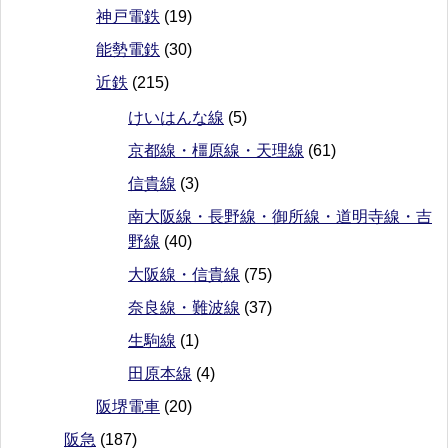
神戸電鉄
(19)
能勢電鉄
(30)
近鉄
(215)
けいはんな線
(5)
京都線・橿原線・天理線
(61)
信貴線
(3)
南大阪線・長野線・御所線・道明寺線・吉
野線
(40)
大阪線・信貴線
(75)
奈良線・難波線
(37)
生駒線
(1)
田原本線
(4)
阪堺電車
(20)
阪急
(187)