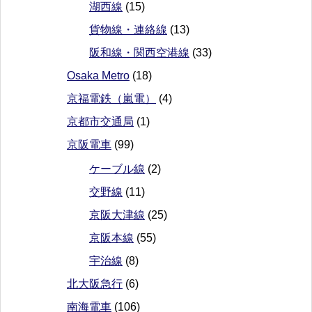
湖西線
(15)
貨物線・連絡線
(13)
阪和線・関西空港線
(33)
Osaka Metro
(18)
京福電鉄（嵐電）
(4)
京都市交通局
(1)
京阪電車
(99)
ケーブル線
(2)
交野線
(11)
京阪大津線
(25)
京阪本線
(55)
宇治線
(8)
北大阪急行
(6)
南海電車
(106)