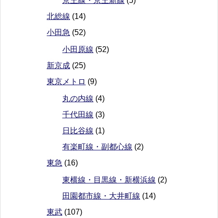
京王線・京王新線
(5)
北総線
(14)
小田急
(52)
小田原線
(52)
新京成
(25)
東京メトロ
(9)
丸の内線
(4)
千代田線
(3)
日比谷線
(1)
有楽町線・副都心線
(2)
東急
(16)
東横線・目黒線・新横浜線
(2)
田園都市線・大井町線
(14)
東武
(107)