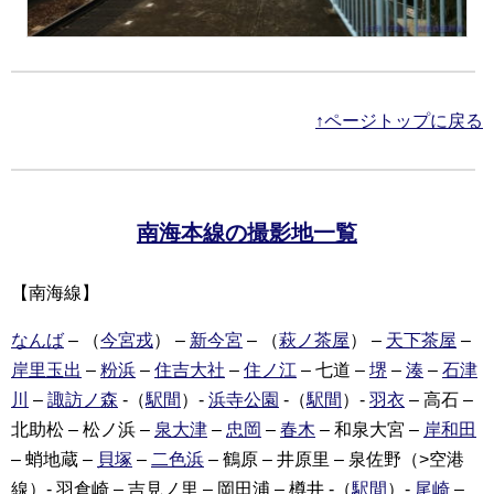
↑ページトップに戻る
南海本線の撮影地一覧
【南海線】
なんば
– （
今宮戎
） –
新今宮
– （
萩ノ茶屋
） –
天下茶屋
–
岸里玉出
–
粉浜
–
住吉大社
–
住ノ江
– 七道 –
堺
–
湊
–
石津
川
–
諏訪ノ森
-（
駅間
）-
浜寺公園
-（
駅間
）-
羽衣
– 高石 –
北助松 – 松ノ浜 –
泉大津
–
忠岡
–
春木
– 和泉大宮 –
岸和田
– 蛸地蔵 –
貝塚
–
二色浜
– 鶴原 – 井原里 – 泉佐野（>空港
線）- 羽倉崎 – 吉見ノ里 – 岡田浦 – 樽井 -（
駅間
）-
尾崎
–