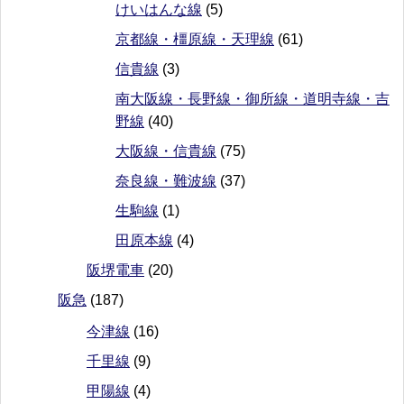
けいはんな線
(5)
京都線・橿原線・天理線
(61)
信貴線
(3)
南大阪線・長野線・御所線・道明寺線・吉
野線
(40)
大阪線・信貴線
(75)
奈良線・難波線
(37)
生駒線
(1)
田原本線
(4)
阪堺電車
(20)
阪急
(187)
今津線
(16)
千里線
(9)
甲陽線
(4)