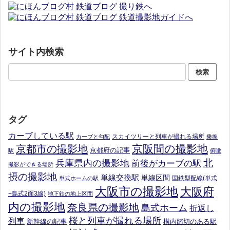
サイト内検索
タグ
カーブしている駅
スカイツリーと列車が撮れる場所
カーブと勾配
乗換
京阪間の撮影地
京都市の撮影地
京都府の記事
駅
俯瞰
北
兵庫県内の撮影地
前後がカーブの駅
撮影ができる場所
摂の撮影地
単線交換駅
単線区間
国鉄型配線(単式
単式ホームの駅
大阪市の撮影地
大阪府
+島式2面3線)
地下鉄の地上区間
内の撮影地
奈良県の撮影地
島式ホーム
折返し
桜と列車が撮れる場所
列車
新幹線の記事
構内踏切のある駅