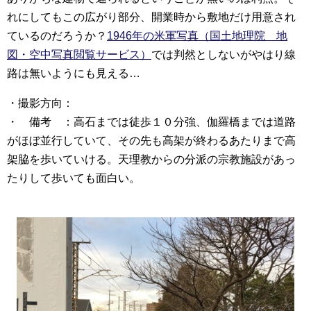
れにしてもこの広がり部分、開業時から敷地だけ用意され
ているのだろうか？
1946年の米軍写真（国土地理院 地
図・空中写真閲覧サービス）
では判然としないがやはり線
路は無いようにも見える…
・撮影方向：
・ 備考 ：高石までは徒歩１０分強、伽羅橋までは道路
がほぼ並行していて、その先も高架が終わるあたりまで高
架脇を歩いていける。天理教からの分派の宗教施設があっ
たりして歩いても面白い。