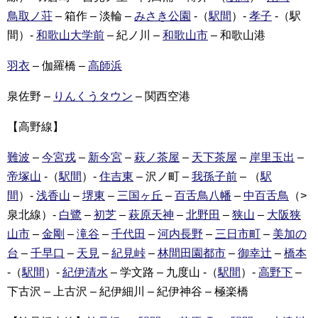
鳥取ノ荘
– 箱作 – 淡輪 –
みさき公園
-（
駅間
）-
孝子
-（駅
間）-
和歌山大学前
– 紀ノ川 –
和歌山市
– 和歌山港
羽衣
– 伽羅橋 –
高師浜
泉佐野 –
りんくうタウン
– 関西空港
【高野線】
難波
–
今宮戎
–
新今宮
–
萩ノ茶屋
–
天下茶屋
–
岸里玉出
–
帝塚山
-（
駅間
）-
住吉東
– 沢ノ町 –
我孫子前
– （
駅
間
）-
浅香山
–
堺東
–
三国ヶ丘
–
百舌鳥八幡
–
中百舌鳥
（>
泉北線）-
白鷺
–
初芝
–
萩原天神
–
北野田
–
狭山
–
大阪狭
山市
–
金剛
–
滝谷
–
千代田
–
河内長野
–
三日市町
–
美加の
台
–
千早口
–
天見
–
紀見峠
–
林間田園都市
–
御幸辻
–
橋本
-（
駅間
）-
紀伊清水
– 学文路 – 九度山 -（
駅間
）-
高野下
–
下古沢 – 上古沢 – 紀伊細川 – 紀伊神谷 – 極楽橋