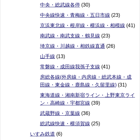
中央・総武線各停
(30)
中央線快速・青梅線・五日市線
(23)
京浜東北線・根岸線・横浜線・相模線
(41)
南武線・南武支線・鶴見線
(23)
埼京線・川越線・相鉄線直通
(26)
山手線
(13)
常磐線・成田線我孫子支線
(41)
房総各線(外房線・内房線・総武本線・成
田線・東金線・鹿島線・久留里線)
(31)
東海道線・湘南新宿ライン・上野東京ライ
ン・高崎線・宇都宮線
(39)
武蔵野線・京葉線
(36)
総武線快速・横須賀線
(25)
いすみ鉄道
(6)