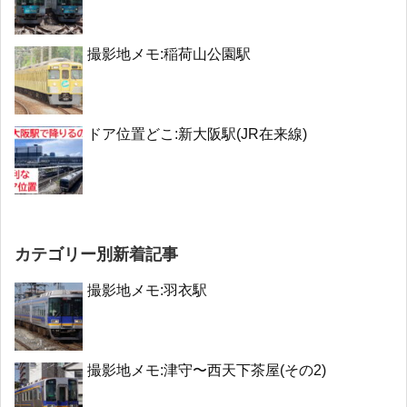
撮影地メモ:稲荷山公園駅
ドア位置どこ:新大阪駅(JR在来線)
カテゴリー別新着記事
撮影地メモ:羽衣駅
撮影地メモ:津守〜西天下茶屋(その2)