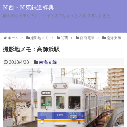
関西・関東鉄道辞典
個人的なメモなのに、サイト名でちょっと大見得切りすぎた
ホーム
撮影地メモ
関西
南海電車
南海支線
撮影地メモ：高師浜駅
2018/4/28
南海支線