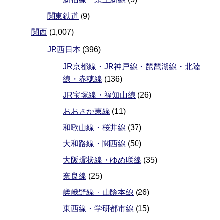
関東鉄道
(9)
関西
(1,007)
JR西日本
(396)
JR京都線・JR神戸線・琵琶湖線・北陸
線・赤穂線
(136)
JR宝塚線・福知山線
(26)
おおさか東線
(11)
和歌山線・桜井線
(37)
大和路線・関西線
(50)
大阪環状線・ゆめ咲線
(35)
奈良線
(25)
嵯峨野線・山陰本線
(26)
東西線・学研都市線
(15)