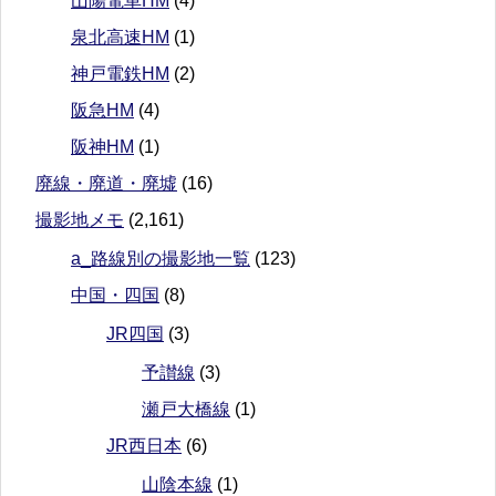
山陽電車HM
(4)
泉北高速HM
(1)
神戸電鉄HM
(2)
阪急HM
(4)
阪神HM
(1)
廃線・廃道・廃墟
(16)
撮影地メモ
(2,161)
a_路線別の撮影地一覧
(123)
中国・四国
(8)
JR四国
(3)
予讃線
(3)
瀬戸大橋線
(1)
JR西日本
(6)
山陰本線
(1)