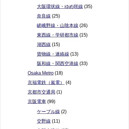
大阪環状線・ゆめ咲線
(35)
奈良線
(25)
嵯峨野線・山陰本線
(26)
東西線・学研都市線
(15)
湖西線
(15)
貨物線・連絡線
(13)
阪和線・関西空港線
(33)
Osaka Metro
(18)
京福電鉄（嵐電）
(4)
京都市交通局
(1)
京阪電車
(99)
ケーブル線
(2)
交野線
(11)