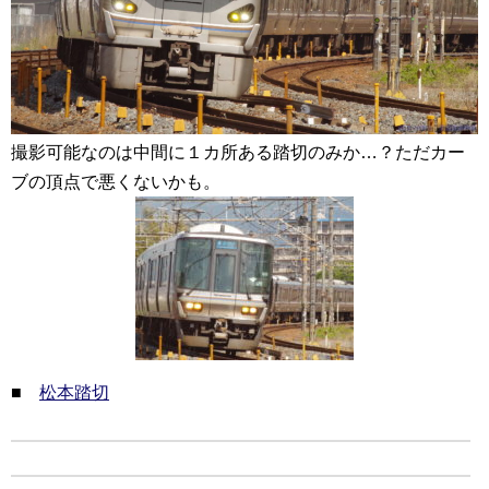
撮影可能なのは中間に１カ所ある踏切のみか…？ただカー
ブの頂点で悪くないかも。
■
松本踏切