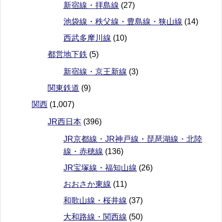
新宿線・拝島線
(27)
池袋線・秩父線・豊島線・狭山線
(14)
西武多摩川線
(10)
都営地下鉄
(5)
新宿線・京王新線
(3)
関東鉄道
(9)
関西
(1,007)
JR西日本
(396)
JR京都線・JR神戸線・琵琶湖線・北陸
線・赤穂線
(136)
JR宝塚線・福知山線
(26)
おおさか東線
(11)
和歌山線・桜井線
(37)
大和路線・関西線
(50)