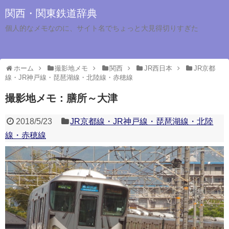
関西・関東鉄道辞典
個人的なメモなのに、サイト名でちょっと大見得切りすぎた
ホーム
撮影地メモ
関西
JR西日本
JR京都
線・JR神戸線・琵琶湖線・北陸線・赤穂線
撮影地メモ：膳所～大津
2018/5/23
JR京都線・JR神戸線・琵琶湖線・北陸
線・赤穂線