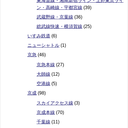
東海道線・湘南新宿ライン・上野東京ライ
ン・高崎線・宇都宮線
(39)
武蔵野線・京葉線
(36)
総武線快速・横須賀線
(25)
いすみ鉄道
(6)
ニューシャトル
(1)
京急
(46)
京急本線
(27)
大師線
(12)
空港線
(5)
京成
(98)
スカイアクセス線
(3)
京成本線
(70)
千葉線
(11)