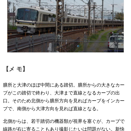
【メ モ】
膳所と大津のほぼ中間にある踏切。膳所からの大きなカー
ブがこの踏切で終わり、大津まで直線となるカーブの出
口。そのため北側から膳所方向を見ればカーブをインカー
ブで、南側から大津方向を見れば直線となる。
北側からは、若干踏切の機器類が視界を塞ぐが、カーブで
線路が右に寄ることもあり撮影じたいは問題がない。新快