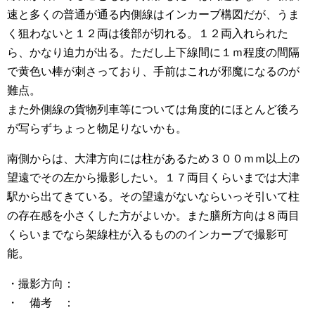
速と多くの普通が通る内側線はインカーブ構図だが、うま
く狙わないと１２両は後部が切れる。１２両入れられた
ら、かなり迫力が出る。ただし上下線間に１ｍ程度の間隔
で黄色い棒が刺さっており、手前はこれが邪魔になるのが
難点。
また外側線の貨物列車等については角度的にほとんど後ろ
が写らずちょっと物足りないかも。
南側からは、大津方向には柱があるため３００ｍｍ以上の
望遠でその左から撮影したい。１７両目くらいまでは大津
駅から出てきている。その望遠がないならいっそ引いて柱
の存在感を小さくした方がよいか。また膳所方向は８両目
くらいまでなら架線柱が入るもののインカーブで撮影可
能。
・撮影方向：
・ 備考 ：