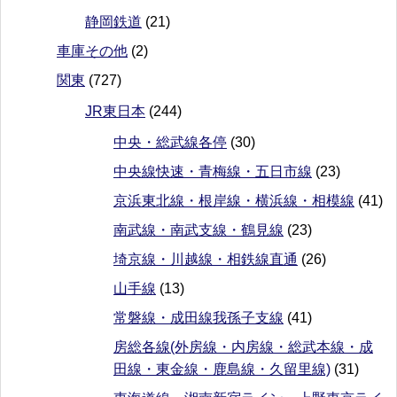
静岡鉄道
(21)
車庫その他
(2)
関東
(727)
JR東日本
(244)
中央・総武線各停
(30)
中央線快速・青梅線・五日市線
(23)
京浜東北線・根岸線・横浜線・相模線
(41)
南武線・南武支線・鶴見線
(23)
埼京線・川越線・相鉄線直通
(26)
山手線
(13)
常磐線・成田線我孫子支線
(41)
房総各線(外房線・内房線・総武本線・成
田線・東金線・鹿島線・久留里線)
(31)