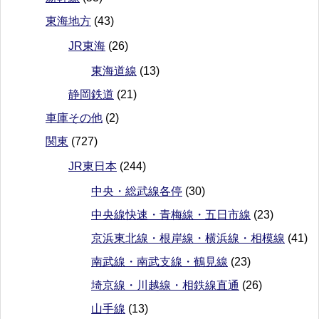
東海地方
(43)
JR東海
(26)
東海道線
(13)
静岡鉄道
(21)
車庫その他
(2)
関東
(727)
JR東日本
(244)
中央・総武線各停
(30)
中央線快速・青梅線・五日市線
(23)
京浜東北線・根岸線・横浜線・相模線
(41)
南武線・南武支線・鶴見線
(23)
埼京線・川越線・相鉄線直通
(26)
山手線
(13)