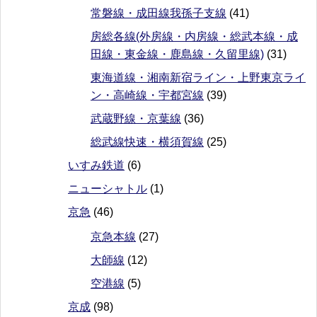
常磐線・成田線我孫子支線
(41)
房総各線(外房線・内房線・総武本線・成
田線・東金線・鹿島線・久留里線)
(31)
東海道線・湘南新宿ライン・上野東京ライ
ン・高崎線・宇都宮線
(39)
武蔵野線・京葉線
(36)
総武線快速・横須賀線
(25)
いすみ鉄道
(6)
ニューシャトル
(1)
京急
(46)
京急本線
(27)
大師線
(12)
空港線
(5)
京成
(98)