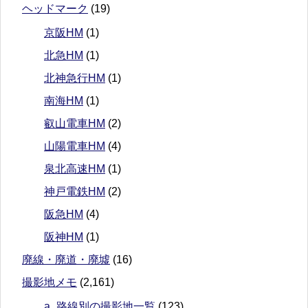
ヘッドマーク
(19)
京阪HM
(1)
北急HM
(1)
北神急行HM
(1)
南海HM
(1)
叡山電車HM
(2)
山陽電車HM
(4)
泉北高速HM
(1)
神戸電鉄HM
(2)
阪急HM
(4)
阪神HM
(1)
廃線・廃道・廃墟
(16)
撮影地メモ
(2,161)
a_路線別の撮影地一覧
(123)