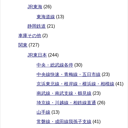
JR東海
(26)
東海道線
(13)
静岡鉄道
(21)
車庫その他
(2)
関東
(727)
JR東日本
(244)
中央・総武線各停
(30)
中央線快速・青梅線・五日市線
(23)
京浜東北線・根岸線・横浜線・相模線
(41)
南武線・南武支線・鶴見線
(23)
埼京線・川越線・相鉄線直通
(26)
山手線
(13)
常磐線・成田線我孫子支線
(41)