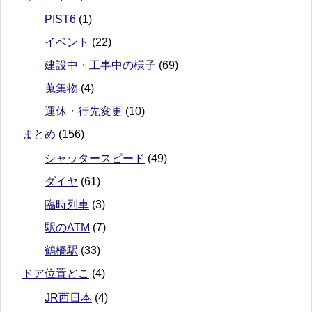
PIST6
(1)
イベント
(22)
建設中・工事中の様子
(69)
蒐集物
(4)
運休・行先変更
(10)
まとめ
(156)
シャッタースピード
(49)
ダイヤ
(61)
臨時列車
(3)
駅のATM
(7)
鶴橋駅
(33)
ドア位置どこ
(4)
JR西日本
(4)