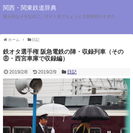
関西・関東鉄道辞典
個人的なメモなのに、サイト名でちょっと大見得切りすぎた
ホーム
日記
鉄オタ選手権 阪急電鉄の陣・収録列車（その
⑧・西宮車庫で収録編）
2019/2/8
2019/2/9
日記