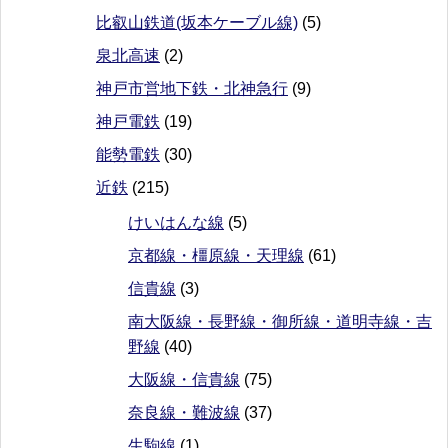
比叡山鉄道(坂本ケーブル線)
(5)
泉北高速
(2)
神戸市営地下鉄・北神急行
(9)
神戸電鉄
(19)
能勢電鉄
(30)
近鉄
(215)
けいはんな線
(5)
京都線・橿原線・天理線
(61)
信貴線
(3)
南大阪線・長野線・御所線・道明寺線・吉
野線
(40)
大阪線・信貴線
(75)
奈良線・難波線
(37)
生駒線
(1)