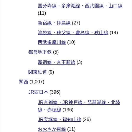
国分寺線・多摩湖線・西武園線・山口線
(11)
新宿線・拝島線
(27)
池袋線・秩父線・豊島線・狭山線
(14)
西武多摩川線
(10)
都営地下鉄
(5)
新宿線・京王新線
(3)
関東鉄道
(9)
関西
(1,007)
JR西日本
(396)
JR京都線・JR神戸線・琵琶湖線・北陸
線・赤穂線
(136)
JR宝塚線・福知山線
(26)
おおさか東線
(11)