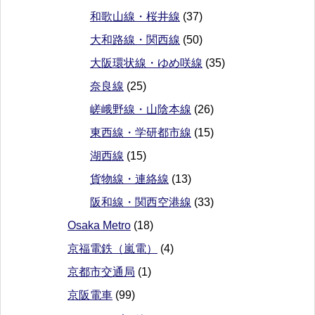
和歌山線・桜井線
(37)
大和路線・関西線
(50)
大阪環状線・ゆめ咲線
(35)
奈良線
(25)
嵯峨野線・山陰本線
(26)
東西線・学研都市線
(15)
湖西線
(15)
貨物線・連絡線
(13)
阪和線・関西空港線
(33)
Osaka Metro
(18)
京福電鉄（嵐電）
(4)
京都市交通局
(1)
京阪電車
(99)