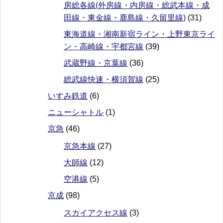
房総各線(外房線・内房線・総武本線・成
田線・東金線・鹿島線・久留里線)
(31)
東海道線・湘南新宿ライン・上野東京ライ
ン・高崎線・宇都宮線
(39)
武蔵野線・京葉線
(36)
総武線快速・横須賀線
(25)
いすみ鉄道
(6)
ニューシャトル
(1)
京急
(46)
京急本線
(27)
大師線
(12)
空港線
(5)
京成
(98)
スカイアクセス線
(3)