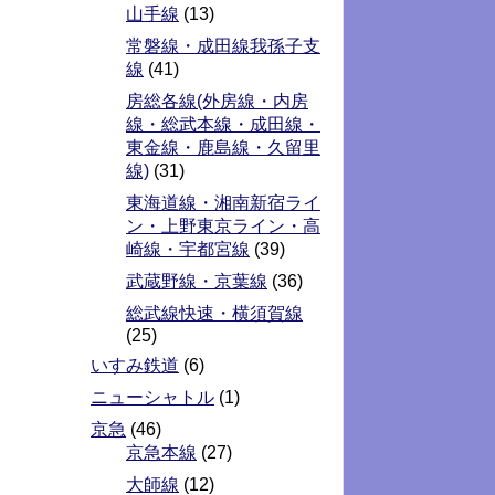
山手線
(13)
常磐線・成田線我孫子支
線
(41)
房総各線(外房線・内房
線・総武本線・成田線・
東金線・鹿島線・久留里
線)
(31)
東海道線・湘南新宿ライ
ン・上野東京ライン・高
崎線・宇都宮線
(39)
武蔵野線・京葉線
(36)
総武線快速・横須賀線
(25)
いすみ鉄道
(6)
ニューシャトル
(1)
京急
(46)
京急本線
(27)
大師線
(12)