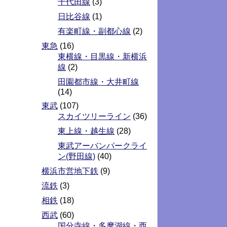
千代田線
(3)
日比谷線
(1)
有楽町線・副都心線
(2)
東急
(16)
東横線・目黒線・新横浜
線
(2)
田園都市線・大井町線
(14)
東武
(107)
スカイツリーライン
(36)
東上線・越生線
(28)
東武アーバンパークライ
ン(野田線)
(40)
横浜市営地下鉄
(9)
流鉄
(3)
相鉄
(18)
西武
(60)
国分寺線・多摩湖線・西