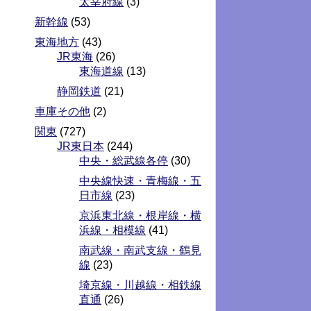
太宰府線
(3)
新幹線
(53)
東海地方
(43)
JR東海
(26)
東海道線
(13)
静岡鉄道
(21)
車庫その他
(2)
関東
(727)
JR東日本
(244)
中央・総武線各停
(30)
中央線快速・青梅線・五
日市線
(23)
京浜東北線・根岸線・横
浜線・相模線
(41)
南武線・南武支線・鶴見
線
(23)
埼京線・川越線・相鉄線
直通
(26)