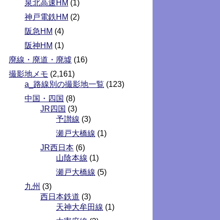
泉北高速HM
(1)
神戸電鉄HM
(2)
阪急HM
(4)
阪神HM
(1)
廃線・廃道・廃墟
(16)
撮影地メモ
(2,161)
a_路線別の撮影地一覧
(123)
中国・四国
(8)
JR四国
(3)
予讃線
(3)
瀬戸大橋線
(1)
JR西日本
(6)
山陰本線
(1)
瀬戸大橋線
(5)
九州
(3)
西日本鉄道
(3)
天神大牟田線
(1)