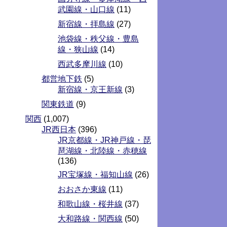
武園線・山口線
(11)
新宿線・拝島線
(27)
池袋線・秩父線・豊島
線・狭山線
(14)
西武多摩川線
(10)
都営地下鉄
(5)
新宿線・京王新線
(3)
関東鉄道
(9)
関西
(1,007)
JR西日本
(396)
JR京都線・JR神戸線・琵
琶湖線・北陸線・赤穂線
(136)
JR宝塚線・福知山線
(26)
おおさか東線
(11)
和歌山線・桜井線
(37)
大和路線・関西線
(50)