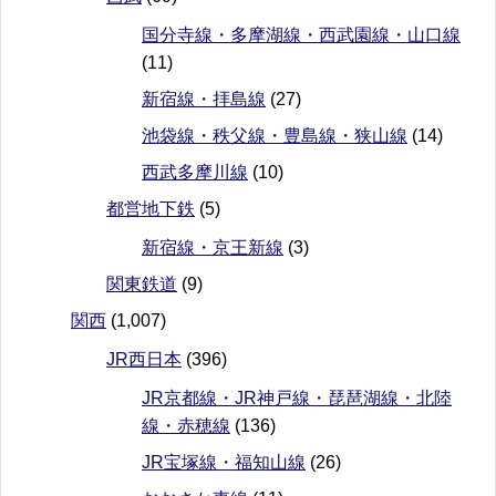
国分寺線・多摩湖線・西武園線・山口線
(11)
新宿線・拝島線
(27)
池袋線・秩父線・豊島線・狭山線
(14)
西武多摩川線
(10)
都営地下鉄
(5)
新宿線・京王新線
(3)
関東鉄道
(9)
関西
(1,007)
JR西日本
(396)
JR京都線・JR神戸線・琵琶湖線・北陸
線・赤穂線
(136)
JR宝塚線・福知山線
(26)