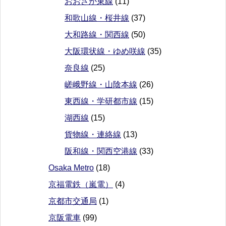
おおさか東線
(11)
和歌山線・桜井線
(37)
大和路線・関西線
(50)
大阪環状線・ゆめ咲線
(35)
奈良線
(25)
嵯峨野線・山陰本線
(26)
東西線・学研都市線
(15)
湖西線
(15)
貨物線・連絡線
(13)
阪和線・関西空港線
(33)
Osaka Metro
(18)
京福電鉄（嵐電）
(4)
京都市交通局
(1)
京阪電車
(99)