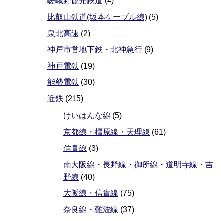
嵯峨野観光鉄道
(4)
比叡山鉄道(坂本ケーブル線)
(5)
泉北高速
(2)
神戸市営地下鉄・北神急行
(9)
神戸電鉄
(19)
能勢電鉄
(30)
近鉄
(215)
けいはんな線
(5)
京都線・橿原線・天理線
(61)
信貴線
(3)
南大阪線・長野線・御所線・道明寺線・吉
野線
(40)
大阪線・信貴線
(75)
奈良線・難波線
(37)