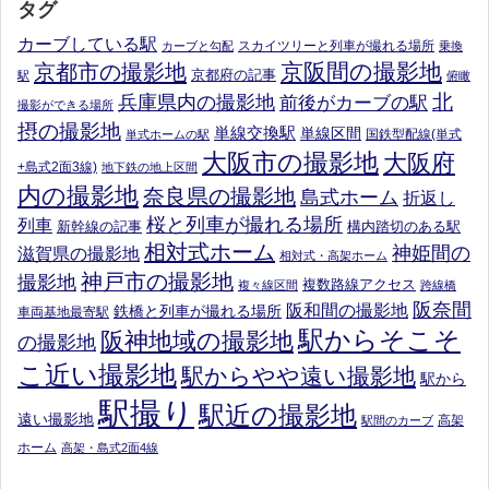
タグ
カーブしている駅
スカイツリーと列車が撮れる場所
カーブと勾配
乗換
京阪間の撮影地
京都市の撮影地
京都府の記事
駅
俯瞰
北
兵庫県内の撮影地
前後がカーブの駅
撮影ができる場所
摂の撮影地
単線交換駅
単線区間
国鉄型配線(単式
単式ホームの駅
大阪市の撮影地
大阪府
+島式2面3線)
地下鉄の地上区間
内の撮影地
奈良県の撮影地
島式ホーム
折返し
桜と列車が撮れる場所
列車
新幹線の記事
構内踏切のある駅
相対式ホーム
神姫間の
滋賀県の撮影地
相対式・高架ホーム
神戸市の撮影地
撮影地
複数路線アクセス
複々線区間
跨線橋
阪奈間
阪和間の撮影地
鉄橋と列車が撮れる場所
車両基地最寄駅
駅からそこそ
阪神地域の撮影地
の撮影地
こ近い撮影地
駅からやや遠い撮影地
駅から
駅撮り
駅近の撮影地
遠い撮影地
高架
駅間のカーブ
ホーム
高架・島式2面4線