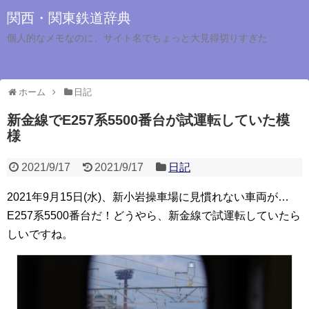
関西・関東鉄道辞典
個人的なメモなのに、サイト名でちょっと大見得切りすぎた
ホーム
日記
新金線でE257系5500番台が試運転していた模
様
2021/9/17
2021/9/17
日記
2021年9月15日(水)、新小岩操車場に見慣れない車両が…
E257系5500番台だ！どうやら、新金線で試運転していたら
しいですね。