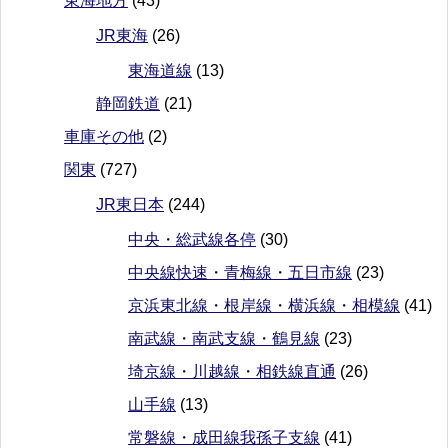
東海地方
(43)
JR東海
(26)
東海道線
(13)
静岡鉄道
(21)
車庫その他
(2)
関東
(727)
JR東日本
(244)
中央・総武線各停
(30)
中央線快速・青梅線・五日市線
(23)
京浜東北線・根岸線・横浜線・相模線
(41)
南武線・南武支線・鶴見線
(23)
埼京線・川越線・相鉄線直通
(26)
山手線
(13)
常磐線・成田線我孫子支線
(41)