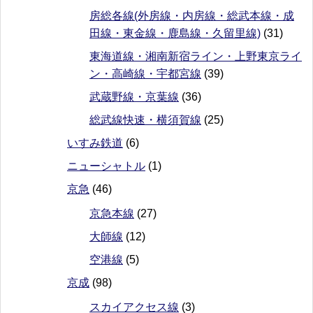
房総各線(外房線・内房線・総武本線・成
田線・東金線・鹿島線・久留里線)
(31)
東海道線・湘南新宿ライン・上野東京ライ
ン・高崎線・宇都宮線
(39)
武蔵野線・京葉線
(36)
総武線快速・横須賀線
(25)
いすみ鉄道
(6)
ニューシャトル
(1)
京急
(46)
京急本線
(27)
大師線
(12)
空港線
(5)
京成
(98)
スカイアクセス線
(3)