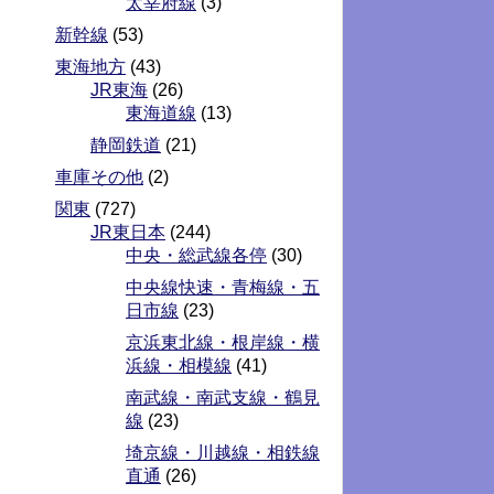
太宰府線
(3)
新幹線
(53)
東海地方
(43)
JR東海
(26)
東海道線
(13)
静岡鉄道
(21)
車庫その他
(2)
関東
(727)
JR東日本
(244)
中央・総武線各停
(30)
中央線快速・青梅線・五
日市線
(23)
京浜東北線・根岸線・横
浜線・相模線
(41)
南武線・南武支線・鶴見
線
(23)
埼京線・川越線・相鉄線
直通
(26)