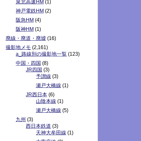
泉北高速HM
(1)
神戸電鉄HM
(2)
阪急HM
(4)
阪神HM
(1)
廃線・廃道・廃墟
(16)
撮影地メモ
(2,161)
a_路線別の撮影地一覧
(123)
中国・四国
(8)
JR四国
(3)
予讃線
(3)
瀬戸大橋線
(1)
JR西日本
(6)
山陰本線
(1)
瀬戸大橋線
(5)
九州
(3)
西日本鉄道
(3)
天神大牟田線
(1)