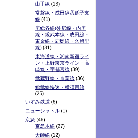
山手線
(13)
常磐線・成田線我孫子支
線
(41)
房総各線(外房線・内房
線・総武本線・成田線・
東金線・鹿島線・久留里
線)
(31)
東海道線・湘南新宿ライ
ン・上野東京ライン・高
崎線・宇都宮線
(39)
武蔵野線・京葉線
(36)
総武線快速・横須賀線
(25)
いすみ鉄道
(6)
ニューシャトル
(1)
京急
(46)
京急本線
(27)
大師線
(12)