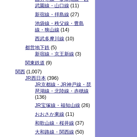
武園線・山口線
(11)
新宿線・拝島線
(27)
池袋線・秩父線・豊島
線・狭山線
(14)
西武多摩川線
(10)
都営地下鉄
(5)
新宿線・京王新線
(3)
関東鉄道
(9)
関西
(1,007)
JR西日本
(396)
JR京都線・JR神戸線・琵
琶湖線・北陸線・赤穂線
(136)
JR宝塚線・福知山線
(26)
おおさか東線
(11)
和歌山線・桜井線
(37)
大和路線・関西線
(50)