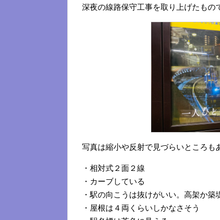
深夜の線路保守工事を取り上げたもの
写真は縮小や反射で見づらいところも
・相対式２面２線
・カーブしている
・駅の向こうは抜けがいい。高架か築
・屋根は４両くらいしかなさそう