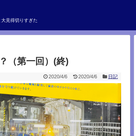
と大見得切りすぎた
？（第一回）(終)
2020/4/6
2020/4/6
日記