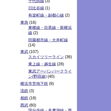
千代田線
(3)
日比谷線
(1)
有楽町線・副都心線
(2)
東急
(16)
東横線・目黒線・新横浜
線
(2)
田園都市線・大井町線
(14)
東武
(107)
スカイツリーライン
(36)
東上線・越生線
(28)
東武アーバンパークライ
ン(野田線)
(40)
横浜市営地下鉄
(9)
流鉄
(3)
相鉄
(18)
西武
(60)
国分寺線・多摩湖線・西