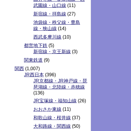
武園線・山口線
(11)
新宿線・拝島線
(27)
池袋線・秩父線・豊島
線・狭山線
(14)
西武多摩川線
(10)
都営地下鉄
(5)
新宿線・京王新線
(3)
関東鉄道
(9)
関西
(1,007)
JR西日本
(396)
JR京都線・JR神戸線・琵
琶湖線・北陸線・赤穂線
(136)
JR宝塚線・福知山線
(26)
おおさか東線
(11)
和歌山線・桜井線
(37)
大和路線・関西線
(50)