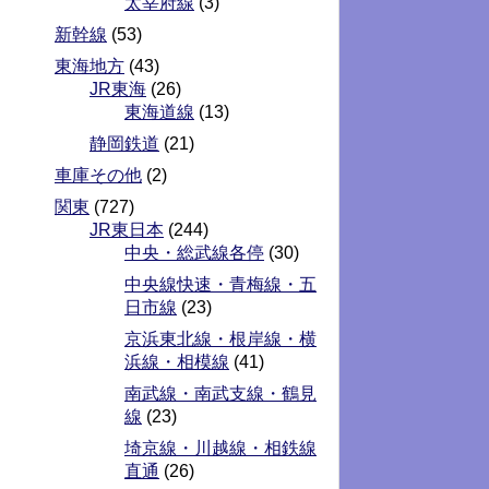
太宰府線
(3)
新幹線
(53)
東海地方
(43)
JR東海
(26)
東海道線
(13)
静岡鉄道
(21)
車庫その他
(2)
関東
(727)
JR東日本
(244)
中央・総武線各停
(30)
中央線快速・青梅線・五
日市線
(23)
京浜東北線・根岸線・横
浜線・相模線
(41)
南武線・南武支線・鶴見
線
(23)
埼京線・川越線・相鉄線
直通
(26)