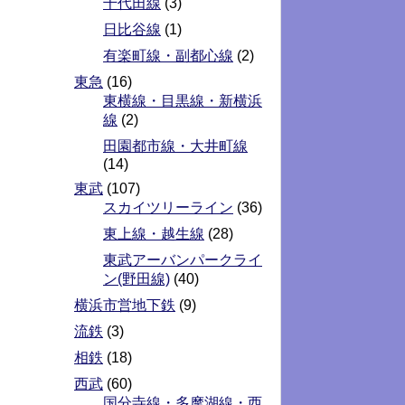
千代田線
(3)
日比谷線
(1)
有楽町線・副都心線
(2)
東急
(16)
東横線・目黒線・新横浜
線
(2)
田園都市線・大井町線
(14)
東武
(107)
スカイツリーライン
(36)
東上線・越生線
(28)
東武アーバンパークライ
ン(野田線)
(40)
横浜市営地下鉄
(9)
流鉄
(3)
相鉄
(18)
西武
(60)
国分寺線・多摩湖線・西