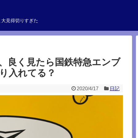
と大見得切りすぎた
、良く見たら国鉄特急エンブ
り入れてる？
2020/4/17
日記