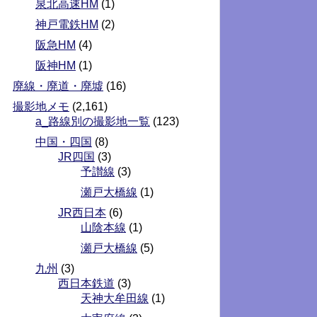
泉北高速HM
(1)
神戸電鉄HM
(2)
阪急HM
(4)
阪神HM
(1)
廃線・廃道・廃墟
(16)
撮影地メモ
(2,161)
a_路線別の撮影地一覧
(123)
中国・四国
(8)
JR四国
(3)
予讃線
(3)
瀬戸大橋線
(1)
JR西日本
(6)
山陰本線
(1)
瀬戸大橋線
(5)
九州
(3)
西日本鉄道
(3)
天神大牟田線
(1)