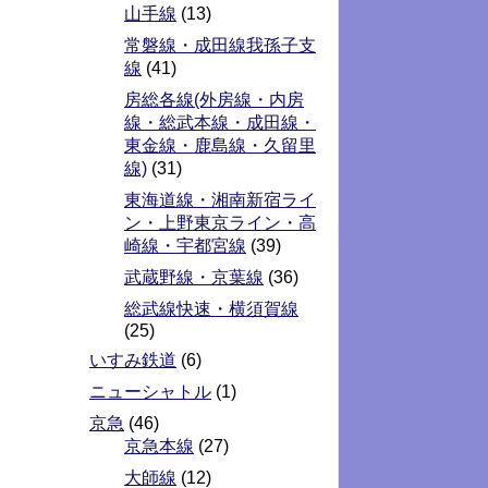
山手線
(13)
常磐線・成田線我孫子支
線
(41)
房総各線(外房線・内房
線・総武本線・成田線・
東金線・鹿島線・久留里
線)
(31)
東海道線・湘南新宿ライ
ン・上野東京ライン・高
崎線・宇都宮線
(39)
武蔵野線・京葉線
(36)
総武線快速・横須賀線
(25)
いすみ鉄道
(6)
ニューシャトル
(1)
京急
(46)
京急本線
(27)
大師線
(12)