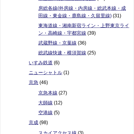
房総各線(外房線・内房線・総武本線・成
田線・東金線・鹿島線・久留里線)
(31)
東海道線・湘南新宿ライン・上野東京ライ
ン・高崎線・宇都宮線
(39)
武蔵野線・京葉線
(36)
総武線快速・横須賀線
(25)
いすみ鉄道
(6)
ニューシャトル
(1)
京急
(46)
京急本線
(27)
大師線
(12)
空港線
(5)
京成
(98)
スカイアクセス線
(3)