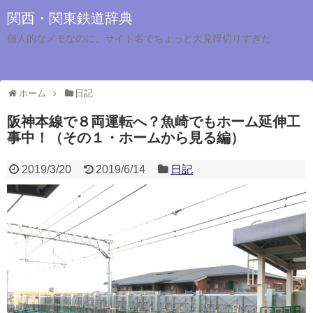
関西・関東鉄道辞典
個人的なメモなのに、サイト名でちょっと大見得切りすぎた
ホーム
日記
阪神本線で８両運転へ？魚崎でもホーム延伸工
事中！（その１・ホームから見る編）
2019/3/20
2019/6/14
日記