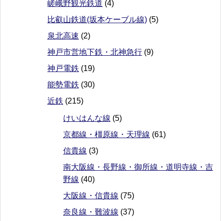
嵯峨野観光鉄道
(4)
比叡山鉄道(坂本ケーブル線)
(5)
泉北高速
(2)
神戸市営地下鉄・北神急行
(9)
神戸電鉄
(19)
能勢電鉄
(30)
近鉄
(215)
けいはんな線
(5)
京都線・橿原線・天理線
(61)
信貴線
(3)
南大阪線・長野線・御所線・道明寺線・吉
野線
(40)
大阪線・信貴線
(75)
奈良線・難波線
(37)