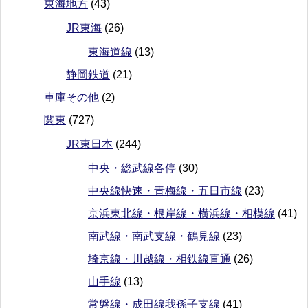
東海地方
(43)
JR東海
(26)
東海道線
(13)
静岡鉄道
(21)
車庫その他
(2)
関東
(727)
JR東日本
(244)
中央・総武線各停
(30)
中央線快速・青梅線・五日市線
(23)
京浜東北線・根岸線・横浜線・相模線
(41)
南武線・南武支線・鶴見線
(23)
埼京線・川越線・相鉄線直通
(26)
山手線
(13)
常磐線・成田線我孫子支線
(41)