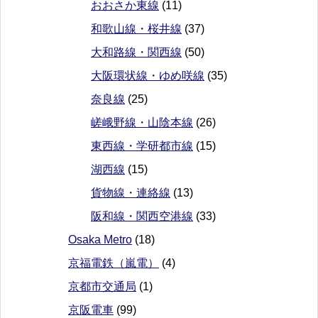
おおさか東線
(11)
和歌山線・桜井線
(37)
大和路線・関西線
(50)
大阪環状線・ゆめ咲線
(35)
奈良線
(25)
嵯峨野線・山陰本線
(26)
東西線・学研都市線
(15)
湖西線
(15)
貨物線・連絡線
(13)
阪和線・関西空港線
(33)
Osaka Metro
(18)
京福電鉄（嵐電）
(4)
京都市交通局
(1)
京阪電車
(99)