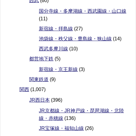
西武
(60)
国分寺線・多摩湖線・西武園線・山口線
(11)
新宿線・拝島線
(27)
池袋線・秩父線・豊島線・狭山線
(14)
西武多摩川線
(10)
都営地下鉄
(5)
新宿線・京王新線
(3)
関東鉄道
(9)
関西
(1,007)
JR西日本
(396)
JR京都線・JR神戸線・琵琶湖線・北陸
線・赤穂線
(136)
JR宝塚線・福知山線
(26)