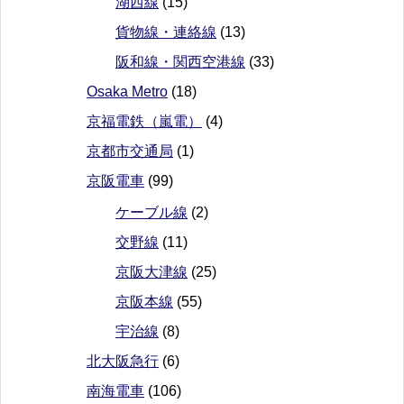
湖西線
(15)
貨物線・連絡線
(13)
阪和線・関西空港線
(33)
Osaka Metro
(18)
京福電鉄（嵐電）
(4)
京都市交通局
(1)
京阪電車
(99)
ケーブル線
(2)
交野線
(11)
京阪大津線
(25)
京阪本線
(55)
宇治線
(8)
北大阪急行
(6)
南海電車
(106)