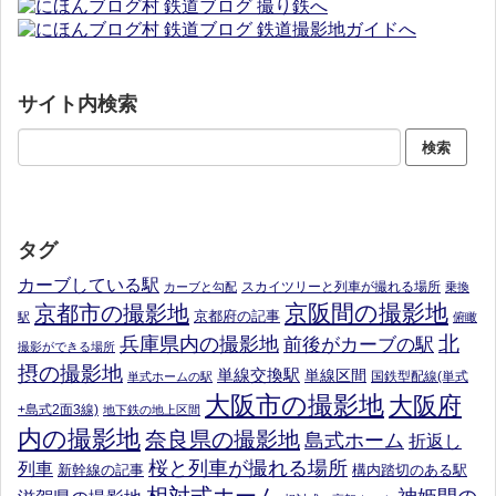
サイト内検索
タグ
カーブしている駅
スカイツリーと列車が撮れる場所
カーブと勾配
乗換
京阪間の撮影地
京都市の撮影地
京都府の記事
駅
俯瞰
北
兵庫県内の撮影地
前後がカーブの駅
撮影ができる場所
摂の撮影地
単線交換駅
単線区間
国鉄型配線(単式
単式ホームの駅
大阪市の撮影地
大阪府
+島式2面3線)
地下鉄の地上区間
内の撮影地
奈良県の撮影地
島式ホーム
折返し
桜と列車が撮れる場所
列車
新幹線の記事
構内踏切のある駅