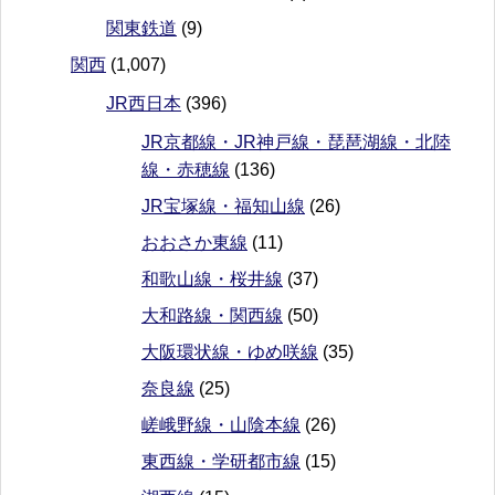
関東鉄道
(9)
関西
(1,007)
JR西日本
(396)
JR京都線・JR神戸線・琵琶湖線・北陸
線・赤穂線
(136)
JR宝塚線・福知山線
(26)
おおさか東線
(11)
和歌山線・桜井線
(37)
大和路線・関西線
(50)
大阪環状線・ゆめ咲線
(35)
奈良線
(25)
嵯峨野線・山陰本線
(26)
東西線・学研都市線
(15)