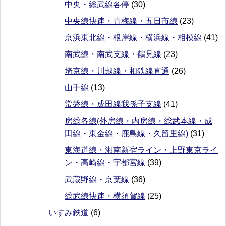
中央・総武線各停
(30)
中央線快速・青梅線・五日市線
(23)
京浜東北線・根岸線・横浜線・相模線
(41)
南武線・南武支線・鶴見線
(23)
埼京線・川越線・相鉄線直通
(26)
山手線
(13)
常磐線・成田線我孫子支線
(41)
房総各線(外房線・内房線・総武本線・成
田線・東金線・鹿島線・久留里線)
(31)
東海道線・湘南新宿ライン・上野東京ライ
ン・高崎線・宇都宮線
(39)
武蔵野線・京葉線
(36)
総武線快速・横須賀線
(25)
いすみ鉄道
(6)