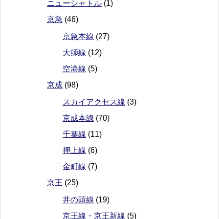
ニューシャトル
(1)
京急
(46)
京急本線
(27)
大師線
(12)
空港線
(5)
京成
(98)
スカイアクセス線
(3)
京成本線
(70)
千葉線
(11)
押上線
(6)
金町線
(7)
京王
(25)
井の頭線
(19)
京王線・京王新線
(5)