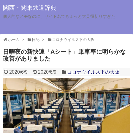
関西・関東鉄道辞典
個人的なメモなのに、サイト名でちょっと大見得切りすぎた
ホーム
日記
コロナウイルス下の大阪
日曜夜の新快速「Aシート」乗車率に明らかな
改善がありました
2020/6/9
2020/6/9
コロナウイルス下の大阪