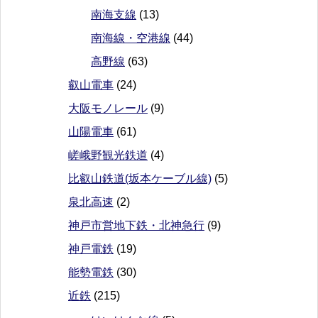
南海支線
(13)
南海線・空港線
(44)
高野線
(63)
叡山電車
(24)
大阪モノレール
(9)
山陽電車
(61)
嵯峨野観光鉄道
(4)
比叡山鉄道(坂本ケーブル線)
(5)
泉北高速
(2)
神戸市営地下鉄・北神急行
(9)
神戸電鉄
(19)
能勢電鉄
(30)
近鉄
(215)