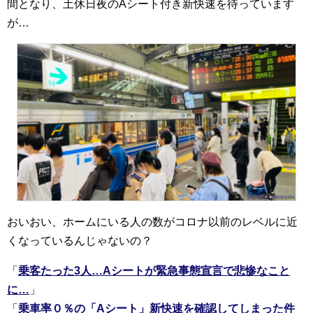
間となり、土休日夜のAシート付き新快速を待っています
が…
おいおい、ホームにいる人の数がコロナ以前のレベルに近
くなっているんじゃないの？
「
乗客たった3人…Aシートが緊急事態宣言で悲惨なこと
に…
」
「
乗車率０％の「Aシート」新快速を確認してしまった件