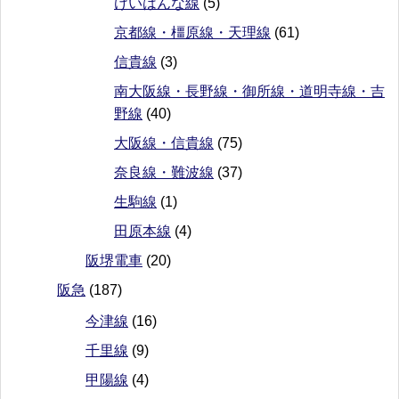
けいはんな線
(5)
京都線・橿原線・天理線
(61)
信貴線
(3)
南大阪線・長野線・御所線・道明寺線・吉
野線
(40)
大阪線・信貴線
(75)
奈良線・難波線
(37)
生駒線
(1)
田原本線
(4)
阪堺電車
(20)
阪急
(187)
今津線
(16)
千里線
(9)
甲陽線
(4)