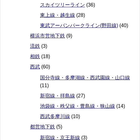
スカイツリーライン
(36)
東上線・越生線
(28)
東武アーバンパークライン(野田線)
(40)
横浜市営地下鉄
(9)
流鉄
(3)
相鉄
(18)
西武
(60)
国分寺線・多摩湖線・西武園線・山口線
(11)
新宿線・拝島線
(27)
池袋線・秩父線・豊島線・狭山線
(14)
西武多摩川線
(10)
都営地下鉄
(5)
新宿線・京王新線
(3)