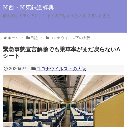
関西・関東鉄道辞典
個人的なメモなのに、サイト名でちょっと大見得切りすぎた
ホーム
日記
コロナウイルス下の大阪
緊急事態宣言解除でも乗車率がまだ戻らないA
シート
2020/6/7
コロナウイルス下の大阪