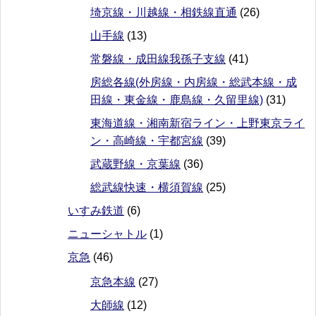
埼京線・川越線・相鉄線直通
(26)
山手線
(13)
常磐線・成田線我孫子支線
(41)
房総各線(外房線・内房線・総武本線・成
田線・東金線・鹿島線・久留里線)
(31)
東海道線・湘南新宿ライン・上野東京ライ
ン・高崎線・宇都宮線
(39)
武蔵野線・京葉線
(36)
総武線快速・横須賀線
(25)
いすみ鉄道
(6)
ニューシャトル
(1)
京急
(46)
京急本線
(27)
大師線
(12)