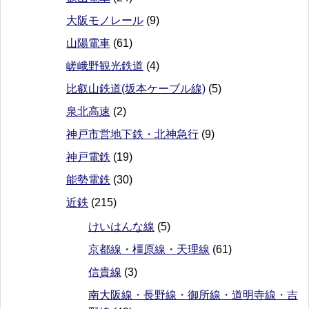
大阪モノレール
(9)
山陽電車
(61)
嵯峨野観光鉄道
(4)
比叡山鉄道(坂本ケーブル線)
(5)
泉北高速
(2)
神戸市営地下鉄・北神急行
(9)
神戸電鉄
(19)
能勢電鉄
(30)
近鉄
(215)
けいはんな線
(5)
京都線・橿原線・天理線
(61)
信貴線
(3)
南大阪線・長野線・御所線・道明寺線・吉