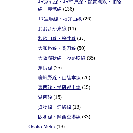
JR京都線・JR神戸線・琵琶湖線・北陸
線・赤穂線
(136)
JR宝塚線・福知山線
(26)
おおさか東線
(11)
和歌山線・桜井線
(37)
大和路線・関西線
(50)
大阪環状線・ゆめ咲線
(35)
奈良線
(25)
嵯峨野線・山陰本線
(26)
東西線・学研都市線
(15)
湖西線
(15)
貨物線・連絡線
(13)
阪和線・関西空港線
(33)
Osaka Metro
(18)