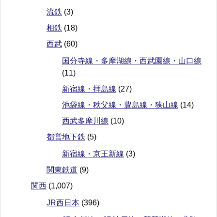
流鉄
(3)
相鉄
(18)
西武
(60)
国分寺線・多摩湖線・西武園線・山口線
(11)
新宿線・拝島線
(27)
池袋線・秩父線・豊島線・狭山線
(14)
西武多摩川線
(10)
都営地下鉄
(5)
新宿線・京王新線
(3)
関東鉄道
(9)
関西
(1,007)
JR西日本
(396)