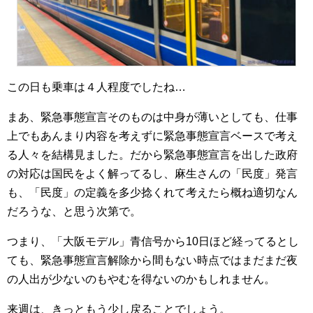
この日も乗車は４人程度でしたね…
まあ、緊急事態宣言そのものは中身が薄いとしても、仕事
上でもあんまり内容を考えずに緊急事態宣言ベースで考え
る人々を結構見ました。だから緊急事態宣言を出した政府
の対応は国民をよく解ってるし、麻生さんの「民度」発言
も、「民度」の定義を多少捻くれて考えたら概ね適切なん
だろうな、と思う次第で。
つまり、「大阪モデル」青信号から10日ほど経ってるとし
ても、緊急事態宣言解除から間もない時点ではまだまだ夜
の人出が少ないのもやむを得ないのかもしれません。
来週は、きっともう少し戻ることでしょう。