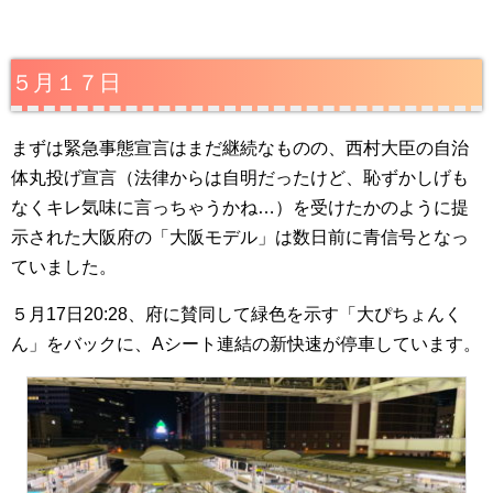
５月１７日
まずは緊急事態宣言はまだ継続なものの、西村大臣の自治
体丸投げ宣言（法律からは自明だったけど、恥ずかしげも
なくキレ気味に言っちゃうかね…）を受けたかのように提
示された大阪府の「大阪モデル」は数日前に青信号となっ
ていました。
５月17日20:28、府に賛同して緑色を示す「大ぴちょんく
ん」をバックに、Aシート連結の新快速が停車しています。