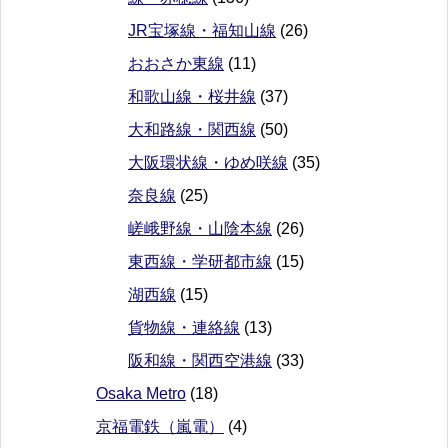
JR宝塚線・福知山線
(26)
おおさか東線
(11)
和歌山線・桜井線
(37)
大和路線・関西線
(50)
大阪環状線・ゆめ咲線
(35)
奈良線
(25)
嵯峨野線・山陰本線
(26)
東西線・学研都市線
(15)
湖西線
(15)
貨物線・連絡線
(13)
阪和線・関西空港線
(33)
Osaka Metro
(18)
京福電鉄（嵐電）
(4)