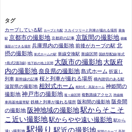
タグ
カーブしている駅
スカイツリーと列車が撮れる場所
カーブと勾配
乗換
京阪間の撮影地
京都市の撮影地
京都府の記事
駅
俯瞰
北
兵庫県内の撮影地
前後がカーブの駅
撮影ができる場所
摂の撮影地
単線交換駅
単線区間
国鉄型配線(単式
単式ホームの駅
大阪市の撮影地
大阪府
+島式2面3線)
地下鉄の地上区間
内の撮影地
奈良県の撮影地
島式ホーム
折返し
桜と列車が撮れる場所
列車
新幹線の記事
構内踏切のある駅
相対式ホーム
神姫間の
滋賀県の撮影地
相対式・高架ホーム
神戸市の撮影地
撮影地
複数路線アクセス
複々線区間
跨線橋
阪奈間
阪和間の撮影地
鉄橋と列車が撮れる場所
車両基地最寄駅
駅からそこそ
阪神地域の撮影地
の撮影地
こ近い撮影地
駅からやや遠い撮影地
駅から
駅撮り
駅近の撮影地
遠い撮影地
高架
駅間のカーブ