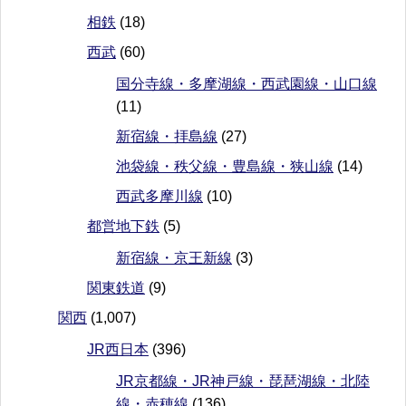
相鉄
(18)
西武
(60)
国分寺線・多摩湖線・西武園線・山口線
(11)
新宿線・拝島線
(27)
池袋線・秩父線・豊島線・狭山線
(14)
西武多摩川線
(10)
都営地下鉄
(5)
新宿線・京王新線
(3)
関東鉄道
(9)
関西
(1,007)
JR西日本
(396)
JR京都線・JR神戸線・琵琶湖線・北陸
線・赤穂線
(136)