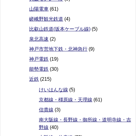
山陽電車
(61)
嵯峨野観光鉄道
(4)
比叡山鉄道(坂本ケーブル線)
(5)
泉北高速
(2)
神戸市営地下鉄・北神急行
(9)
神戸電鉄
(19)
能勢電鉄
(30)
近鉄
(215)
けいはんな線
(5)
京都線・橿原線・天理線
(61)
信貴線
(3)
南大阪線・長野線・御所線・道明寺線・吉
野線
(40)