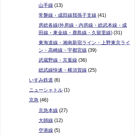
山手線
(13)
常磐線・成田線我孫子支線
(41)
房総各線(外房線・内房線・総武本線・成
田線・東金線・鹿島線・久留里線)
(31)
東海道線・湘南新宿ライン・上野東京ライ
ン・高崎線・宇都宮線
(39)
武蔵野線・京葉線
(36)
総武線快速・横須賀線
(25)
いすみ鉄道
(6)
ニューシャトル
(1)
京急
(46)
京急本線
(27)
大師線
(12)
空港線
(5)