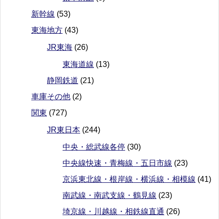
新幹線
(53)
東海地方
(43)
JR東海
(26)
東海道線
(13)
静岡鉄道
(21)
車庫その他
(2)
関東
(727)
JR東日本
(244)
中央・総武線各停
(30)
中央線快速・青梅線・五日市線
(23)
京浜東北線・根岸線・横浜線・相模線
(41)
南武線・南武支線・鶴見線
(23)
埼京線・川越線・相鉄線直通
(26)