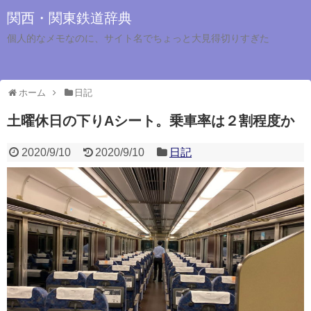
関西・関東鉄道辞典
個人的なメモなのに、サイト名でちょっと大見得切りすぎた
ホーム
日記
土曜休日の下りAシート。乗車率は２割程度か
2020/9/10
2020/9/10
日記