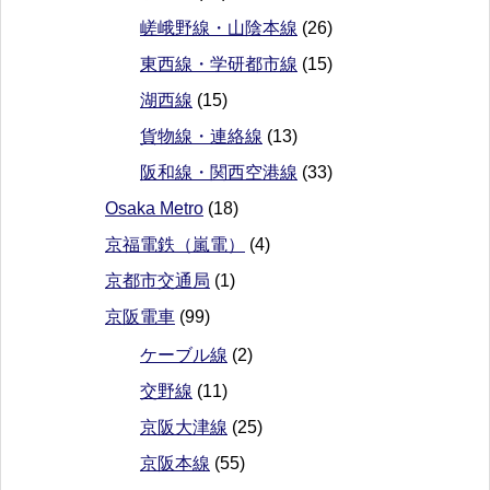
嵯峨野線・山陰本線
(26)
東西線・学研都市線
(15)
湖西線
(15)
貨物線・連絡線
(13)
阪和線・関西空港線
(33)
Osaka Metro
(18)
京福電鉄（嵐電）
(4)
京都市交通局
(1)
京阪電車
(99)
ケーブル線
(2)
交野線
(11)
京阪大津線
(25)
京阪本線
(55)