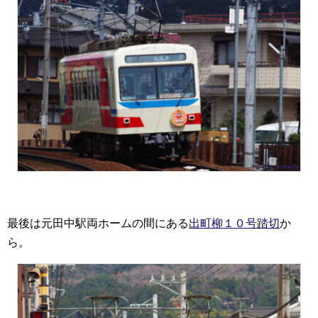
最後は元田中駅両ホームの間にある
出町柳１０号踏切
か
ら。