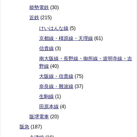
能勢電鉄
(30)
近鉄
(215)
けいはんな線
(5)
京都線・橿原線・天理線
(61)
信貴線
(3)
南大阪線・長野線・御所線・道明寺線・吉
野線
(40)
大阪線・信貴線
(75)
奈良線・難波線
(37)
生駒線
(1)
田原本線
(4)
阪堺電車
(20)
阪急
(187)