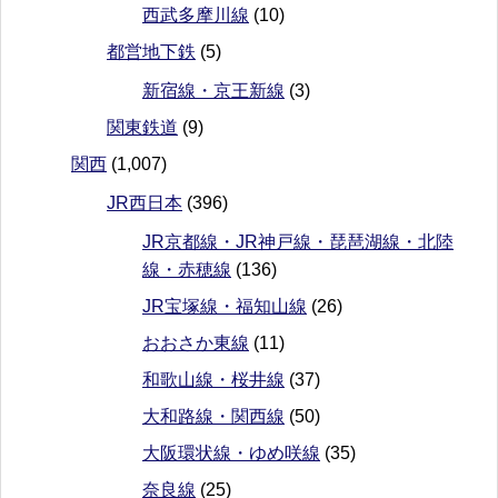
西武多摩川線
(10)
都営地下鉄
(5)
新宿線・京王新線
(3)
関東鉄道
(9)
関西
(1,007)
JR西日本
(396)
JR京都線・JR神戸線・琵琶湖線・北陸
線・赤穂線
(136)
JR宝塚線・福知山線
(26)
おおさか東線
(11)
和歌山線・桜井線
(37)
大和路線・関西線
(50)
大阪環状線・ゆめ咲線
(35)
奈良線
(25)