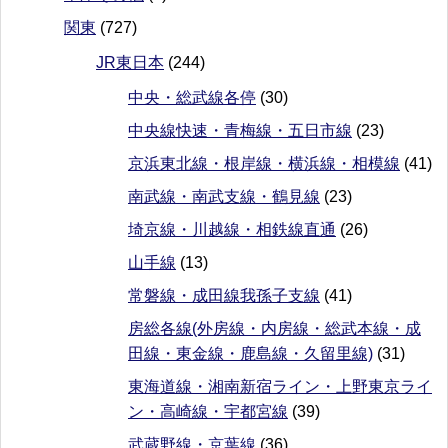
関東
(727)
JR東日本
(244)
中央・総武線各停
(30)
中央線快速・青梅線・五日市線
(23)
京浜東北線・根岸線・横浜線・相模線
(41)
南武線・南武支線・鶴見線
(23)
埼京線・川越線・相鉄線直通
(26)
山手線
(13)
常磐線・成田線我孫子支線
(41)
房総各線(外房線・内房線・総武本線・成
田線・東金線・鹿島線・久留里線)
(31)
東海道線・湘南新宿ライン・上野東京ライ
ン・高崎線・宇都宮線
(39)
武蔵野線・京葉線
(36)