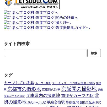
サイト内検索
タグ
カーブしている駅
スカイツリーと列車が撮れる場所
カーブと勾配
乗換
京阪間の撮影地
京都市の撮影地
京都府の記事
駅
俯瞰
北
兵庫県内の撮影地
前後がカーブの駅
撮影ができる場所
摂の撮影地
単線交換駅
単線区間
国鉄型配線(単式
単式ホームの駅