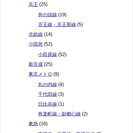
京王
(25)
井の頭線
(19)
京王線・京王新線
(5)
北総線
(14)
小田急
(52)
小田原線
(52)
新京成
(25)
東京メトロ
(9)
丸の内線
(4)
千代田線
(3)
日比谷線
(1)
有楽町線・副都心線
(2)
東急
(16)