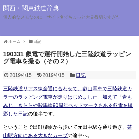
関西・関東鉄道辞典
個人的なメモなのに、サイト名でちょっと大見得切りすぎた
ホーム
日記
190331 叡電で運行開始した三陸鉄道ラッピン
グ電車を撮る（その２）
2019/4/15
2019/4/15
日記
三陸鉄道リアス線全通に合わせて、叡山電車で三陸鉄道カ
ラーのラッピング電車が走りはじめました。加えて「青も
みじ」きららや鞍馬線90周年ベッドマークもある叡電を撮
影した日記
の後半です。
ということで出町柳駅から歩いて元田中駅を通り過ぎ、
茶
山駅方向にある大きなカーブ
の途中へ。