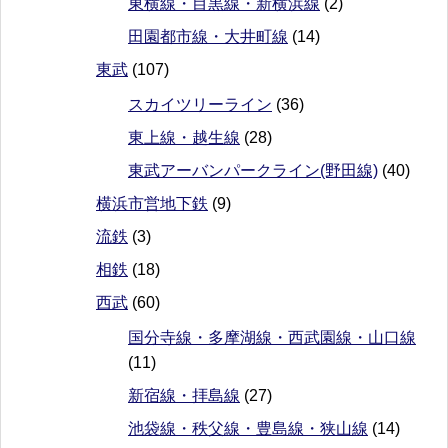
東横線・目黒線・新横浜線
(2)
田園都市線・大井町線
(14)
東武
(107)
スカイツリーライン
(36)
東上線・越生線
(28)
東武アーバンパークライン(野田線)
(40)
横浜市営地下鉄
(9)
流鉄
(3)
相鉄
(18)
西武
(60)
国分寺線・多摩湖線・西武園線・山口線
(11)
新宿線・拝島線
(27)
池袋線・秩父線・豊島線・狭山線
(14)