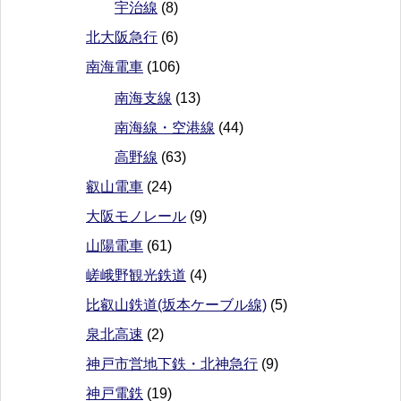
宇治線
(8)
北大阪急行
(6)
南海電車
(106)
南海支線
(13)
南海線・空港線
(44)
高野線
(63)
叡山電車
(24)
大阪モノレール
(9)
山陽電車
(61)
嵯峨野観光鉄道
(4)
比叡山鉄道(坂本ケーブル線)
(5)
泉北高速
(2)
神戸市営地下鉄・北神急行
(9)
神戸電鉄
(19)