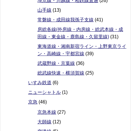
埼京線・川越線・相鉄線直通
(26)
山手線
(13)
常磐線・成田線我孫子支線
(41)
房総各線(外房線・内房線・総武本線・成
田線・東金線・鹿島線・久留里線)
(31)
東海道線・湘南新宿ライン・上野東京ライ
ン・高崎線・宇都宮線
(39)
武蔵野線・京葉線
(36)
総武線快速・横須賀線
(25)
いすみ鉄道
(6)
ニューシャトル
(1)
京急
(46)
京急本線
(27)
大師線
(12)