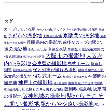
タグ
カーブしている駅
スカイツリーと列車が撮れる場所
カーブと勾配
乗換
京阪間の撮影地
京都市の撮影地
京都府の記事
駅
俯瞰
北
兵庫県内の撮影地
前後がカーブの駅
撮影ができる場所
摂の撮影地
単線交換駅
単線区間
国鉄型配線(単式
単式ホームの駅
大阪市の撮影地
大阪府
+島式2面3線)
地下鉄の地上区間
内の撮影地
奈良県の撮影地
島式ホーム
折返し
桜と列車が撮れる場所
列車
新幹線の記事
構内踏切のある駅
相対式ホーム
神姫間の
滋賀県の撮影地
相対式・高架ホーム
神戸市の撮影地
撮影地
複数路線アクセス
複々線区間
跨線橋
阪奈間
阪和間の撮影地
鉄橋と列車が撮れる場所
車両基地最寄駅
駅からそこそ
阪神地域の撮影地
の撮影地
こ近い撮影地
駅からやや遠い撮影地
駅から