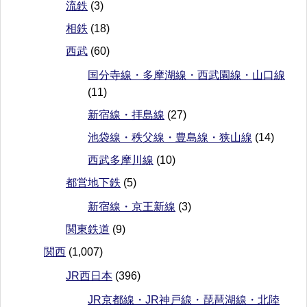
流鉄
(3)
相鉄
(18)
西武
(60)
国分寺線・多摩湖線・西武園線・山口線
(11)
新宿線・拝島線
(27)
池袋線・秩父線・豊島線・狭山線
(14)
西武多摩川線
(10)
都営地下鉄
(5)
新宿線・京王新線
(3)
関東鉄道
(9)
関西
(1,007)
JR西日本
(396)
JR京都線・JR神戸線・琵琶湖線・北陸