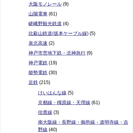
大阪モノレール
(9)
山陽電車
(61)
嵯峨野観光鉄道
(4)
比叡山鉄道(坂本ケーブル線)
(5)
泉北高速
(2)
神戸市営地下鉄・北神急行
(9)
神戸電鉄
(19)
能勢電鉄
(30)
近鉄
(215)
けいはんな線
(5)
京都線・橿原線・天理線
(61)
信貴線
(3)
南大阪線・長野線・御所線・道明寺線・吉
野線
(40)