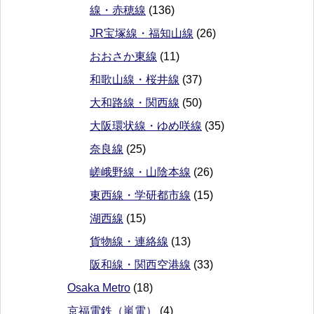
線・赤穂線
(136)
JR宝塚線・福知山線
(26)
おおさか東線
(11)
和歌山線・桜井線
(37)
大和路線・関西線
(50)
大阪環状線・ゆめ咲線
(35)
奈良線
(25)
嵯峨野線・山陰本線
(26)
東西線・学研都市線
(15)
湖西線
(15)
貨物線・連絡線
(13)
阪和線・関西空港線
(33)
Osaka Metro
(18)
京福電鉄（嵐電）
(4)