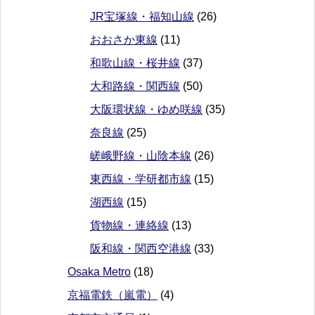
JR宝塚線・福知山線
(26)
おおさか東線
(11)
和歌山線・桜井線
(37)
大和路線・関西線
(50)
大阪環状線・ゆめ咲線
(35)
奈良線
(25)
嵯峨野線・山陰本線
(26)
東西線・学研都市線
(15)
湖西線
(15)
貨物線・連絡線
(13)
阪和線・関西空港線
(33)
Osaka Metro
(18)
京福電鉄（嵐電）
(4)