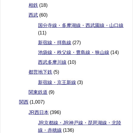
相鉄
(18)
西武
(60)
国分寺線・多摩湖線・西武園線・山口線
(11)
新宿線・拝島線
(27)
池袋線・秩父線・豊島線・狭山線
(14)
西武多摩川線
(10)
都営地下鉄
(5)
新宿線・京王新線
(3)
関東鉄道
(9)
関西
(1,007)
JR西日本
(396)
JR京都線・JR神戸線・琵琶湖線・北陸
線・赤穂線
(136)