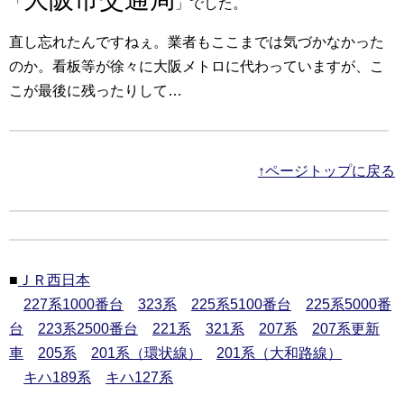
「
」でした。
直し忘れたんですねぇ。業者もここまでは気づかなかった
のか。看板等が徐々に大阪メトロに代わっていますが、こ
こが最後に残ったりして…
↑ページトップに戻る
■
ＪＲ西日本
227系1000番台
323系
225系5100番台
225系5000番
台
223系2500番台
221系
321系
207系
207系更新
車
205系
201系（環状線）
201系（大和路線）
キハ189系
キハ127系