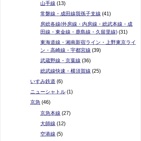
山手線
(13)
常磐線・成田線我孫子支線
(41)
房総各線(外房線・内房線・総武本線・成
田線・東金線・鹿島線・久留里線)
(31)
東海道線・湘南新宿ライン・上野東京ライ
ン・高崎線・宇都宮線
(39)
武蔵野線・京葉線
(36)
総武線快速・横須賀線
(25)
いすみ鉄道
(6)
ニューシャトル
(1)
京急
(46)
京急本線
(27)
大師線
(12)
空港線
(5)