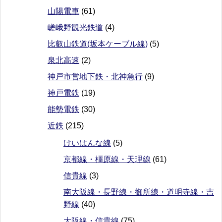
山陽電車
(61)
嵯峨野観光鉄道
(4)
比叡山鉄道(坂本ケーブル線)
(5)
泉北高速
(2)
神戸市営地下鉄・北神急行
(9)
神戸電鉄
(19)
能勢電鉄
(30)
近鉄
(215)
けいはんな線
(5)
京都線・橿原線・天理線
(61)
信貴線
(3)
南大阪線・長野線・御所線・道明寺線・吉
野線
(40)
大阪線・信貴線
(75)