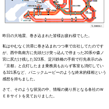
昨日の大地震、巻き込まれた皆様お疲れ様でした。
私はやむなく渋滞に巻き込まれつつ車で出社してたのです
が、西中島南方に先頭だけ突っ込んで停まった20系や森ノ
宮に尻だけ残した323系、淀川鉄橋の手前で行先表示のみ
「京都」と点灯したまま乗務員もおらず客室も消灯してい
る321系など、パニックムービーのような終末的様相という
感想を持ちました。
さて、そのような状況の中、情報の拠り所となる各社のＷ
ＥＢサイトを見ておりました。