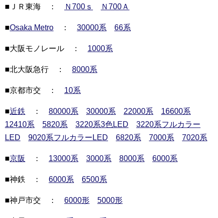
■ＪＲ東海 ：
Ｎ700ｓ
Ｎ700Ａ
■
Osaka Metro
：
30000系
66系
■大阪モノレール ：
1000系
■北大阪急行 ：
8000系
■京都市交 ：
10系
■
近鉄
：
80000系
30000系
22000系
16600系
12410系
5820系
3220系3色LED
3220系フルカラー
LED
9020系フルカラーLED
6820系
7000系
7020系
■
京阪
：
13000系
3000系
8000系
6000系
■神鉄 ：
6000系
6500系
■神戸市交 ：
6000形
5000形