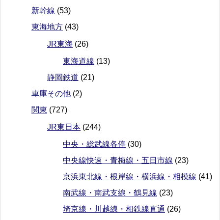
新幹線
(53)
東海地方
(43)
JR東海
(26)
東海道線
(13)
静岡鉄道
(21)
車庫その他
(2)
関東
(727)
JR東日本
(244)
中央・総武線各停
(30)
中央線快速・青梅線・五日市線
(23)
京浜東北線・根岸線・横浜線・相模線
(41)
南武線・南武支線・鶴見線
(23)
埼京線・川越線・相鉄線直通
(26)