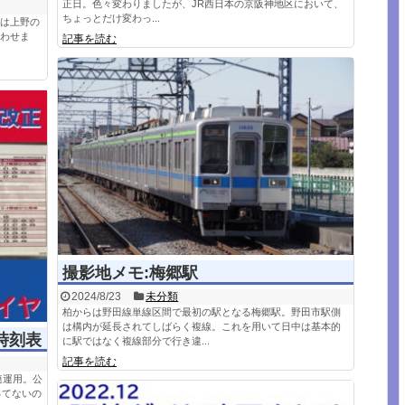
正日。色々変わりましたが、JR西日本の京阪神地区において、
ちょっとだけ変わっ...
」は上野の
伺わせま
記事を読む
撮影地メモ:梅郷駅
2024/8/23
未分類
柏からは野田線単線区間で最初の駅となる梅郷駅。野田市駅側
は構内が延長されてしばらく複線。これを用いて日中は基本的
時刻表
に駅ではなく複線部分で行き違...
記事を読む
連運用。公
ってないの