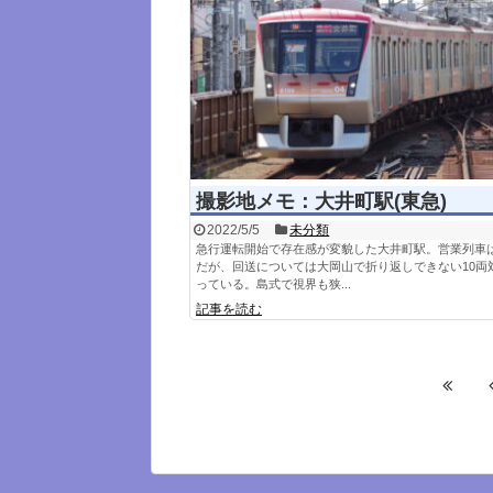
撮影地メモ：大井町駅(東急)
2022/5/5
未分類
急行運転開始で存在感が変貌した大井町駅。営業列車
だが、回送については大岡山で折り返しできない10両
っている。島式で視界も狭...
記事を読む