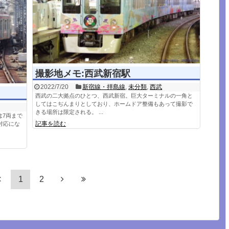
撮影地メモ:西武新宿駅
2022/7/20
新宿線・拝島線
,
未分類
,
西武
西武の二大拠点のひとつ、西武新宿。巨大ターミナルの一角と
してはこぢんまりとしており、ホームドア整備もあって撮影で
きる場所は限定される。 ...
は7両まで
記事を読む
対応にな
1
2