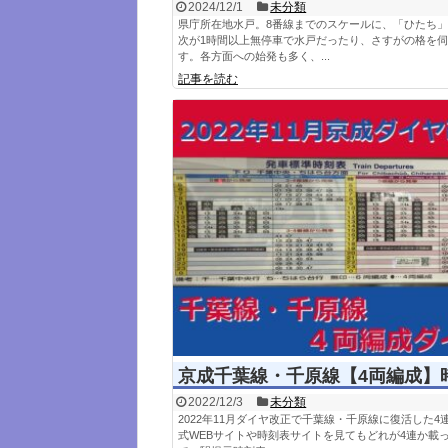
2024/12/1
未分類
県庁所在地水戸。8番線までのスケールに、「ひたち
次が1時間以上無停車で水戸だったり、さすがの格を
す。各方面への始発も多く、...
記事を読む
京成千葉線・千原線【4両編成】
2022/12/3
未分類
2022年11月ダイヤ改正で千葉線・千原線に復活した4
式WEBサイトや時刻表サイトを見てもどれが4連か載