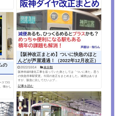
【阪神改正まとめ】ついに快急のほと
んどが芦屋通過！（2022年12月改正）
ムの
2022/10/14
未分類
阪神本線8連化工事を追っていた身としては「ついに来た」思う
の快急停車駅変更。今回の改正をまとめました。減便はありま
すが、阪急に比してだいぶプ...
ースで行
記事を読む
画、懐かし