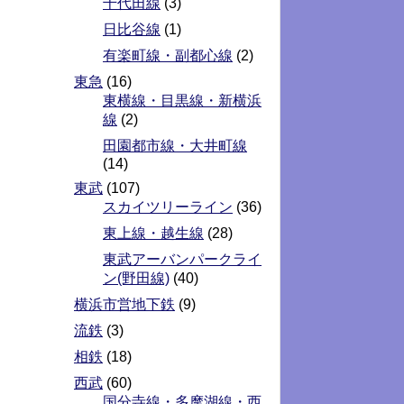
千代田線
(3)
日比谷線
(1)
有楽町線・副都心線
(2)
東急
(16)
東横線・目黒線・新横浜
線
(2)
田園都市線・大井町線
(14)
東武
(107)
スカイツリーライン
(36)
東上線・越生線
(28)
東武アーバンパークライ
ン(野田線)
(40)
横浜市営地下鉄
(9)
流鉄
(3)
相鉄
(18)
西武
(60)
国分寺線・多摩湖線・西