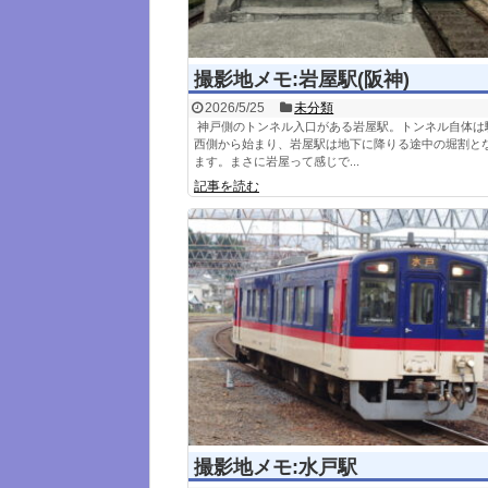
撮影地メモ:岩屋駅(阪神)
2026/5/25
未分類
神戸側のトンネル入口がある岩屋駅。トンネル自体は
西側から始まり、岩屋駅は地下に降りる途中の堀割と
ます。まさに岩屋って感じで...
記事を読む
撮影地メモ:水戸駅