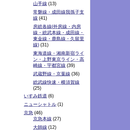
山手線
(13)
常磐線・成田線我孫子支
線
(41)
房総各線(外房線・内房
線・総武本線・成田線・
東金線・鹿島線・久留里
線)
(31)
東海道線・湘南新宿ライ
ン・上野東京ライン・高
崎線・宇都宮線
(39)
武蔵野線・京葉線
(36)
総武線快速・横須賀線
(25)
いすみ鉄道
(6)
ニューシャトル
(1)
京急
(46)
京急本線
(27)
大師線
(12)