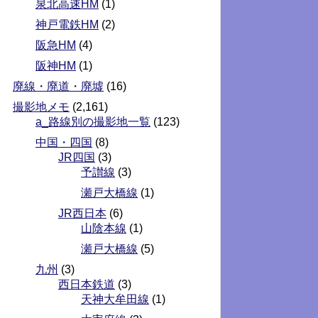
泉北高速HM
(1)
神戸電鉄HM
(2)
阪急HM
(4)
阪神HM
(1)
廃線・廃道・廃墟
(16)
撮影地メモ
(2,161)
a_路線別の撮影地一覧
(123)
中国・四国
(8)
JR四国
(3)
予讃線
(3)
瀬戸大橋線
(1)
JR西日本
(6)
山陰本線
(1)
瀬戸大橋線
(5)
九州
(3)
西日本鉄道
(3)
天神大牟田線
(1)