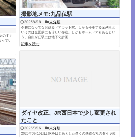
撮影地メモ:九品仏駅
2025/4/18
未分類
令和になってなお残るドアカット駅。しかも停車する全列車と
いうのは全国的にも珍しい存在。しかもホームドアもあるとい
駅のすぐ
う。自由が丘駅には地下化計画...
なってい
記事を読む
ダイヤ改正、JR西日本で少し変更され
たこと
2025/3/16
未分類
2025年3月15日はJRをはじめとした多くの鉄道会社のダイヤ改