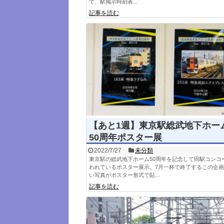
で、駅掲示時刻表...
記事を読む
【あと1週】東京駅総武地下ホー
50周年ポスター展
2022/7/27
未分類
東京駅の総武地下ホーム50周年を記念して同駅コンコ
われているポスター展示。7月一杯で終了するこの企
い写真がポスター形式で貼...
記事を読む