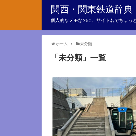
関西・関東鉄道辞典
個人的なメモなのに、サイト名でちょっ
ホーム
未分類
「
未分類
」
一覧