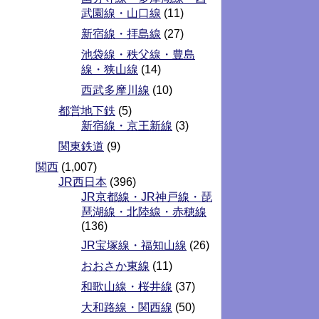
武園線・山口線
(11)
新宿線・拝島線
(27)
池袋線・秩父線・豊島
線・狭山線
(14)
西武多摩川線
(10)
都営地下鉄
(5)
新宿線・京王新線
(3)
関東鉄道
(9)
関西
(1,007)
JR西日本
(396)
JR京都線・JR神戸線・琵
琶湖線・北陸線・赤穂線
(136)
JR宝塚線・福知山線
(26)
おおさか東線
(11)
和歌山線・桜井線
(37)
大和路線・関西線
(50)