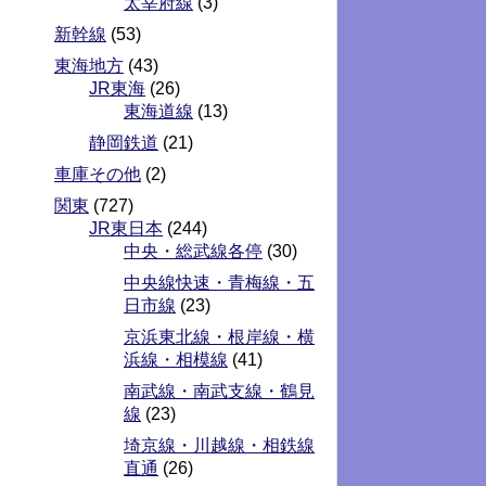
太宰府線
(3)
新幹線
(53)
東海地方
(43)
JR東海
(26)
東海道線
(13)
静岡鉄道
(21)
車庫その他
(2)
関東
(727)
JR東日本
(244)
中央・総武線各停
(30)
中央線快速・青梅線・五
日市線
(23)
京浜東北線・根岸線・横
浜線・相模線
(41)
南武線・南武支線・鶴見
線
(23)
埼京線・川越線・相鉄線
直通
(26)