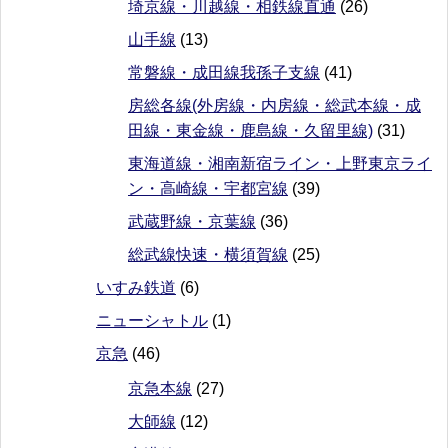
埼京線・川越線・相鉄線直通
(26)
山手線
(13)
常磐線・成田線我孫子支線
(41)
房総各線(外房線・内房線・総武本線・成
田線・東金線・鹿島線・久留里線)
(31)
東海道線・湘南新宿ライン・上野東京ライ
ン・高崎線・宇都宮線
(39)
武蔵野線・京葉線
(36)
総武線快速・横須賀線
(25)
いすみ鉄道
(6)
ニューシャトル
(1)
京急
(46)
京急本線
(27)
大師線
(12)