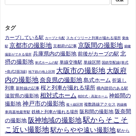
タグ
カーブしている駅
スカイツリーと列車が撮れる場所
カーブと勾配
乗換
京阪間の撮影地
京都市の撮影地
京都府の記事
駅
俯瞰
北
兵庫県内の撮影地
前後がカーブの駅
撮影ができる場所
摂の撮影地
単線交換駅
単線区間
国鉄型配線(単式
単式ホームの駅
大阪市の撮影地
大阪府
+島式2面3線)
地下鉄の地上区間
内の撮影地
奈良県の撮影地
島式ホーム
折返し
桜と列車が撮れる場所
列車
新幹線の記事
構内踏切のある駅
相対式ホーム
神姫間の
滋賀県の撮影地
相対式・高架ホーム
神戸市の撮影地
撮影地
複数路線アクセス
複々線区間
跨線橋
阪奈間
阪和間の撮影地
鉄橋と列車が撮れる場所
車両基地最寄駅
駅からそこそ
阪神地域の撮影地
の撮影地
こ近い撮影地
駅からやや遠い撮影地
駅から