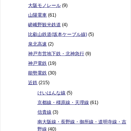
大阪モノレール
(9)
山陽電車
(61)
嵯峨野観光鉄道
(4)
比叡山鉄道(坂本ケーブル線)
(5)
泉北高速
(2)
神戸市営地下鉄・北神急行
(9)
神戸電鉄
(19)
能勢電鉄
(30)
近鉄
(215)
けいはんな線
(5)
京都線・橿原線・天理線
(61)
信貴線
(3)
南大阪線・長野線・御所線・道明寺線・吉
野線
(40)