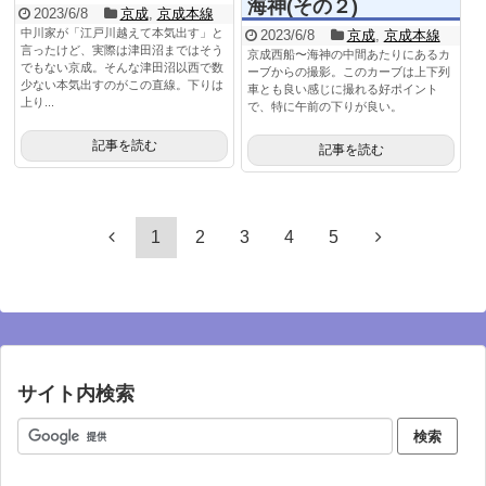
海神(その２)
2023/6/8
京成
,
京成本線
中川家が「江戸川越えて本気出す」と
2023/6/8
京成
,
京成本線
言ったけど、実際は津田沼まではそう
京成西船〜海神の中間あたりにあるカ
でもない京成。そんな津田沼以西で数
ーブからの撮影。このカーブは上下列
少ない本気出すのがこの直線。下りは
車とも良い感じに撮れる好ポイント
上り...
で、特に午前の下りが良い。
記事を読む
記事を読む
1
2
3
4
5
サイト内検索