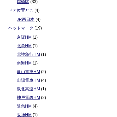
鶴橋駅
(33)
ドア位置どこ
(4)
JR西日本
(4)
ヘッドマーク
(19)
京阪HM
(1)
北急HM
(1)
北神急行HM
(1)
南海HM
(1)
叡山電車HM
(2)
山陽電車HM
(4)
泉北高速HM
(1)
神戸電鉄HM
(2)
阪急HM
(4)
阪神HM
(1)