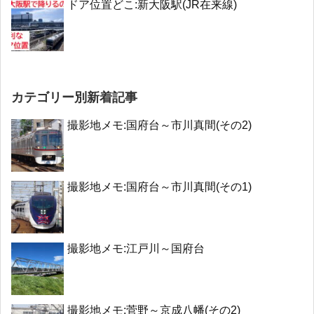
ドア位置どこ:新大阪駅(JR在来線)
カテゴリー別新着記事
撮影地メモ:国府台～市川真間(その2)
撮影地メモ:国府台～市川真間(その1)
撮影地メモ:江戸川～国府台
撮影地メモ:菅野～京成八幡(その2)