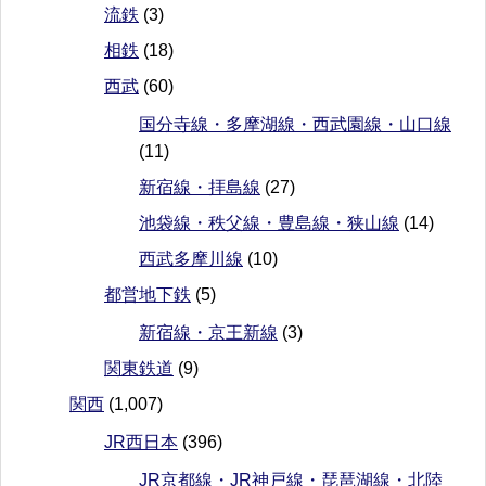
流鉄
(3)
相鉄
(18)
西武
(60)
国分寺線・多摩湖線・西武園線・山口線
(11)
新宿線・拝島線
(27)
池袋線・秩父線・豊島線・狭山線
(14)
西武多摩川線
(10)
都営地下鉄
(5)
新宿線・京王新線
(3)
関東鉄道
(9)
関西
(1,007)
JR西日本
(396)
JR京都線・JR神戸線・琵琶湖線・北陸