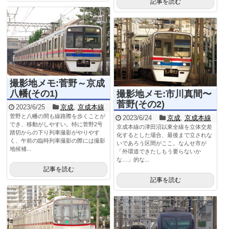
記事を読む
撮影地メモ:菅野～京成
八幡(その1)
撮影地メモ:市川真間〜
菅野(その2)
2023/6/25
京成
,
京成本線
菅野と八幡の間も線路際を歩くことが
2023/6/24
京成
,
京成本線
でき、移動がしやすい。特に菅野2号
京成本線の津田沼以東全線を立体交差
踏切からの下り列車撮影がやりやす
化するとした場合、最後まで立されな
く、午前の臨時列車撮影の際には撮影
いであろう区間がここ。なんせ市が
地候補...
「外環道できたしもう要らないか
な…」的な...
記事を読む
記事を読む