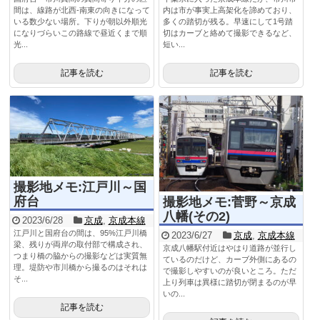
間は、線路が北西-南東の向きになって
内は市が事実上高架化を諦めており、
いる数少ない場所。下りが朝以外順光
多くの踏切が残る。早速にして1号踏
になりづらいこの路線で昼近くまで順
切はカーブと絡めて撮影できるなど、
光...
短い...
記事を読む
記事を読む
撮影地メモ:江戸川～国
府台
撮影地メモ:菅野～京成
八幡(その2)
2023/6/28
京成
,
京成本線
江戸川と国府台の間は、95%江戸川橋
2023/6/27
京成
,
京成本線
梁、残りが両岸の取付部で構成され、
京成八幡駅付近はやはり道路が並行し
つまり橋の脇からの撮影などは実質無
ているのだけど、カーブ外側にあるの
理。堤防や市川橋から撮るのはそれは
で撮影しやすいのが良いところ。ただ
そ...
上り列車は異様に踏切が閉まるのが早
いの...
記事を読む