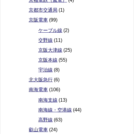
京福電鉄（嵐電）
(4)
京都市交通局
(1)
京阪電車
(99)
ケーブル線
(2)
交野線
(11)
京阪大津線
(25)
京阪本線
(55)
宇治線
(8)
北大阪急行
(6)
南海電車
(106)
南海支線
(13)
南海線・空港線
(44)
高野線
(63)
叡山電車
(24)