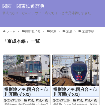
関西・関東鉄道辞典
個人的なメモなのに、サイト名でちょっと大見得切りすぎた
ホーム
撮影地メモ
関東
京成
京成本線
「
京成本線
」
一覧
撮影地メモ:国府台～市
撮影地メモ:国府台～市
川真間(その2)
川真間(その1)
2023/6/30
京成
,
京成本線
2023/6/29
京成
,
京成本線
国府台〜市川真間の真間寄り半分の区
千葉県に入った京成本線だが、市川市