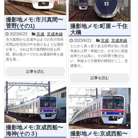
撮影地メモ:市川真間〜
菅野(その1)
撮影地メモ:町屋～千住
大橋
2023/6/23
京成
,
京成本線
市川真間から京成中山までの市川市内
2023/6/21
京成
,
京成本線
区間は住宅街の中を抜けるような場所
とにかく真っ直ぐ走る区間が短い京成
が多く、それは市川真間駅付近も同
本線の上野～青砥だが、さすがに高架
様。駅の急カーブのため通過列車も速
化率だけは高い。その区間で数少な
度を落...
い、本線上り方最初の踏切がここ。交
通量の...
記事を読む
記事を読む
撮影地メモ:京成西船〜
海神(その３)
撮影地メモ:京成西船〜