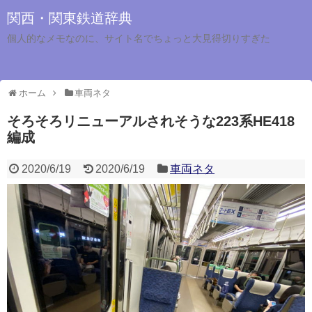
関西・関東鉄道辞典
個人的なメモなのに、サイト名でちょっと大見得切りすぎた
ホーム
車両ネタ
そろそろリニューアルされそうな223系HE418
編成
2020/6/19
2020/6/19
車両ネタ