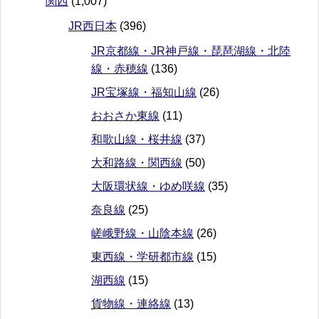
関西
(1,007)
JR西日本
(396)
JR京都線・JR神戸線・琵琶湖線・北陸
線・赤穂線
(136)
JR宝塚線・福知山線
(26)
おおさか東線
(11)
和歌山線・桜井線
(37)
大和路線・関西線
(50)
大阪環状線・ゆめ咲線
(35)
奈良線
(25)
嵯峨野線・山陰本線
(26)
東西線・学研都市線
(15)
湖西線
(15)
貨物線・連絡線
(13)