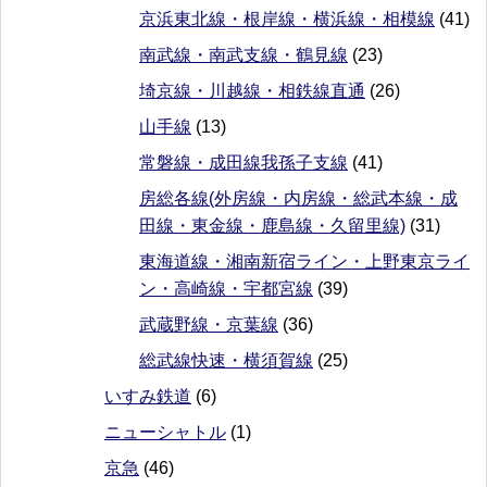
京浜東北線・根岸線・横浜線・相模線
(41)
南武線・南武支線・鶴見線
(23)
埼京線・川越線・相鉄線直通
(26)
山手線
(13)
常磐線・成田線我孫子支線
(41)
房総各線(外房線・内房線・総武本線・成
田線・東金線・鹿島線・久留里線)
(31)
東海道線・湘南新宿ライン・上野東京ライ
ン・高崎線・宇都宮線
(39)
武蔵野線・京葉線
(36)
総武線快速・横須賀線
(25)
いすみ鉄道
(6)
ニューシャトル
(1)
京急
(46)