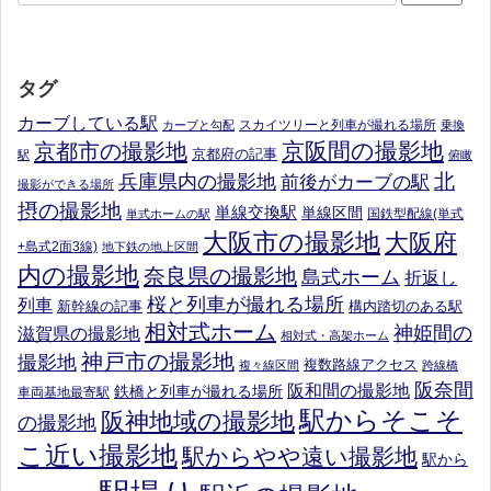
タグ
カーブしている駅
スカイツリーと列車が撮れる場所
カーブと勾配
乗換
京阪間の撮影地
京都市の撮影地
京都府の記事
駅
俯瞰
北
兵庫県内の撮影地
前後がカーブの駅
撮影ができる場所
摂の撮影地
単線交換駅
単線区間
国鉄型配線(単式
単式ホームの駅
大阪市の撮影地
大阪府
+島式2面3線)
地下鉄の地上区間
内の撮影地
奈良県の撮影地
島式ホーム
折返し
桜と列車が撮れる場所
列車
新幹線の記事
構内踏切のある駅
相対式ホーム
神姫間の
滋賀県の撮影地
相対式・高架ホーム
神戸市の撮影地
撮影地
複数路線アクセス
複々線区間
跨線橋
阪奈間
阪和間の撮影地
鉄橋と列車が撮れる場所
車両基地最寄駅
駅からそこそ
阪神地域の撮影地
の撮影地
こ近い撮影地
駅からやや遠い撮影地
駅から