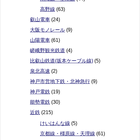
高野線
(63)
叡山電車
(24)
大阪モノレール
(9)
山陽電車
(61)
嵯峨野観光鉄道
(4)
比叡山鉄道(坂本ケーブル線)
(5)
泉北高速
(2)
神戸市営地下鉄・北神急行
(9)
神戸電鉄
(19)
能勢電鉄
(30)
近鉄
(215)
けいはんな線
(5)
京都線・橿原線・天理線
(61)