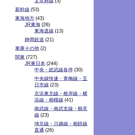
太宰府線
(3)
新幹線
(53)
東海地方
(43)
JR東海
(26)
東海道線
(13)
静岡鉄道
(21)
車庫その他
(2)
関東
(727)
JR東日本
(244)
中央・総武線各停
(30)
中央線快速・青梅線・五
日市線
(23)
京浜東北線・根岸線・横
浜線・相模線
(41)
南武線・南武支線・鶴見
線
(23)
埼京線・川越線・相鉄線
直通
(26)