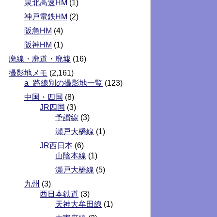
泉北高速HM
(1)
神戸電鉄HM
(2)
阪急HM
(4)
阪神HM
(1)
廃線・廃道・廃墟
(16)
撮影地メモ
(2,161)
a_路線別の撮影地一覧
(123)
中国・四国
(8)
JR四国
(3)
予讃線
(3)
瀬戸大橋線
(1)
JR西日本
(6)
山陰本線
(1)
瀬戸大橋線
(5)
九州
(3)
西日本鉄道
(3)
天神大牟田線
(1)