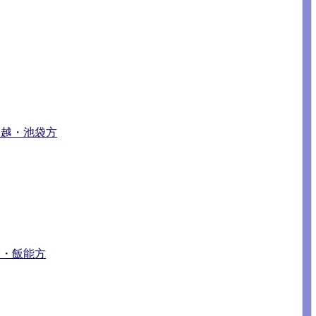
川越・池袋方
宿・飯能方