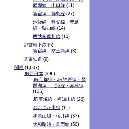
武園線・山口線
(11)
新宿線・拝島線
(27)
池袋線・秩父線・豊島
線・狭山線
(14)
西武多摩川線
(10)
都営地下鉄
(5)
新宿線・京王新線
(3)
関東鉄道
(9)
関西
(1,007)
JR西日本
(396)
JR京都線・JR神戸線・琵
琶湖線・北陸線・赤穂線
(136)
JR宝塚線・福知山線
(26)
おおさか東線
(11)
和歌山線・桜井線
(37)
大和路線・関西線
(50)