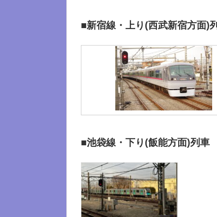
■新宿線・上り(西武新宿方面)
■池袋線・下り(飯能方面)列車