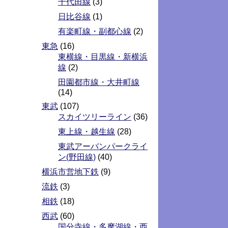
千代田線
(3)
日比谷線
(1)
有楽町線・副都心線
(2)
東急
(16)
東横線・目黒線・新横浜
線
(2)
田園都市線・大井町線
(14)
東武
(107)
スカイツリーライン
(36)
東上線・越生線
(28)
東武アーバンパークライ
ン(野田線)
(40)
横浜市営地下鉄
(9)
流鉄
(3)
相鉄
(18)
西武
(60)
国分寺線・多摩湖線・西