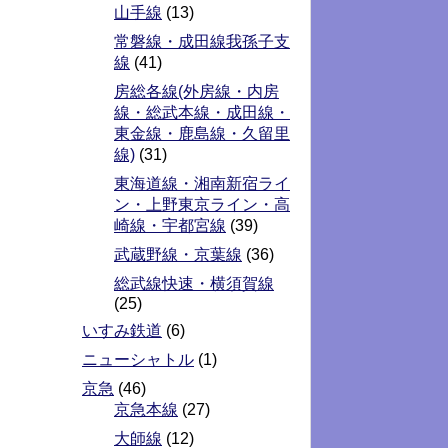
山手線
(13)
常磐線・成田線我孫子支
線
(41)
房総各線(外房線・内房
線・総武本線・成田線・
東金線・鹿島線・久留里
線)
(31)
東海道線・湘南新宿ライ
ン・上野東京ライン・高
崎線・宇都宮線
(39)
武蔵野線・京葉線
(36)
総武線快速・横須賀線
(25)
いすみ鉄道
(6)
ニューシャトル
(1)
京急
(46)
京急本線
(27)
大師線
(12)