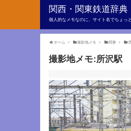
関西・関東鉄道辞典
個人的なメモなのに、サイト名でちょっ
ホーム
撮影地メモ
関東
撮影地メモ:所沢駅