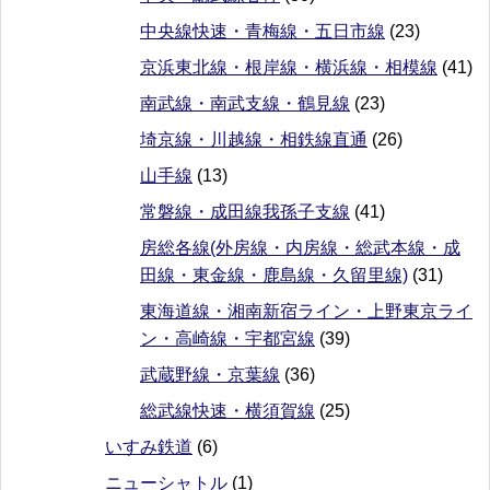
中央線快速・青梅線・五日市線
(23)
京浜東北線・根岸線・横浜線・相模線
(41)
南武線・南武支線・鶴見線
(23)
埼京線・川越線・相鉄線直通
(26)
山手線
(13)
常磐線・成田線我孫子支線
(41)
房総各線(外房線・内房線・総武本線・成
田線・東金線・鹿島線・久留里線)
(31)
東海道線・湘南新宿ライン・上野東京ライ
ン・高崎線・宇都宮線
(39)
武蔵野線・京葉線
(36)
総武線快速・横須賀線
(25)
いすみ鉄道
(6)
ニューシャトル
(1)