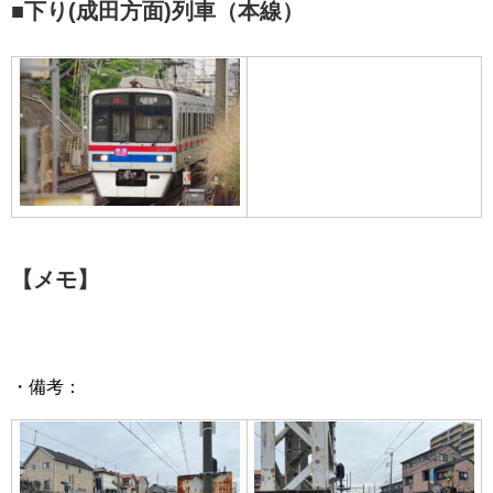
■下り(成田方面)列車（本線）
【メモ】
・備考：