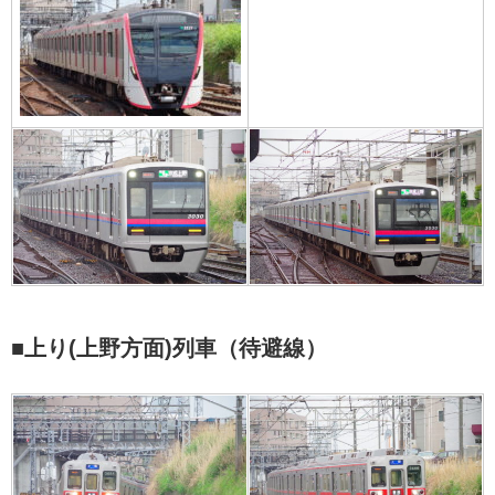
■上り(上野方面)列車（待避線）