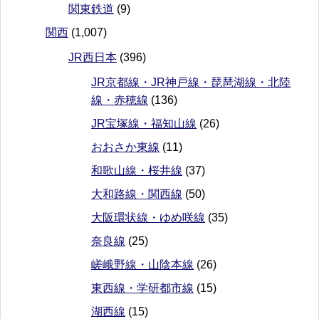
関東鉄道
(9)
関西
(1,007)
JR西日本
(396)
JR京都線・JR神戸線・琵琶湖線・北陸
線・赤穂線
(136)
JR宝塚線・福知山線
(26)
おおさか東線
(11)
和歌山線・桜井線
(37)
大和路線・関西線
(50)
大阪環状線・ゆめ咲線
(35)
奈良線
(25)
嵯峨野線・山陰本線
(26)
東西線・学研都市線
(15)
湖西線
(15)