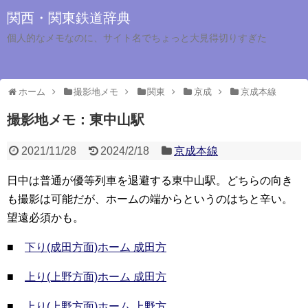
関西・関東鉄道辞典
個人的なメモなのに、サイト名でちょっと大見得切りすぎた
ホーム
撮影地メモ
関東
京成
京成本線
撮影地メモ：東中山駅
2021/11/28
2024/2/18
京成本線
日中は普通が優等列車を退避する東中山駅。どちらの向き
も撮影は可能だが、ホームの端からというのはちと辛い。
望遠必須かも。
■
下り(成田方面)ホーム 成田方
■
上り(上野方面)ホーム 成田方
■
上り(上野方面)ホーム 上野方